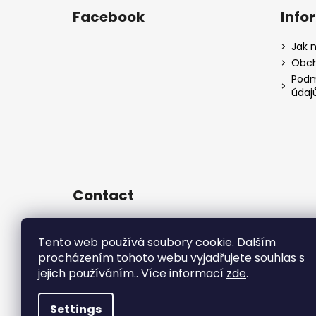
Facebook
Info
Jak 
Obch
Podm
údaj
Contact
sales
@
rsr-performance.cz
728737662
Tento web používá soubory cookie. Dalším
procházením tohoto webu vyjadřujete souhlas s
https://www.facebook.com/RSR
Czech/
jejich používáním.. Více informací
zde
.
rsrperformance
Settings