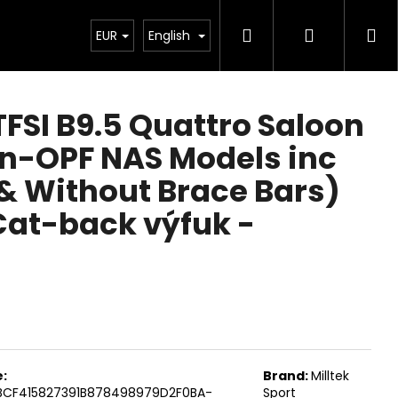
Search
Login
Sh
Chiptuning
EUR
Projekty
English
Exteriér
Ostatní
De
ca
TFSI B9.5 Quattro Saloon
n-OPF NAS Models inc
 & Without Brace Bars)
 Cat-back výfuk -
Next
:
Brand:
Milltek
BCF415827391B878498979D2F0BA-
Sport