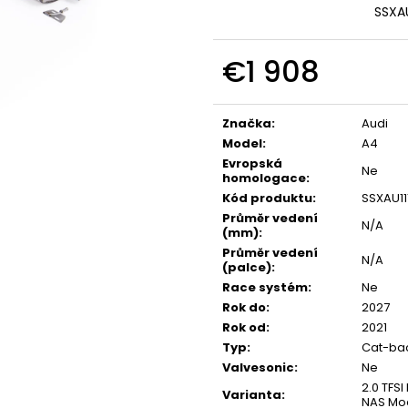
NGK ČERVENÝ ZAPALOVACÍ MODUL
APR SPORTOVNÍ
SSXAU
2.0TFSI 2.0TSI EA113 EA888.1/2
2.0TSI 2.5TFSI A 
€34
€60
€1 908
Measure
price:
Značka
:
Audi
Model
:
A4
Evropská
Ne
homologace
:
Kód produktu
:
SSXAU11
Průměr vedení
N/A
(mm)
:
Průměr vedení
N/A
(palce)
:
Race systém
:
Ne
Rok do
:
2027
Rok od
:
2021
Typ
:
Cat-bac
Valvesonic
:
Ne
2.0 TFS
Varianta
:
NAS Mod