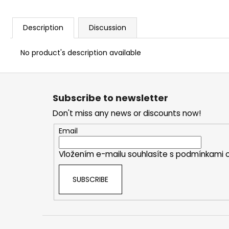
Description
Discussion
No product's description available
F
o
Subscribe to newsletter
o
Don't miss any news or discounts now!
t
e
Email
r
Vložením e-mailu souhlasíte s
podmínkami o
SUBSCRIBE