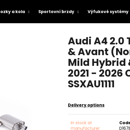
ozky a kola
Sportovní brzdy
Výfukové systémy
hat are you looking for?
Audi A4 2.0 
& Avant (No
SEARCH
Mild Hybrid
2021 - 2026
We recommend
SSXAU1111
Delivery options
In stock at
Code
manufacturer
D167