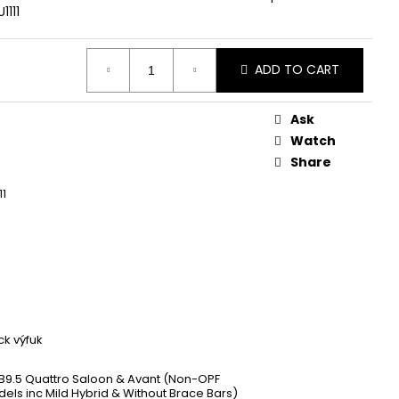
 ZAPALOVACÍ MODUL
1111
DALŠÍ
ADD TO CART
Ask
Watch
Share
11
k výfuk
I B9.5 Quattro Saloon & Avant (Non-OPF
els inc Mild Hybrid & Without Brace Bars)