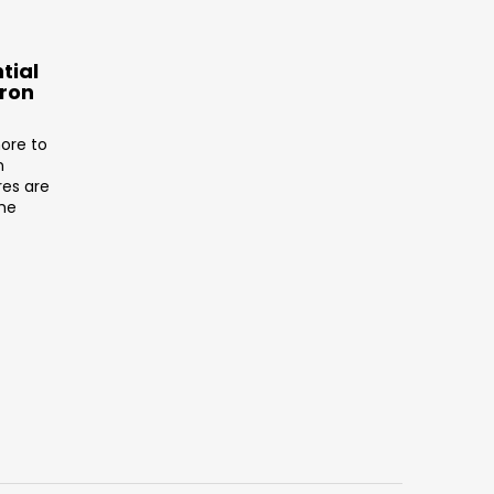
tial
tron
ore to
n
res are
the