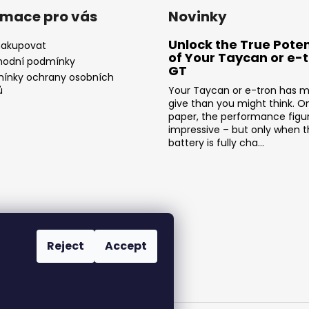
rmace pro vás
Novinky
Unlock the True Poten
nakupovat
of Your Taycan or e-
odní podmínky
GT
ínky ochrany osobních
ů
Your Taycan or e-tron has m
give than you might think. O
paper, the performance figu
impressive – but only when 
battery is fully cha...
Reject
Accept