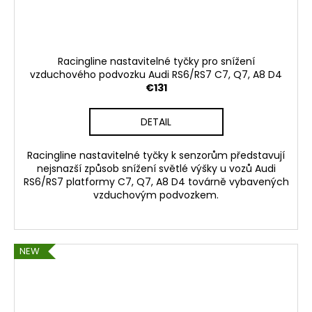
Racingline nastavitelné tyčky pro snížení
vzduchového podvozku Audi RS6/RS7 C7, Q7, A8 D4
€131
DETAIL
Racingline nastavitelné tyčky k senzorům představují
nejsnazší způsob snížení světlé výšky u vozů Audi
RS6/RS7 platformy C7, Q7, A8 D4 továrně vybavených
vzduchovým podvozkem.
NEW