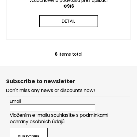
vzduchového podvozku přes aplikaci
€916
DETAIL
6
items total
L
i
F
s
o
t
Subscribe to newsletter
i
o
n
Don't miss any news or discounts now!
t
g
e
Email
c
r
o
Vložením e-mailu souhlasíte s
podmínkami
n
ochrany osobních údajů
t
r
SUBSCRIBE