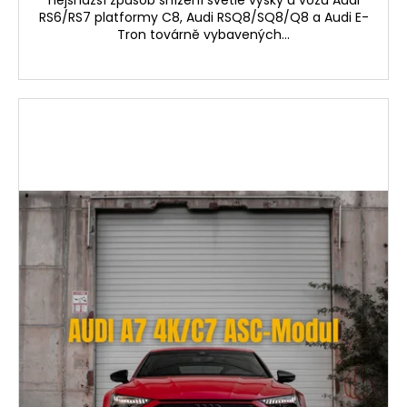
nejsnazší způsob snížení světlé výšky u vozů Audi
RS6/RS7 platformy C8, Audi RSQ8/SQ8/Q8 a Audi E-
Tron továrně vybavených...