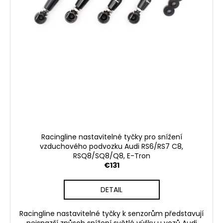
c
o
m
m
e
n
d
APR
SPORTOVNÍ
ZAPALOVACÍ
MODUL
2.0TSI
Racingline nastavitelné tyčky pro snížení
2.5TFSI
vzduchového podvozku Audi RS6/RS7 C8,
A
RSQ8/SQ8/Q8, E-Tron
DALŠÍ
€131
€60
DETAIL
Racingline nastavitelné tyčky k senzorům představují