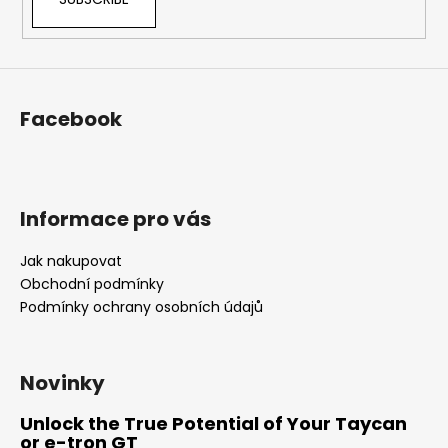
o
l
s
Facebook
Informace pro vás
Jak nakupovat
Obchodní podmínky
Podmínky ochrany osobních údajů
Novinky
Unlock the True Potential of Your Taycan
or e-tron GT