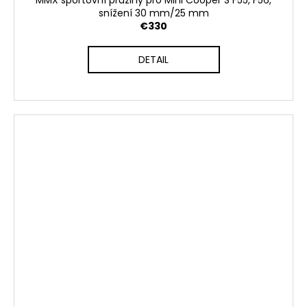
MMX sportovní pružiny pro Mini Cooper S F55, F56,
snížení 30 mm/25 mm
€330
DETAIL