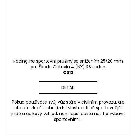
c
o
m
m
e
n
d
RSR-
Racingline sportovní pružiny se snížením 25/20 mm
PERFORMANCE
pro Škoda Octavia 4 (NX) RS sedan
OSVĚŽOVAČ
€312
VZDUCHU
CHERRY
DETAIL
€4
Pokud používáte svůj vůz stále v civilním provozu, ale
chcete zlepšit jeho jízdní vlastnosti při sportovnější
jízdě a celkový vzhled, není lepší cesta než ho vybavit
sportovními...