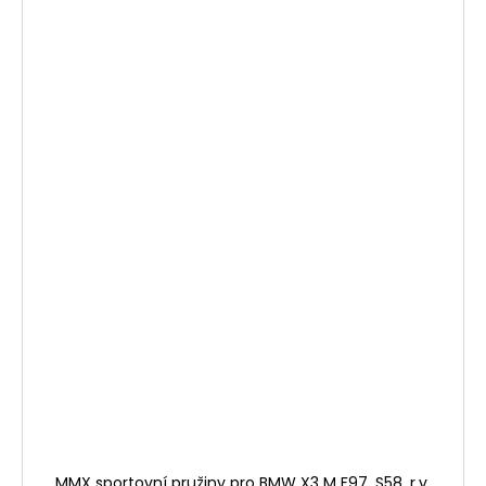
MMX sportovní pružiny pro BMW X3 M F97, S58, r.v.