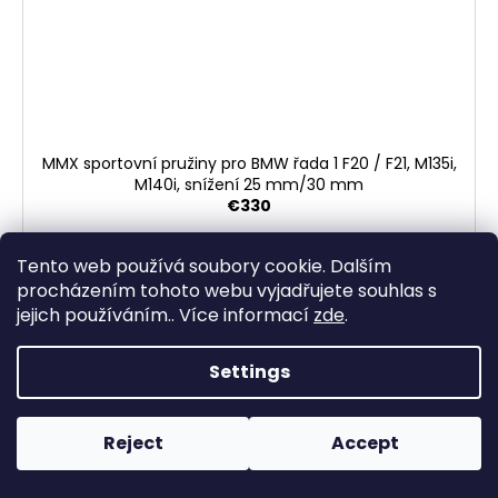
MMX sportovní pružiny pro BMW řada 1 F20 / F21, M135i,
M140i, snížení 25 mm/30 mm
€330
DETAIL
Tento web používá soubory cookie. Dalším
procházením tohoto webu vyjadřujete souhlas s
jejich používáním.. Více informací
zde
.
Settings
Reject
Accept