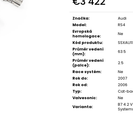
€3 422
NGK ČERVENÝ ZAPALOVACÍ MODUL
APR SPORTOVNÍ
2.0TFSI 2.0TSI EA113 EA888.1/2
2.0TSI 2.5TFSI A 
Measure
€34
€60
price:
Značka
:
Audi
Model
:
RS4
Evropská
Ne
homologace
:
Kód produktu
:
SSXAU11
Průměr vedení
63.5
(mm)
:
Průměr vedení
2.5
(palce)
:
Race systém
:
Ne
Rok do
:
2007
Rok od
:
2006
Typ
:
Cat-bac
Valvesonic
:
Ne
B7 4.2 
Varianta
:
System