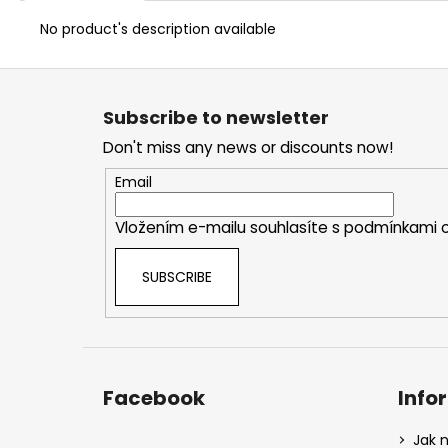
No product's description available
F
o
Subscribe to newsletter
o
Don't miss any news or discounts now!
t
e
Email
r
Vložením e-mailu souhlasíte s
podmínkami o
SUBSCRIBE
Facebook
Info
Jak 