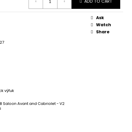
 ZAPALOVACÍ MODUL
ADD TO CART
DALŠÍ
Ask
Watch
Share
27
k výfuk
V8 Saloon Avant and Cabriolet - V2
s