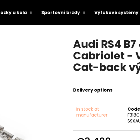
ozky a kola
Sportovní brzdy
Výfukové systémy
hat are you looking for?
Audi RS4 B7 
Cabriolet -
SEARCH
Cat-back vý
We recommend
Delivery options
In stock at
Code
manufacturer
F318
SSXAU