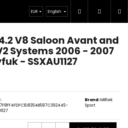
Search
Login
Sh
Chiptuning
EUR
Projekty
English
Exteriér
Ostatní
De
ca
4.2 V8 Saloon Avant and
 V2 Systems 2006 - 2007
fuk - SSXAU1127
:
Brand:
Milltek
C7F8FF4FDFC1D8354B587C392445-
Sport
1127
Next