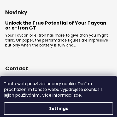
Novinky
Unlock the True Potential of Your Taycan
or e-tron GT
Your Taycan or e-tron has more to give than you might
think. On paper, the performance figures are impressive –
but only when the battery is fully cha...
Contact
sales
@
rsr-performance.cz
Tento web používá soubory cookie. Dalším
728737662
procházením tohoto webu vyjadřujete souhlas s
https://www.facebook.com/RSRCzech/
jejich používáním.. Více informací
zde
.
rsrperformance
Settings
Created by Shoptet