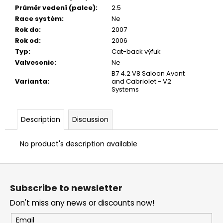
Průměr vedení (palce)
:
2.5
Race systém
:
Ne
Rok do
:
2007
Rok od
:
2006
Typ
:
Cat-back výfuk
Valvesonic
:
Ne
B7 4.2 V8 Saloon Avant
Varianta
:
and Cabriolet - V2
Systems
Description
Discussion
No product's description available
F
o
Subscribe to newsletter
o
Don't miss any news or discounts now!
t
e
Email