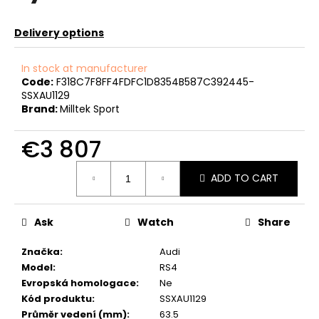
c
o
Delivery options
m
m
e
In stock at manufacturer
Code:
F318C7F8FF4FDFC1D8354B587C392445-
n
SSXAU1129
d
Brand:
Milltek Sport
€3 807
RSR-
PERFORMANCE
Measure
OSVĚŽOVAČ
ADD TO CART
VZDUCHU
price:
CHERRY
€4
Ask
Watch
Share
Značka
:
Audi
Model
:
RS4
Evropská homologace
:
Ne
Kód produktu
:
SSXAU1129
Průměr vedení (mm)
:
63.5