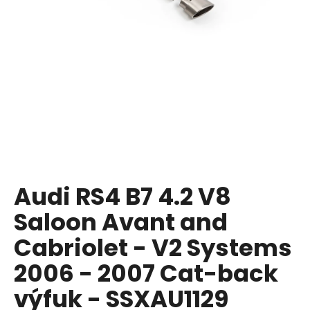
i
n
g
f
o
r
?
Audi RS4 B7 4.2 V8
SEARCH
Saloon Avant and
Cabriolet - V2 Systems
W
2006 - 2007 Cat-back
e
r
výfuk - SSXAU1129
e