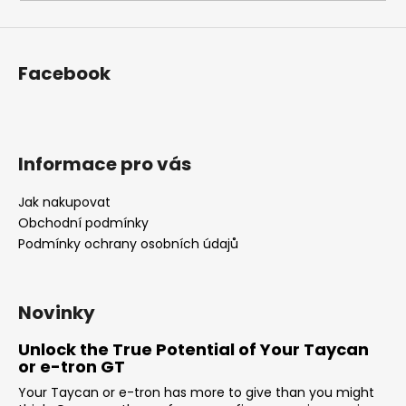
i
n
g
Facebook
f
o
r
?
Informace pro vás
Jak nakupovat
Obchodní podmínky
Podmínky ochrany osobních údajů
SEARCH
Novinky
W
Unlock the True Potential of Your Taycan
e
or e-tron GT
r
Your Taycan or e-tron has more to give than you might
e