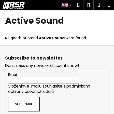
C
Skip
Search
Shop
M
Login
to
a
content
Back
Back
cart
r
Active Sound
t
W
h
No goods of brand
Active Sound
were found...
a
t
F
a
o
Subscribe to newsletter
r
o
Don't miss any news or discounts now!
e
t
y
e
Email
o
r
u
Vložením e-mailu souhlasíte s
podmínkami
ochrany osobních údajů
l
o
SUBSCRIBE
o
k