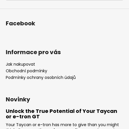
i
n
g
Facebook
f
o
r
?
Informace pro vás
Jak nakupovat
Obchodní podmínky
Podmínky ochrany osobních údajů
SEARCH
Novinky
W
Unlock the True Potential of Your Taycan
e
or e-tron GT
r
Your Taycan or e-tron has more to give than you might
e