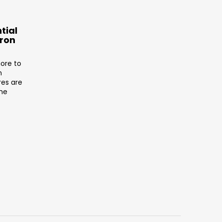
tial
tron
ore to
n
res are
the