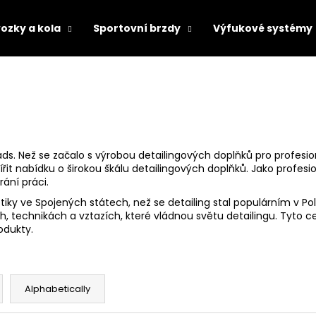
ozky a kola
Sportovní brzdy
Výfukové systémy
hat are you looking for?
SEARCH
 Pads. Než se začalo s výrobou detailingových doplňků pro profes
šířit nabídku o širokou škálu detailingových doplňků. Jako profesi
rání práci.
We recommend
iky ve Spojených státech, než se detailing stal populárním v Pol
, technikách a vztazích, které vládnou světu detailingu. Tyto c
odukty.
Alphabetically