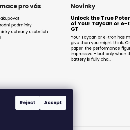
rmace pro vás
Novinky
Unlock the True Poten
nakupovat
of Your Taycan or e-
odní podmínky
GT
ínky ochrany osobních
ů
Your Taycan or e-tron has m
give than you might think. O
paper, the performance figu
impressive – but only when 
battery is fully cha...
Reject
Accept