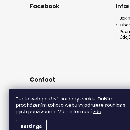
Facebook
Info
Jak 
Obch
Podm
údaj
Contact
sales
@
rsr-performance.cz
Tento web používá soubory cookie. Dalším
728737662
procházením tohoto webu vyjadřujete souhlas s
https://www.facebook.com/RSR
Czech/
jejich používáním.. Více informací
zde
.
rsrperformance
Settings