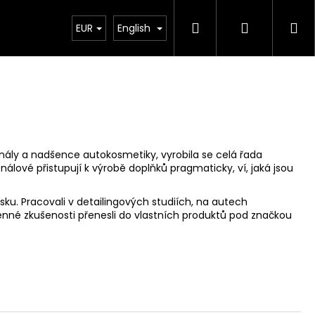
Search
Login
Sh
Chiptuning
EUR
Projekty
English
Exteriér
Ostatní
De
ca
ionály a nadšence autokosmetiky, vyrobila se celá řada
onálové přistupují k výrobě doplňků pragmaticky, ví, jaká jsou
sku. Pracovali v detailingových studiích, na autech
enné zkušenosti přenesli do vlastních produktů pod značkou
Next