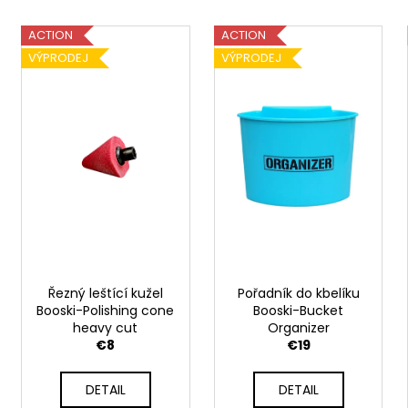
GIFT VOUCHER ON-LINE
d
L
€4
u
ACTION
ACTION
i
c
VÝPRODEJ
VÝPRODEJ
s
t
t
s
o
o
f
r
p
t
r
i
o
n
d
g
u
c
Řezný leštící kužel
Pořadník do kbelíku
t
Booski-Polishing cone
Booski-Bucket
s
heavy cut
Organizer
€8
€19
DETAIL
DETAIL