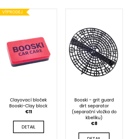
NGK ČERVENÝ ZAPALOVACÍ MODUL
APR SPORTOVNÍ
2.0TFSI 2.0TSI EA113 EA888.1/2
2.0TSI 2.5TFSI A 
VÝPRODEJ
€34
€60
Clayovací bloček
Booski - grit guard
Booski-Clay block
dirt separator
€11
(separační vložka do
kbelíku)
€8
DETAIL
DETAIL