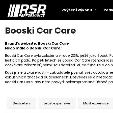
C
Skip
to
a
Zvýšení výkonu
Podv
content
Back
Back
r
shopping
shopping
t
W
Booski Car Care
Brand's website:
Booski Car Care
Něco málo o Booski Car Care :
Booski Car Care byla založena v roce 2015, ještě jako Booski
leštících padů. Po pěti letech se Booski Car Care rozhodli roz
očekávání zákazníků, sami jsou dateileři. Ví, co funguje a co b
Když jsme u zkušeností – zakladatelé poznali svět autokosmet
exkluzivních značek a autosalonech. Dozvěděli se o metodách
Booski Car Care, aby nám poskytli nekompromisně účinné pr
P
r
Bestsellers
Least expensive
Most expensive
o