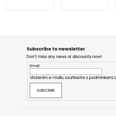
F
o
Subscribe to newsletter
o
Don't miss any news or discounts now!
t
e
Email
r
Vložením e-mailu souhlasíte s
podmínkami o
SUBSCRIBE