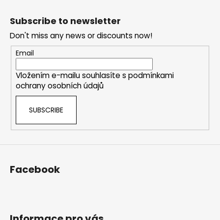
F
s
o
t
Subscribe to newsletter
i
o
n
Don't miss any news or discounts now!
t
g
e
Email
c
r
o
Vložením e-mailu souhlasíte s
podmínkami
n
ochrany osobních údajů
t
r
SUBSCRIBE
o
l
s
Facebook
Informace pro vás