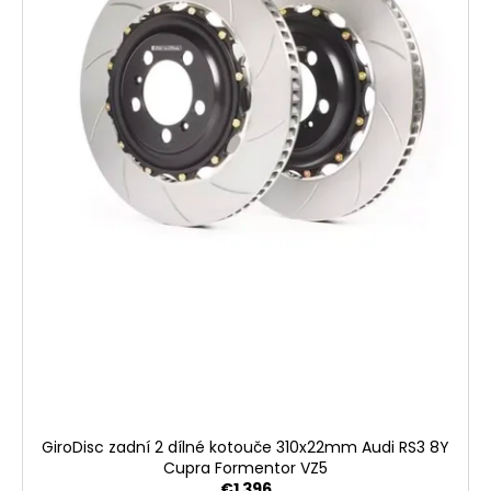
n
d
i
g
u
n
c
g
t
f
s
o
r
?
SEARCH
W
e
GiroDisc zadní 2 dílné kotouče 310x22mm Audi RS3 8Y
r
Cupra Formentor VZ5
e
€1 396