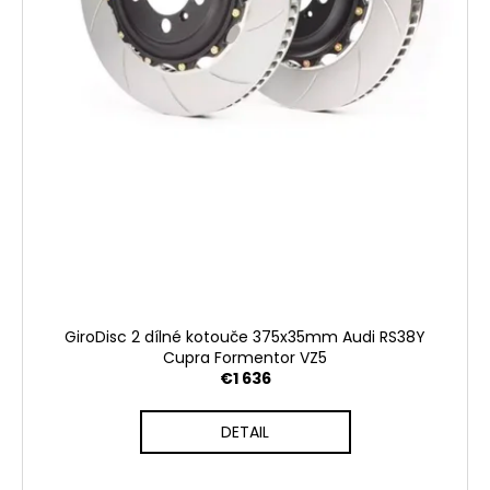
GiroDisc 2 dílné kotouče 375x35mm Audi RS38Y
Cupra Formentor VZ5
€1 636
DETAIL