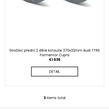
GiroDisc přední 2 dílné kotouče 370x32mm Audi TTRS
Formentor Cupra
€1 636
DETAIL
3
items total
L
i