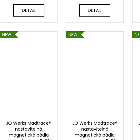
DETAIL
DETAIL
NEW
NEW
N
JQ Werks Madtrace®
JQ Werks Madtrace®
nastavitelná
nastavitelná
magnetická pádla
magnetická pádla