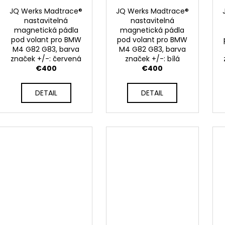
JQ Werks Madtrace®
JQ Werks Madtrace®
nastavitelná
nastavitelná
magnetická pádla
magnetická pádla
pod volant pro BMW
pod volant pro BMW
M4 G82 G83, barva
M4 G82 G83, barva
značek +/-: červená
značek +/-: bílá
€400
€400
DETAIL
DETAIL