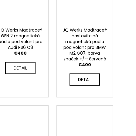
JQ Werks Madtrace®
JQ Werks Madtrace®
GEN 2 magnetická
nastavitelná
pádla pod volant pro
magnetická pádla
Audi RS6 C8
pod volant pro BMW
€400
M2 G87, barva
značek +/-: červená
€400
DETAIL
DETAIL