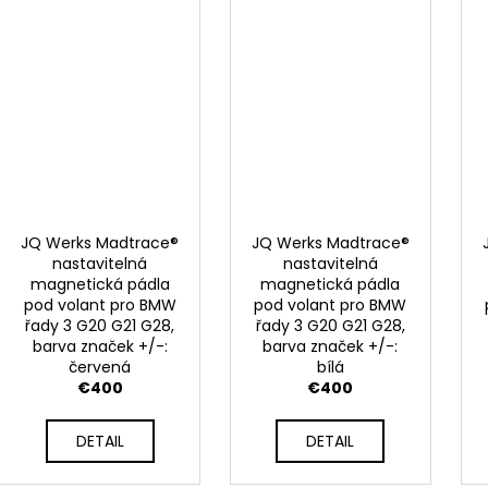
JQ Werks Madtrace®
JQ Werks Madtrace®
nastavitelná
nastavitelná
magnetická pádla
magnetická pádla
pod volant pro BMW
pod volant pro BMW
řady 3 G20 G21 G28,
řady 3 G20 G21 G28,
barva značek +/-:
barva značek +/-:
červená
bílá
€400
€400
DETAIL
DETAIL