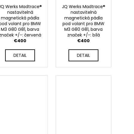
JQ Werks Madtrace®
JQ Werks Madtrace®
nastavitelná
nastavitelná
magnetická pádla
magnetická pádla
pod volant pro BMW
pod volant pro BMW
M3 G80 G81, barva
M3 G80 G81, barva
značek +/-: červená
značek +/-: bílá
€400
€400
DETAIL
DETAIL