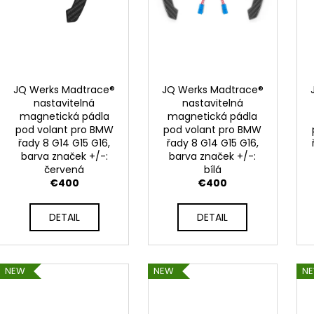
NGK ČERVENÝ ZAPALOVACÍ MODUL
APR SPORTOVNÍ
2.0TFSI 2.0TSI EA113 EA888.1/2
2.0TSI 2.5TFSI A 
€34
€60
JQ Werks Madtrace®
JQ Werks Madtrace®
nastavitelná
nastavitelná
magnetická pádla
magnetická pádla
pod volant pro BMW
pod volant pro BMW
řady 8 G14 G15 G16,
řady 8 G14 G15 G16,
barva značek +/-:
barva značek +/-:
červená
bílá
€400
€400
DETAIL
DETAIL
NEW
NEW
N