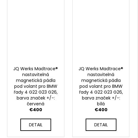
JQ Werks Madtrace®
JQ Werks Madtrace®
nastavitelná
nastavitelná
magnetická pádla
magnetická pádla
pod volant pro BMW
pod volant pro BMW
řady 4 G22 G23 G26,
řady 4 G22 G23 G26,
barva značek +/-:
barva značek +/-:
červená
bílá
€400
€400
DETAIL
DETAIL