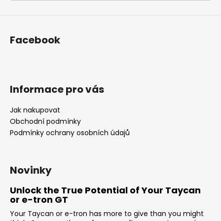
i
n
g
Facebook
f
o
r
?
Informace pro vás
Jak nakupovat
Obchodní podmínky
Podmínky ochrany osobních údajů
SEARCH
Novinky
W
Unlock the True Potential of Your Taycan
e
or e-tron GT
r
Your Taycan or e-tron has more to give than you might
e