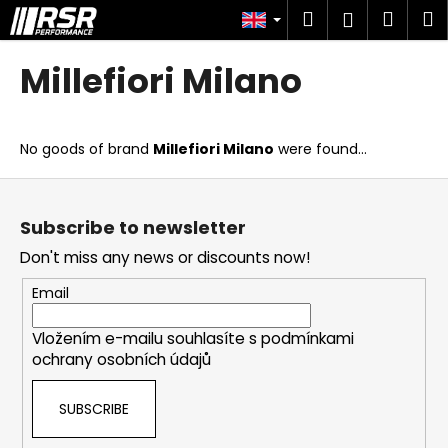
C
Skip
Search
Shop
M
Login
to
a
content
Back
Back
cart
r
Millefiori Milano
t
W
h
No goods of brand
Millefiori Milano
were found...
a
t
F
a
o
Subscribe to newsletter
r
o
Don't miss any news or discounts now!
e
t
y
e
Email
o
r
u
Vložením e-mailu souhlasíte s
podmínkami
ochrany osobních údajů
l
o
SUBSCRIBE
o
k