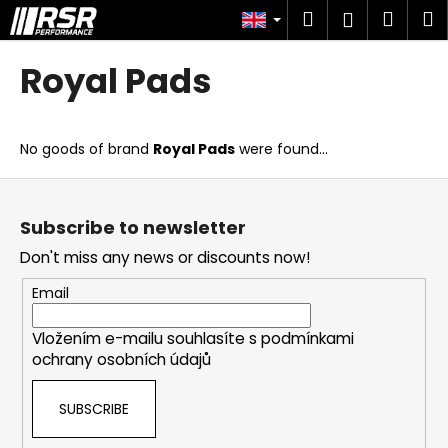
C
Skip
Search
Shop
M
Login
to
a
content
Back
Back
cart
r
Royal Pads
t
W
h
No goods of brand
Royal Pads
were found...
a
t
F
a
o
Subscribe to newsletter
r
o
Don't miss any news or discounts now!
e
t
y
e
Email
o
r
u
Vložením e-mailu souhlasíte s
podmínkami
ochrany osobních údajů
l
o
SUBSCRIBE
o
k