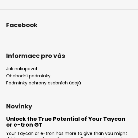
i
n
g
Facebook
f
o
r
?
Informace pro vás
Jak nakupovat
Obchodní podmínky
Podmínky ochrany osobních údajů
SEARCH
Novinky
W
Unlock the True Potential of Your Taycan
e
or e-tron GT
r
Your Taycan or e-tron has more to give than you might
e