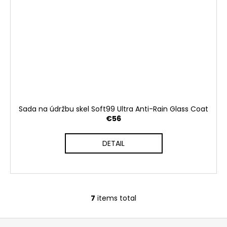
Sada na údržbu skel Soft99 Ultra Anti-Rain Glass Coat
€56
DETAIL
7
items total
L
i
F
s