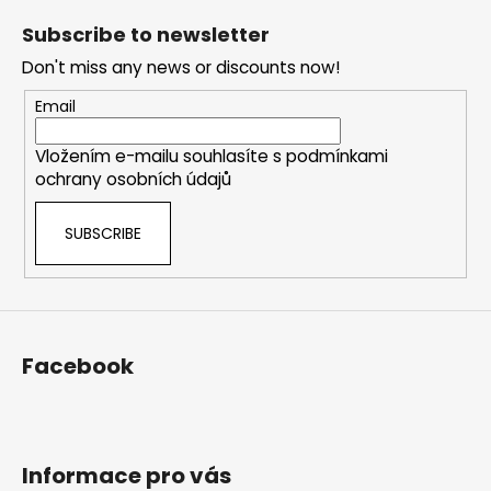
o
t
Subscribe to newsletter
i
o
n
Don't miss any news or discounts now!
t
g
e
Email
c
r
o
Vložením e-mailu souhlasíte s
podmínkami
n
ochrany osobních údajů
t
r
SUBSCRIBE
o
l
s
Facebook
Informace pro vás