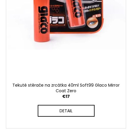
+
EVO
€42
Tekuté stěrače na zrcátka 40ml Soft99 Glaco Mirror
Coat Zero
€17
DETAIL