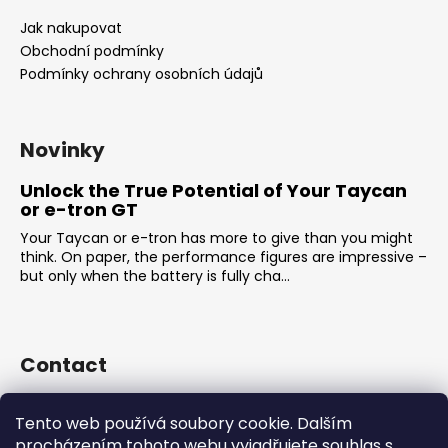
Jak nakupovat
Obchodní podmínky
Podmínky ochrany osobních údajů
Novinky
Unlock the True Potential of Your Taycan
or e-tron GT
Your Taycan or e-tron has more to give than you might
think. On paper, the performance figures are impressive –
but only when the battery is fully cha...
Contact
sales
@
rsr-performance.cz
Tento web používá soubory cookie. Dalším
728737662
procházením tohoto webu vyjadřujete souhlas s