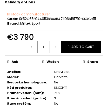
c
Delivery options
o
m
In stock at manufacturer
m
Code:
0F52C65F9A4053BBAAB471106B181710-SSXCH111
e
Brand:
Milltek Sport
n
d
€3 790
Measure
ADD TO CART
price:
NGK
ČERVENÝ
ZAPALOVACÍ
MODUL
Ask
Watch
Share
2.0TFSI
2.0TSI
Značka
:
Chevrolet
EA113
EA888.1/2
Model
:
Corvette
Evropská homologace
:
Ne
€34
Kód produktu
:
SSXCH111
Průměr vedení (mm)
:
76.2
Průměr vedení (palce)
:
3
Race systém
:
Ne