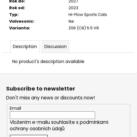
Rok do
:
2027
Rok od
:
2023
Typ
:
Hi-Flow Sports Cats
Valvesonic
:
Ne
Varianta
:
Z06 (C8) 5.5 V8
Description
Discussion
No product's description available
F
o
Subscribe to newsletter
o
Don't miss any news or discounts now!
t
e
Email
r
Vložením e-mailu souhlasíte s
podmínkami
ochrany osobních údajů