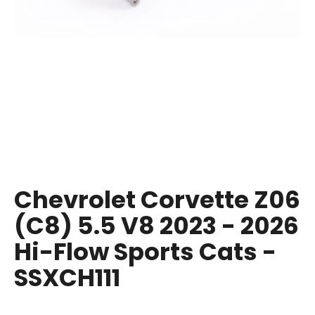
i
n
g
f
o
r
?
Chevrolet Corvette Z06
SEARCH
(C8) 5.5 V8 2023 - 2026
Hi-Flow Sports Cats -
W
SSXCH111
e
r
e