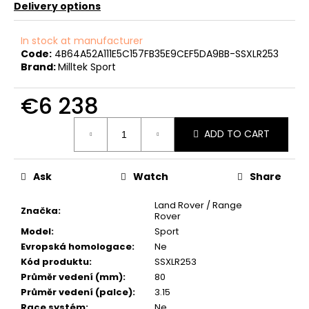
c
Delivery options
o
m
In stock at manufacturer
m
Code:
4B64A52A111E5C157FB35E9CEF5DA9BB-SSXLR253
e
Brand:
Milltek Sport
n
d
€6 238
Measure
ADD TO CART
price:
NGK
SPORTOVNÍ
SVÍČKY
2.0TFSI
Ask
Watch
Share
2.0TSI
EA113
Land Rover / Range
EA888.1/2
Značka
:
Rover
€74
Model
:
Sport
Evropská homologace
:
Ne
Kód produktu
:
SSXLR253
Průměr vedení (mm)
:
80
Průměr vedení (palce)
:
3.15
Race systém
:
Ne