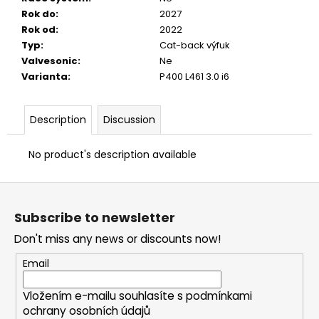
Rok do
:
2027
Rok od
:
2022
Typ
:
Cat-back výfuk
Valvesonic
:
Ne
Varianta
:
P400 L461 3.0 i6
Description
Discussion
No product's description available
F
o
Subscribe to newsletter
o
Don't miss any news or discounts now!
t
e
Email
r
Vložením e-mailu souhlasíte s
podmínkami
ochrany osobních údajů