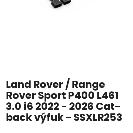
i
n
g
f
o
r
?
Land Rover / Range
SEARCH
Rover Sport P400 L461
3.0 i6 2022 - 2026 Cat-
W
back výfuk - SSXLR253
e
r
e