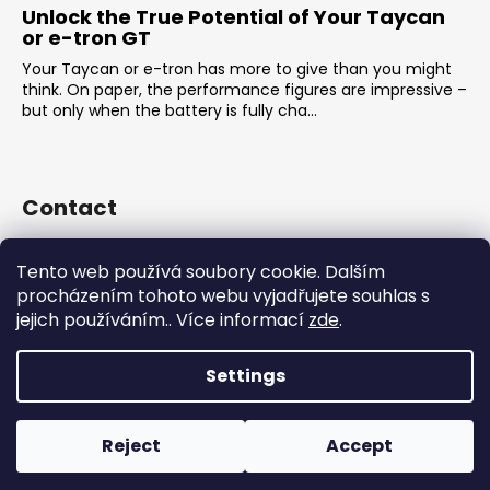
Unlock the True Potential of Your Taycan
or e-tron GT
Your Taycan or e-tron has more to give than you might
think. On paper, the performance figures are impressive –
but only when the battery is fully cha...
Contact
sales
@
rsr-performance.cz
Tento web používá soubory cookie. Dalším
728737662
procházením tohoto webu vyjadřujete souhlas s
https://www.facebook.com/RSRCzech/
jejich používáním.. Více informací
zde
.
rsrperformance
Settings
Created by Shoptet
Copyright 2026
RSR-Performance
. All rights reserved.
Reject
Accept
Edit cookie settings