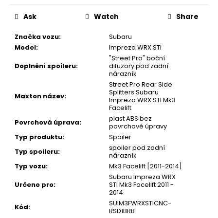
price:
Ask
Watch
Share
Značka vozu
:
Subaru
Model
:
Impreza WRX STi
"Street Pro" boční
Doplnění spoileru
:
difuzory pod zadní
nárazník
Street Pro Rear Side
Splitters Subaru
Maxton název
:
Impreza WRX STI Mk3
Facelift
plast ABS bez
Povrchová úprava
:
povrchové úpravy
Typ produktu
:
Spoiler
spoiler pod zadní
Typ spoileru
:
nárazník
Typ vozu
:
Mk3 Facelift [2011-2014]
Subaru Impreza WRX
Určeno pro
:
STI Mk3 Facelift 2011 -
2014
SUIM3FWRXSTICNC-
Kód
:
RSD1BRB