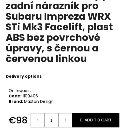
zadní nárazník pro
c
o
Subaru Impreza WRX
m
m
STi Mk3 Facelift, plast
e
ABS bez povrchové
n
d
úpravy, s černou a
červenou linkou
VIS
MOTORSPORT
BALANCE
SHAFT
Delivery options
DELETE
KIT
2.0TFSI
On request
EA113
Code:
1109406
€212
Brand:
Maxton Design
Was:
€228
€98
ADD TO CART
Measure