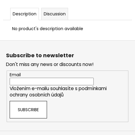
Description
Discussion
No product's description available
F
o
Subscribe to newsletter
o
Don't miss any news or discounts now!
t
e
Email
r
Vložením e-mailu souhlasíte s
podmínkami
ochrany osobních údajů
SUBSCRIBE