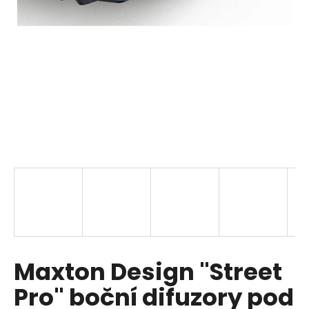
i
n
g
f
o
r
?
SEARCH
W
Maxton Design "Street
e
r
Pro" boční difuzory pod
e