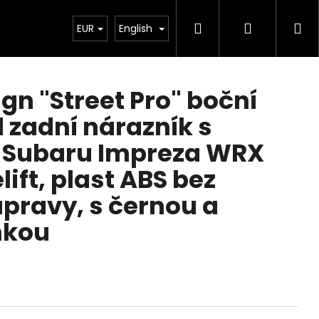
Search
Login
Sh
Chiptuning
EUR
Projekty
English
Exteriér
Ostatní
De
ca
gn "Street Pro" boční
 zadní nárazník s
o Subaru Impreza WRX
lift, plast ABS bez
pravy, s černou a
nkou
Next