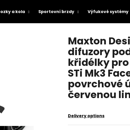
ozky a kola
Sportovní brzdy
Výfukové systémy
hat are you looking for?
Maxton Desi
difuzory pod
SEARCH
křidélky pr
STi Mk3 Face
We recommend
povrchové ú
červenou li
Delivery options