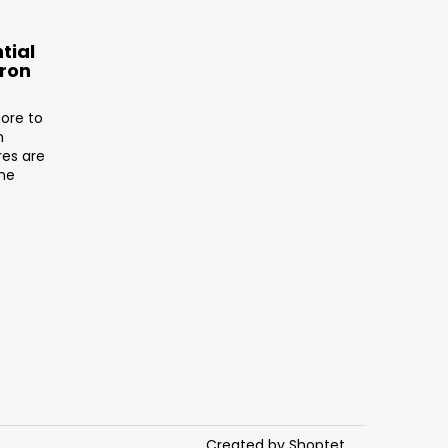
tial
tron
ore to
n
res are
the
Created by Shoptet