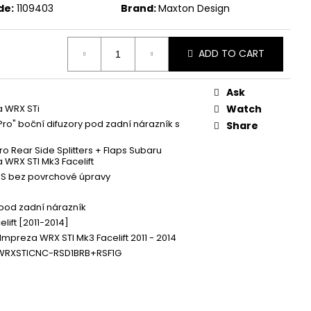
 ZAPALOVACÍ MODUL
de:
1109403
Brand:
Maxton Design
DALŠÍ
ADD TO CART
Ask
 WRX STi
Watch
 Pro" boční difuzory pod zadní nárazník s
Share
ro Rear Side Splitters + Flaps Subaru
 WRX STI Mk3 Facelift
BS bez povrchové úpravy
 pod zadní nárazník
lift [2011-2014]
Impreza WRX STI Mk3 Facelift 2011 - 2014
WRXSTICNC-RSD1BRB+RSF1G