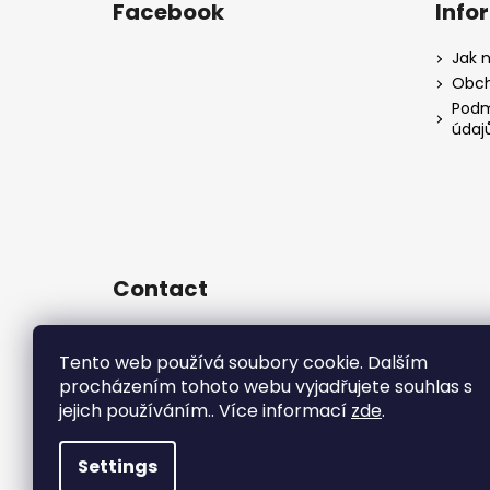
Facebook
Info
Jak 
Obch
Podm
údaj
Contact
sales
@
rsr-performance.cz
728737662
Tento web používá soubory cookie. Dalším
procházením tohoto webu vyjadřujete souhlas s
https://www.facebook.com/RSR
Czech/
jejich používáním.. Více informací
zde
.
rsrperformance
Settings
Copyright 2026
R