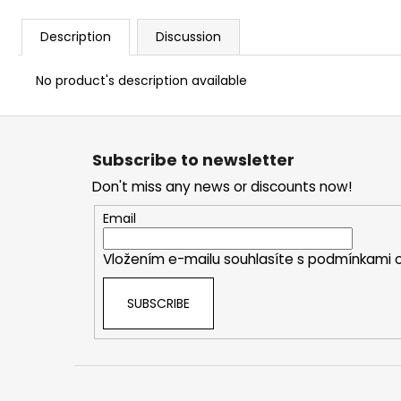
Description
Discussion
No product's description available
F
o
Subscribe to newsletter
o
Don't miss any news or discounts now!
t
e
Email
r
Vložením e-mailu souhlasíte s
podmínkami o
SUBSCRIBE