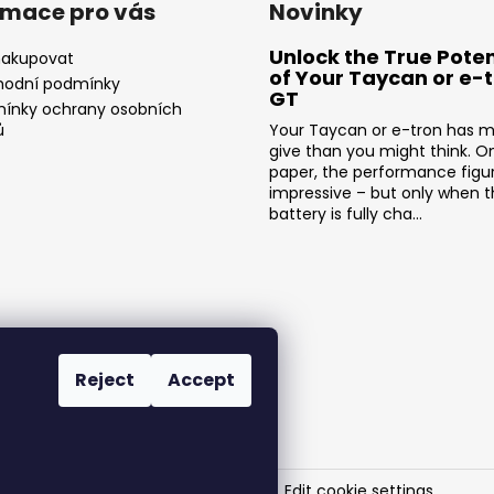
rmace pro vás
Novinky
Unlock the True Poten
nakupovat
of Your Taycan or e-
odní podmínky
GT
ínky ochrany osobních
ů
Your Taycan or e-tron has m
give than you might think. O
paper, the performance figu
impressive – but only when 
battery is fully cha...
Reject
Accept
SR-Performance
. All rights reserved.
Edit cookie settings