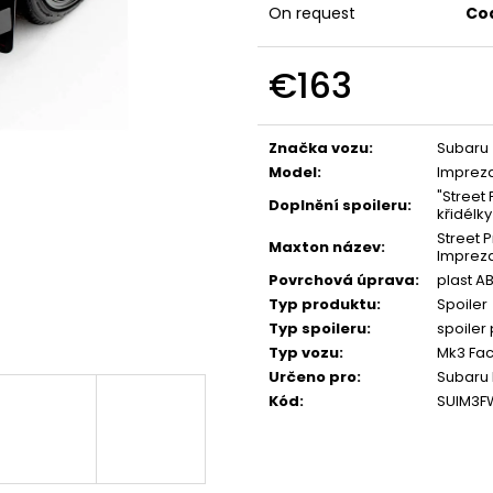
NGK ČERVENÝ ZAPALOVACÍ MODUL
APR SPORTOVNÍ
On request
Co
2.0TFSI 2.0TSI EA113 EA888.1/2
2.0TSI 2.5TFSI A 
€34
€60
€163
Measure
price:
Značka vozu
:
Subaru
Model
:
Impreza
"Street
Doplnění spoileru
:
křidélky
Street P
Maxton název
:
Impreza
Povrchová úprava
:
plast A
Typ produktu
:
Spoiler
Typ spoileru
:
spoiler
Typ vozu
:
Mk3 Face
Určeno pro
:
Subaru 
Kód
:
SUIM3F