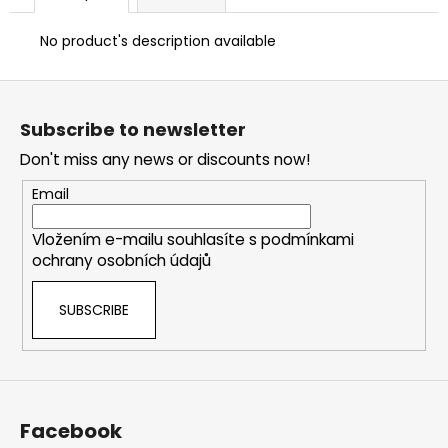
No product's description available
F
o
Subscribe to newsletter
o
Don't miss any news or discounts now!
t
e
Email
r
Vložením e-mailu souhlasíte s
podmínkami
ochrany osobních údajů
SUBSCRIBE
Facebook