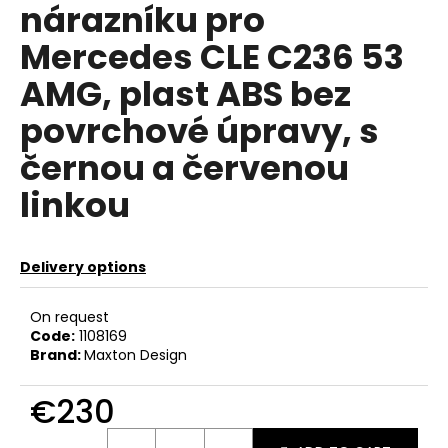
nárazníku pro
c
o
Mercedes CLE C236 53
m
m
AMG, plast ABS bez
e
povrchové úpravy, s
n
d
černou a červenou
linkou
NGK
ČERVENÝ
ZAPALOVACÍ
MODUL
Delivery options
2.0TFSI
2.0TSI
EA113
On request
EA888.1/2
Code:
1108169
€34
Brand:
Maxton Design
€230
Measure