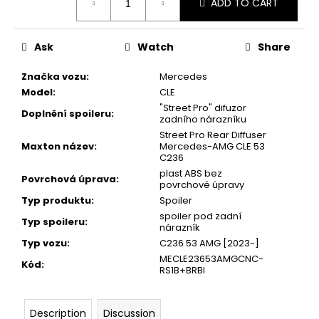
ADD TO CART
price:
Ask
Watch
Share
Značka vozu
:
Mercedes
Model
:
CLE
"Street Pro" difuzor
Doplnění spoileru
:
zadního nárazníku
Street Pro Rear Diffuser
Maxton název
:
Mercedes-AMG CLE 53
C236
plast ABS bez
Povrchová úprava
:
povrchové úpravy
Typ produktu
:
Spoiler
spoiler pod zadní
Typ spoileru
:
nárazník
Typ vozu
:
C236 53 AMG [2023-]
MECLE23653AMGCNC-
Kód
:
RS1B+BRBI
Description
Discussion