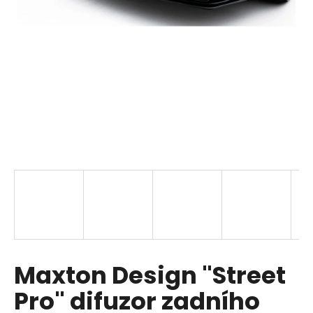
i
n
g
f
o
r
?
SEARCH
W
Maxton Design "Street
e
r
Pro" difuzor zadního
e