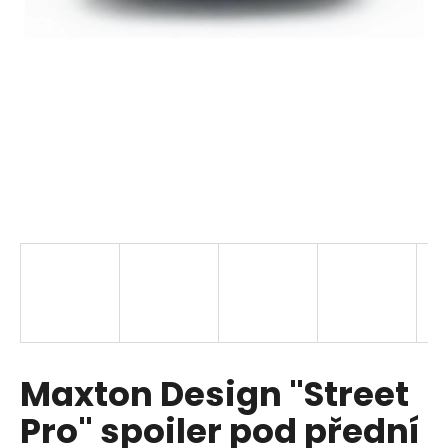
i
n
g
f
o
r
?
SEARCH
W
Maxton Design "Street
e
r
Pro" spoiler pod přední
e