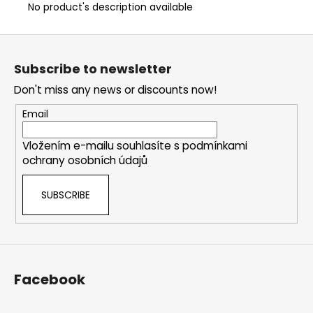
No product's description available
F
o
Subscribe to newsletter
o
Don't miss any news or discounts now!
t
e
Email
r
Vložením e-mailu souhlasíte s
podmínkami
ochrany osobních údajů
SUBSCRIBE
Facebook