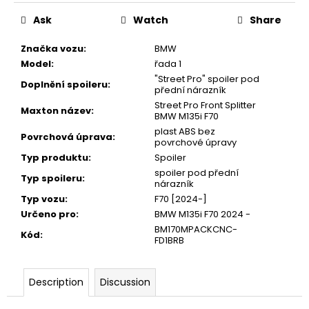
Ask
Watch
Share
Značka vozu
:
BMW
Model
:
řada 1
"Street Pro" spoiler pod
Doplnění spoileru
:
přední nárazník
Street Pro Front Splitter
Maxton název
:
BMW M135i F70
plast ABS bez
Povrchová úprava
:
povrchové úpravy
Typ produktu
:
Spoiler
spoiler pod přední
Typ spoileru
:
nárazník
Typ vozu
:
F70 [2024-]
Určeno pro
:
BMW M135i F70 2024 -
BM170MPACKCNC-
Kód
:
FD1BRB
Description
Discussion