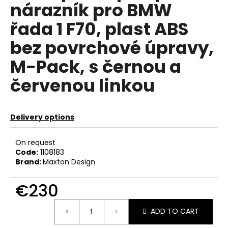
nárazník pro BMW
c
o
řada 1 F70, plast ABS
m
m
bez povrchové úpravy,
e
M-Pack, s černou a
n
d
červenou linkou
RSR-
PERFORMANCE
Delivery options
OSVĚŽOVAČ
VZDUCHU
CHERRY
On request
€4
Code:
1108183
Brand:
Maxton Design
€230
Measure
ADD TO CART
price: