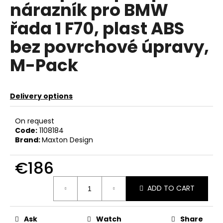
nárazník pro BMW
c
o
řada 1 F70, plast ABS
m
m
bez povrchové úpravy,
e
M-Pack
n
d
Delivery options
KILL
ALL
WIPERS
On request
–
Code:
1108184
ZÁSLEPKA
Brand:
Maxton Design
STĚRAČE
€40
€186
Measure
ADD TO CART
price:
Ask
Watch
Share