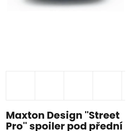
i
n
g
f
o
r
?
SEARCH
W
Maxton Design "Street
e
r
Pro" spoiler pod přední
e