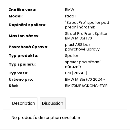
Značka vozu
:
BMW
Model
:
řada 1
"Street Pro" spoiler pod
Doplnění spoileru
:
přední nárazník
Street Pro Front Splitter
Maxton název
:
BMW M135i F70
plast ABS bez
Povrchová úprava
:
povrchové úpravy
Typ produktu
:
Spoiler
spoiler pod přední
Typ spoileru
:
nárazník
Typ vozu
:
F70 [2024-]
Určeno pro
:
BMW M135i F70 2024 -
Kód
:
BM170MPACKCNC-FD1B
Description
Discussion
No product's description available