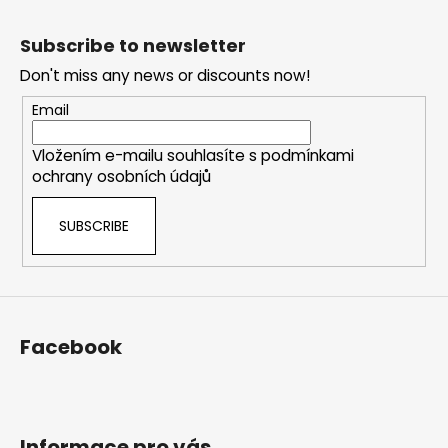
F
o
Subscribe to newsletter
o
Don't miss any news or discounts now!
t
e
Email
r
Vložením e-mailu souhlasíte s
podmínkami
ochrany osobních údajů
SUBSCRIBE
Facebook
Informace pro vás