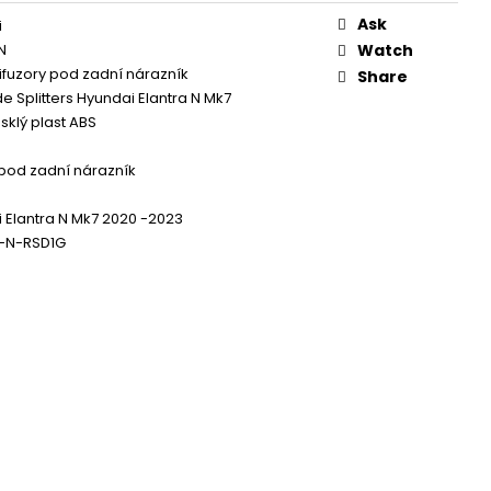
 ZAPALOVACÍ MODUL
DALŠÍ
Ask
i
N
Watch
ifuzory pod zadní nárazník
Share
de Splitters Hyundai Elantra N Mk7
sklý plast ABS
 pod zadní nárazník
 Elantra N Mk7 2020 -2023
7-N-RSD1G