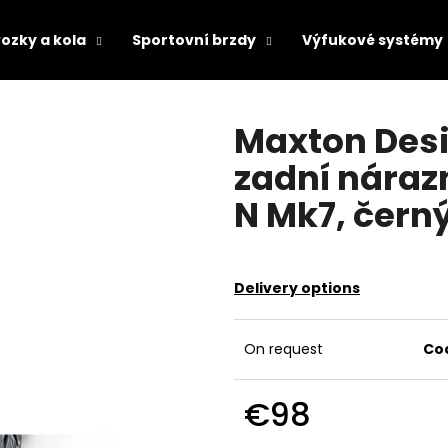
ozky a kola
Sportovní brzdy
Výfukové systémy
hat are you looking for?
Maxton Desi
zadní náraz
SEARCH
N Mk7, černý
We recommend
Delivery options
On request
Co
€98
Measure