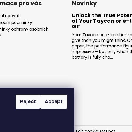
rmace pro vás
Novinky
Unlock the True Poten
nakupovat
of Your Taycan or e-
odní podmínky
GT
ínky ochrany osobních
ů
Your Taycan or e-tron has m
give than you might think. O
paper, the performance figu
impressive – but only when 
battery is fully cha...
Reject
Accept
SR-Performance
. All rights reserved.
Edit cookie settings