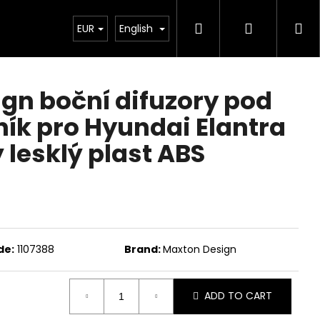
Search
Login
Sh
Chiptuning
EUR
Projekty
English
Exteriér
Ostatní
De
ca
gn boční difuzory pod
ník pro Hyundai Elantra
 lesklý plast ABS
de:
1107388
Brand:
Maxton Design
Next
ADD TO CART