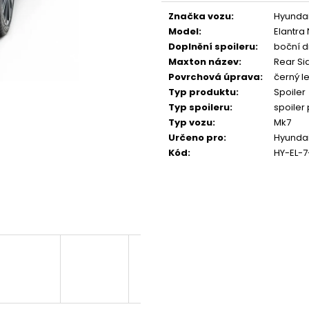
NGK ČERVENÝ ZAPALOVACÍ MODUL
APR SPORTOVNÍ
price:
2.0TFSI 2.0TSI EA113 EA888.1/2
2.0TSI 2.5TFSI A 
Značka vozu
:
Hyunda
Model
:
Elantra 
€34
€60
Doplnění spoileru
:
boční d
Maxton název
:
Rear Si
Povrchová úprava
:
černý le
Typ produktu
:
Spoiler
Typ spoileru
:
spoiler
Typ vozu
:
Mk7
Určeno pro
:
Hyundai
Kód
:
HY-EL-