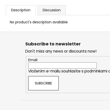
Description
Discussion
No product's description available
F
o
Subscribe to newsletter
o
Don't miss any news or discounts now!
t
e
Email
r
Vložením e-mailu souhlasíte s
podmínkami o
SUBSCRIBE