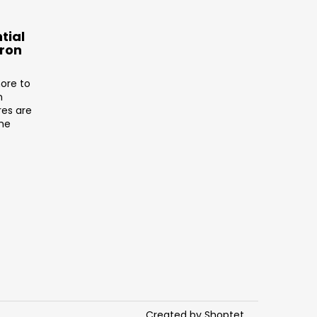
tial
tron
ore to
n
res are
the
Created by Shoptet