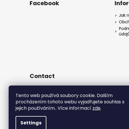
Facebook
Info
Jak 
Obch
Podm
údaj
Contact
sales
@
rsr-performance.cz
728737662
Tento web používá soubory cookie. Dalším
procházením tohoto webu vyjadřujete souhlas s
https://www.facebook.com/RSR
Czech/
jejich používáním.. Více informací
zde
.
rsrperformance
Settings
Copyright 2026
R