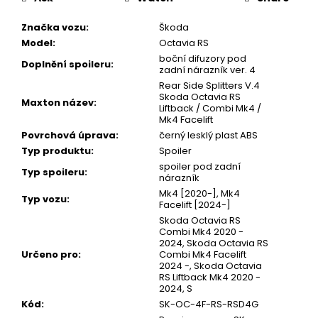
Značka vozu
:
Škoda
Model
:
Octavia RS
boční difuzory pod
Doplnění spoileru
:
zadní nárazník ver. 4
Rear Side Splitters V.4
Skoda Octavia RS
Maxton název
:
Liftback / Combi Mk4 /
Mk4 Facelift
Povrchová úprava
:
černý lesklý plast ABS
Typ produktu
:
Spoiler
spoiler pod zadní
Typ spoileru
:
nárazník
Mk4 [2020-], Mk4
Typ vozu
:
Facelift [2024-]
Skoda Octavia RS
Combi Mk4 2020 -
2024, Skoda Octavia RS
Určeno pro
:
Combi Mk4 Facelift
2024 -, Skoda Octavia
RS Liftback Mk4 2020 -
2024, S
Kód
:
SK-OC-4F-RS-RSD4G