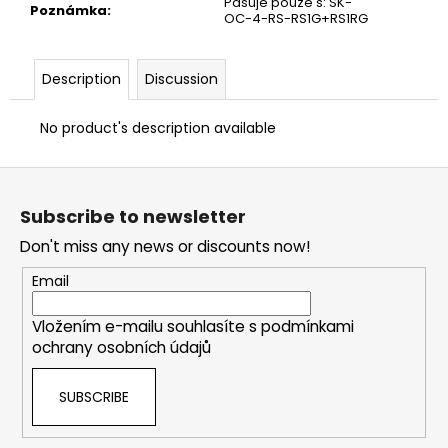
Pasuje pouze s: SK-
Poznámka
:
OC-4-RS-RS1G+RS1RG
Description
Discussion
No product's description available
F
o
Subscribe to newsletter
o
Don't miss any news or discounts now!
t
e
Email
r
Vložením e-mailu souhlasíte s
podmínkami
ochrany osobních údajů
SUBSCRIBE