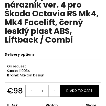
nárazník ver. 4 pro
c
o
Škoda Octavia RS Mk4,
m
m
Mk4 Facelift, černý
e
lesklý plast ABS,
n
d
Liftback / Combi
APR
SPORTOVNÍ
Delivery options
ZAPALOVACÍ
MODUL
2.0TSI
On request
2.5TFSI
Code:
1110034
A
Brand:
Maxton Design
DALŠÍ
€60
€98
ADD TO CART
Measure
price:
Ask
Watch
Share