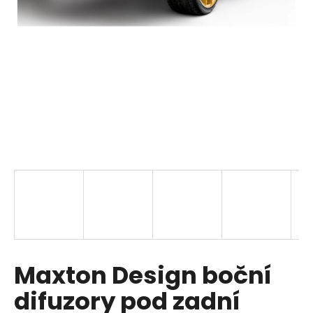
i
n
g
f
o
r
?
SEARCH
W
Maxton Design boční
e
r
difuzory pod zadní
e