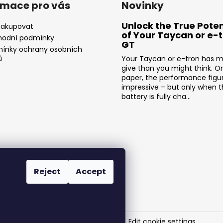
rmace pro vás
Novinky
Unlock the True Poten
nakupovat
of Your Taycan or e-
odní podmínky
GT
ínky ochrany osobních
ů
Your Taycan or e-tron has m
give than you might think. O
paper, the performance figu
impressive – but only when 
battery is fully cha...
Reject
Accept
SR-Performance
. All rights reserved.
Edit cookie settings