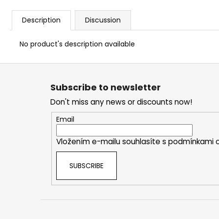
Description
Discussion
No product's description available
F
o
Subscribe to newsletter
o
Don't miss any news or discounts now!
t
e
Email
r
Vložením e-mailu souhlasíte s
podmínkami o
SUBSCRIBE