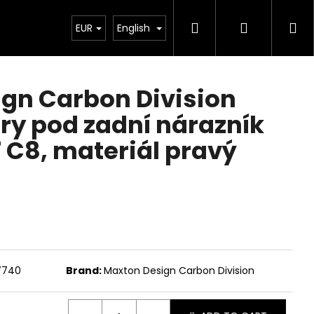
Search
Login
Sh
Chiptuning
EUR
Projekty
English
Exteriér
Ostatní
De
ca
gn Carbon Division
ory pod zadní nárazník
 C8, materiál pravý
7740
Brand:
Maxton Design Carbon Division
Next