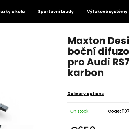
ozky a kola
Sportovní brzdy
Výfukové systémy
hat are you looking for?
Maxton Desi
boční difuz
SEARCH
pro Audi RS7
karbon
We recommend
Delivery options
On stock
Code:
110