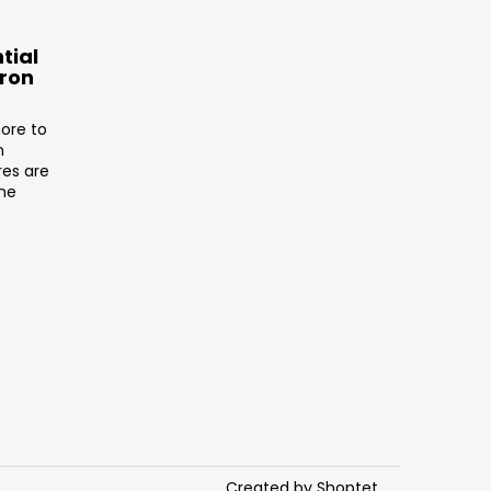
tial
tron
ore to
n
res are
the
Created by Shoptet