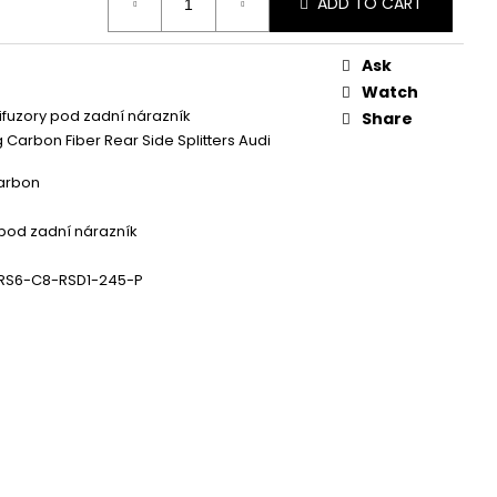
ADD TO CART
 ZAPALOVACÍ MODUL
DALŠÍ
Ask
Watch
ifuzory pod zadní nárazník
Share
 Carbon Fiber Rear Side Splitters Audi
arbon
 pod zadní nárazník
RS6-C8-RSD1-245-P