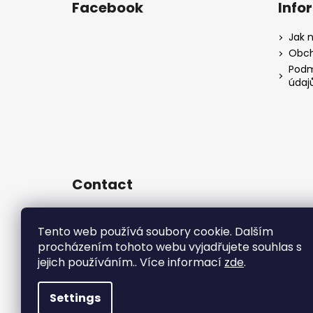
Facebook
Info
Jak 
Obch
Podm
údaj
Contact
sales
@
rsr-performance.cz
728737662
Tento web používá soubory cookie. Dalším
procházením tohoto webu vyjadřujete souhlas s
https://www.facebook.com/RSR
Czech/
jejich používáním.. Více informací
zde
.
rsrperformance
Settings
Copyright 2026
R