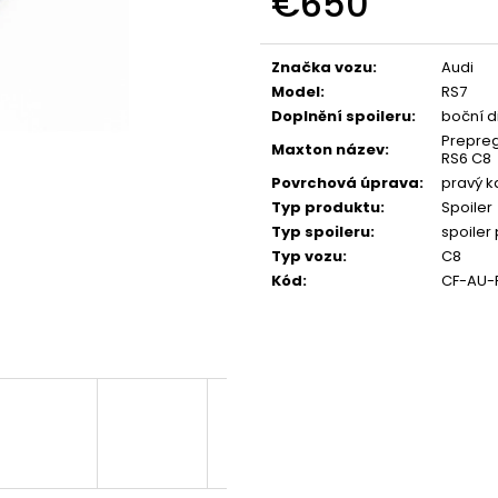
€650
NGK ČERVENÝ ZAPALOVACÍ MODUL
APR SPORTOVNÍ
2.0TFSI 2.0TSI EA113 EA888.1/2
2.0TSI 2.5TFSI A 
Measure
price:
€34
€60
Značka vozu
:
Audi
Model
:
RS7
Doplnění spoileru
:
boční d
Prepreg
Maxton název
:
RS6 C8
Povrchová úprava
:
pravý k
Typ produktu
:
Spoiler
Typ spoileru
:
spoiler
Typ vozu
:
C8
Kód
:
CF-AU-