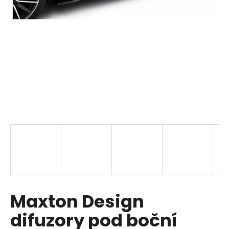
i
n
g
f
o
r
?
SEARCH
W
Maxton Design
e
r
difuzory pod boční
e