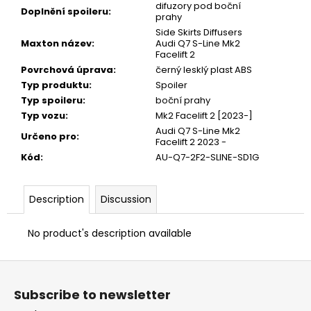
difuzory pod boční
Doplnění spoileru
:
prahy
Side Skirts Diffusers
Maxton název
:
Audi Q7 S-Line Mk2
Facelift 2
Povrchová úprava
:
černý lesklý plast ABS
Typ produktu
:
Spoiler
Typ spoileru
:
boční prahy
Typ vozu
:
Mk2 Facelift 2 [2023-]
Audi Q7 S-Line Mk2
Určeno pro
:
Facelift 2 2023 -
Kód
:
AU-Q7-2F2-SLINE-SD1G
Description
Discussion
No product's description available
F
o
Subscribe to newsletter
o