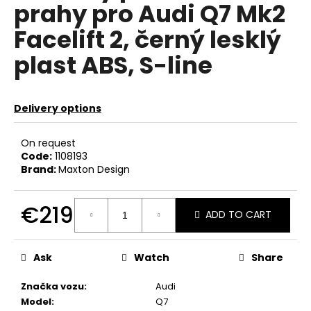
prahy pro Audi Q7 Mk2
c
o
Facelift 2, černý lesklý
m
m
plast ABS, S-line
e
n
d
Delivery options
KILL
On request
ALL
Code:
1108193
WIPERS
Brand:
Maxton Design
–
ZÁSLEPKA
STĚRAČE
€219
ADD TO CART
€40
Measure
price:
Ask
Watch
Share
Značka vozu
:
Audi
Model
:
Q7