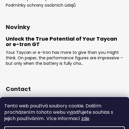
Podmínky ochrany osobních údajů
Novinky
Unlock the True Potential of Your Taycan
or e-tron GT
Your Taycan or e-tron has more to give than you might
think. On paper, the performance figures are impressive –
but only when the battery is fully cha...
Contact
sales
@
rsr-performance.cz
Tento web používá soubory cookie. Dalším
728737662
procházením tohoto webu vyjadřujete souhlas s
https://www.facebook.com/RSRCzech/
jejich používáním.. Více informací
zde
.
rsrperformance