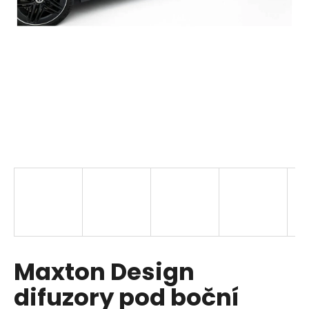
i
n
g
f
o
r
?
SEARCH
W
Maxton Design
e
r
difuzory pod boční
e