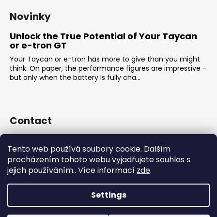
Novinky
Unlock the True Potential of Your Taycan
or e-tron GT
Your Taycan or e-tron has more to give than you might
think. On paper, the performance figures are impressive –
but only when the battery is fully cha...
Contact
sales
@
rsr-performance.cz
Tento web používá soubory cookie. Dalším
728737662
procházením tohoto webu vyjadřujete souhlas s
https://www.facebook.com/RSRCzech/
jejich používáním.. Více informací
zde
.
rsrperformance
Settings
Created by Shoptet