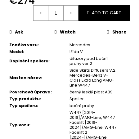
€274
Measure
ADD TO CART
price:
Ask
Watch
Share
Značka vozu
:
Mercedes
Model
:
třída V
difuzory pod boční
Doplnění spoileru
:
prahy ver.2
Side Skirts Diffusers V.2
Mercedes-Benz V-
Maxton název
:
Class Extra Long AMG-
Line W447
Povrchová úprava
:
černý lesklý plast ABS
Typ produktu
:
Spoiler
Typ spoileru
:
boční prahy
W447 [2014-
2016]/AMG-Line, W447
Facelift [2016-
Typ vozu
:
2024]/AMG-Line, W447
Facelift 2
[2024-]/AMG-Line