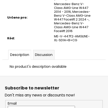
Mercedes-Benz V-
Class AMG-Line W447
2014 - 2016, Mercedes-
Benz V-Class AMG-Line
Určeno pro
:
W447 Facelift 2 2024 -,
Mercedes-Benz V-
Class AMG-Line W447
Facelift 2016
ME-V-447F2-AMGLINE-
Kód
:
XL-SD1A+B+CG
Description
Discussion
No product's description available
F
o
Subscribe to newsletter
o
Don't miss any news or discounts now!
t
e
Email