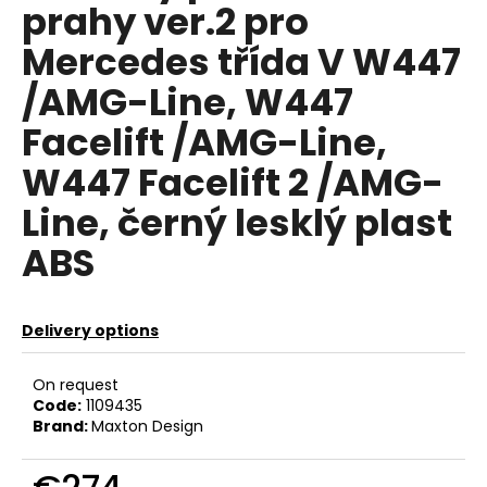
prahy ver.2 pro
c
o
Mercedes třída V W447
m
m
/AMG-Line, W447
e
Facelift /AMG-Line,
n
d
W447 Facelift 2 /AMG-
Line, černý lesklý plast
REVO
LOGO
ABS
SAMOLEPKA
€8
Delivery options
On request
Code:
1109435
Brand:
Maxton Design