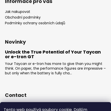
Informace pro vás
Jak nakupovat
Obchodní podmínky
Podmínky ochrany osobních údajů
Novinky
Unlock the True Potential of Your Taycan
or e-tron GT
Your Taycan or e-tron has more to give than you might
think. On paper, the performance figures are impressive –
but only when the battery is fully cha...
Contact
sales
@
rsr-performance.cz
Tento web používá soubory cookie. Dalším