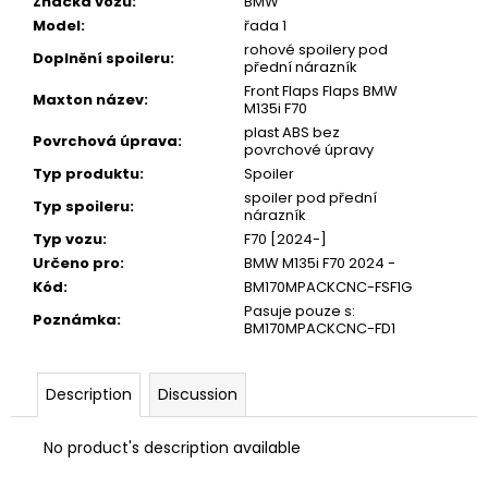
Značka vozu
:
BMW
Model
:
řada 1
rohové spoilery pod
Doplnění spoileru
:
přední nárazník
Front Flaps Flaps BMW
Maxton název
:
M135i F70
plast ABS bez
Povrchová úprava
:
povrchové úpravy
Typ produktu
:
Spoiler
spoiler pod přední
Typ spoileru
:
nárazník
Typ vozu
:
F70 [2024-]
Určeno pro
:
BMW M135i F70 2024 -
Kód
:
BM170MPACKCNC-FSF1G
Pasuje pouze s:
Poznámka
:
BM170MPACKCNC-FD1
Description
Discussion
No product's description available