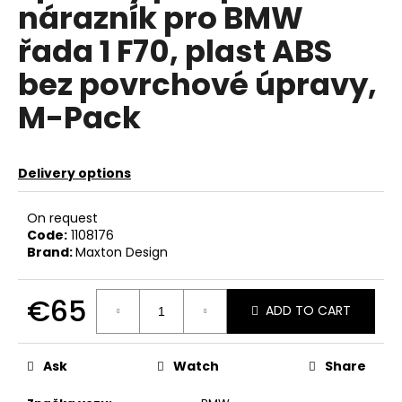
nárazník pro BMW
c
o
řada 1 F70, plast ABS
m
m
bez povrchové úpravy,
e
M-Pack
n
d
Delivery options
RSR-
PERFORMANCE
OSVĚŽOVAČ
On request
VZDUCHU
Code:
1108176
CHERRY
Brand:
Maxton Design
€4
€65
ADD TO CART
Measure
price:
Ask
Watch
Share