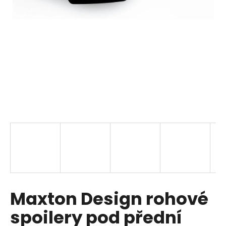
i
n
g
f
o
r
?
SEARCH
W
Maxton Design rohové
e
r
spoilery pod přední
e