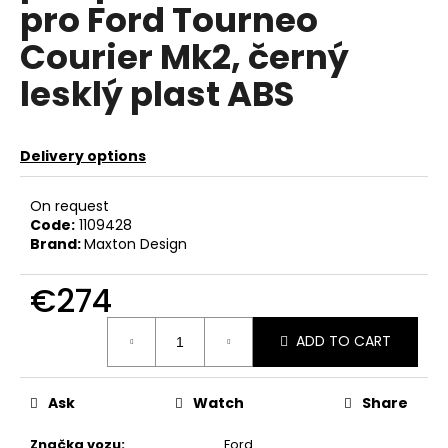
pro Ford Tourneo
c
o
Courier Mk2, černý
m
m
lesklý plast ABS
e
n
d
Delivery options
REVO
On request
LOGO
Code:
1109428
SAMOLEPKA
Brand:
Maxton Design
€8
€274
Measure
ADD TO CART
price:
Ask
Watch
Share
Značka vozu
:
Ford