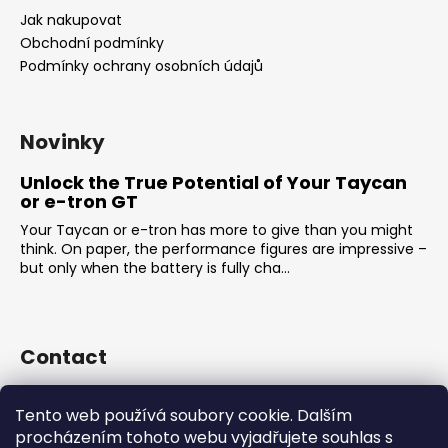
Jak nakupovat
Obchodní podmínky
Podmínky ochrany osobních údajů
Novinky
Unlock the True Potential of Your Taycan
or e-tron GT
Your Taycan or e-tron has more to give than you might
think. On paper, the performance figures are impressive –
but only when the battery is fully cha...
Contact
sales
@
rsr-performance.cz
Tento web používá soubory cookie. Dalším
728737662
procházením tohoto webu vyjadřujete souhlas s
https://www.facebook.com/RSRCzech/