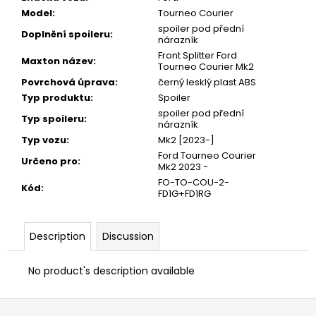
Model
:
Tourneo Courier
spoiler pod přední
Doplnění spoileru
:
nárazník
Front Splitter Ford
Maxton název
:
Tourneo Courier Mk2
Povrchová úprava
:
černý lesklý plast ABS
Typ produktu
:
Spoiler
spoiler pod přední
Typ spoileru
:
nárazník
Typ vozu
:
Mk2 [2023-]
Ford Tourneo Courier
Určeno pro
:
Mk2 2023 -
FO-TO-COU-2-
Kód
:
FD1G+FD1RG
Description
Discussion
No product's description available
F