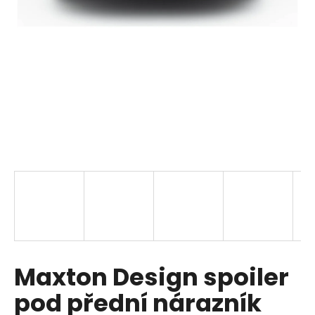
i
n
g
f
o
r
?
SEARCH
W
Maxton Design spoiler
e
r
pod přední nárazník
e