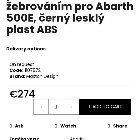
žebrováním pro Abarth
c
o
500E, černý lesklý
m
m
plast ABS
e
n
d
Delivery options
GIFT
On request
VOUCHER
Code:
1107572
ON-
Brand:
Maxton Design
LINE
€4
€274
Measure
ADD TO CART
price:
Ask
Watch
Share
Značka vozu
:
Abarth