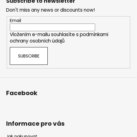
Subscribe to newsletter
o
Don't miss any news or discounts now!
t
e
Email
r
Vložením e-mailu souhlasíte s
podmínkami
ochrany osobních údajů
SUBSCRIBE
Facebook
Informace pro vás
Jak nakupovat