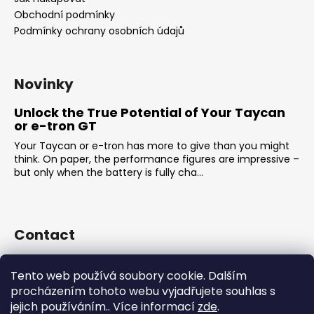
Obchodní podmínky
Podmínky ochrany osobních údajů
Novinky
Unlock the True Potential of Your Taycan
or e-tron GT
Your Taycan or e-tron has more to give than you might
think. On paper, the performance figures are impressive –
but only when the battery is fully cha...
Contact
sales
@
rsr-performance.cz
Tento web používá soubory cookie. Dalším
728737662
procházením tohoto webu vyjadřujete souhlas s
https://www.facebook.com/RSRCzech/
jejich používáním.. Více informací
zde
.
rsrperformance