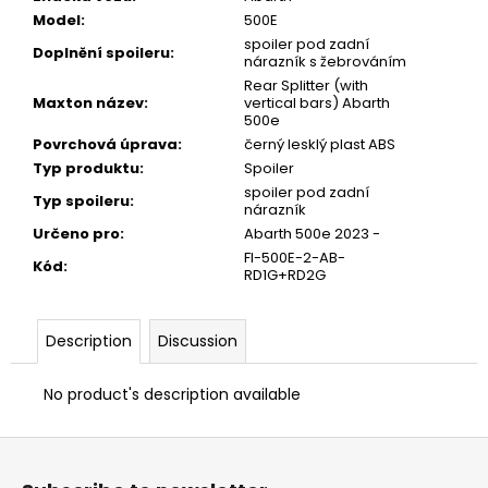
Model
:
500E
spoiler pod zadní
Doplnění spoileru
:
nárazník s žebrováním
Rear Splitter (with
Maxton název
:
vertical bars) Abarth
500e
Povrchová úprava
:
černý lesklý plast ABS
Typ produktu
:
Spoiler
spoiler pod zadní
Typ spoileru
:
nárazník
Určeno pro
:
Abarth 500e 2023 -
FI-500E-2-AB-
Kód
:
RD1G+RD2G
Description
Discussion
No product's description available
F
o