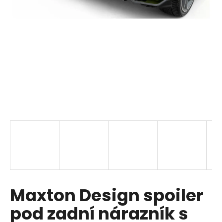
i
n
g
f
o
r
?
SEARCH
W
Maxton Design spoiler
e
r
pod zadní nárazník s
e