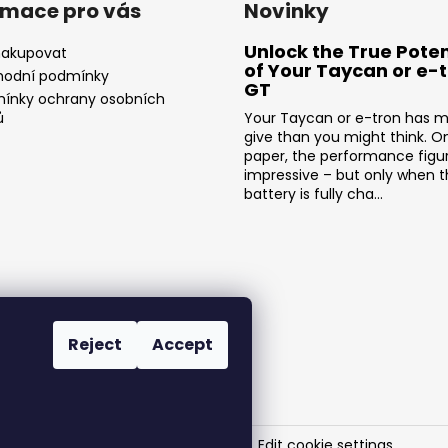
rmace pro vás
Novinky
Unlock the True Poten
nakupovat
of Your Taycan or e-
odní podmínky
GT
ínky ochrany osobních
ů
Your Taycan or e-tron has m
give than you might think. O
paper, the performance figu
impressive – but only when 
battery is fully cha...
Reject
Accept
SR-Performance
. All rights reserved.
Edit cookie settings