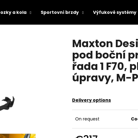
ozky a kola
Sportovní brzdy
Výfukové systémy
hat are you looking for?
Maxton Desig
pod boční p
SEARCH
řada 1 F70, 
úpravy, M-P
We recommend
Delivery options
On request
Co