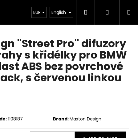
Search
Login
Sh
Chiptuning
EUR
Projekty
English
Exteriér
Ostatní
De
ca
n ''Street Pro'' difuzory
rahy s křidélky pro BMW
plast ABS bez povrchové
ack, s červenou linkou
de:
1108187
Brand:
Maxton Design
Next