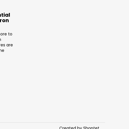
tial
tron
ore to
n
res are
the
Created by Shoptet