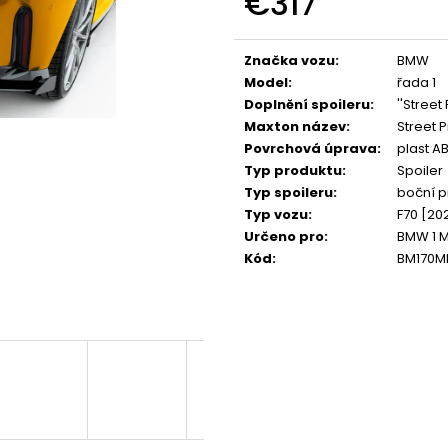
€317
NGK ČERVENÝ ZAPALOVACÍ MODUL
APR SPORTOVNÍ
2.0TFSI 2.0TSI EA113 EA888.1/2
2.0TSI 2.5TFSI A 
Measure
price:
€34
€60
Značka vozu
:
BMW
Model
:
řada 1
Doplnění spoileru
:
''Street
Maxton název
:
Street 
Povrchová úprava
:
plast A
Typ produktu
:
Spoiler
Typ spoileru
:
boční p
Typ vozu
:
F70 [20
Určeno pro
:
BMW 1 M
Kód
:
BM170M