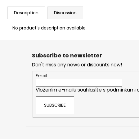
Description
Discussion
No product's description available
F
o
Subscribe to newsletter
o
Don't miss any news or discounts now!
t
e
Email
r
Vložením e-mailu souhlasíte s
podmínkami o
SUBSCRIBE