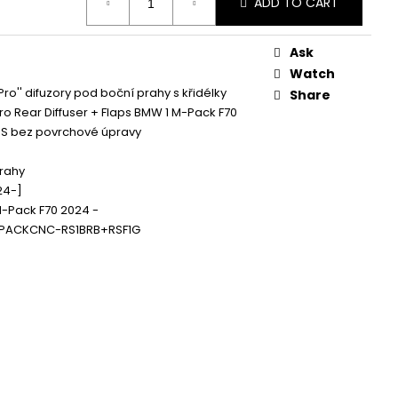
ADD TO CART
 ZAPALOVACÍ MODUL
DALŠÍ
Ask
Watch
 Pro'' difuzory pod boční prahy s křidélky
Share
Pro Rear Diffuser + Flaps BMW 1 M-Pack F70
BS bez povrchové úpravy
rahy
24-]
-Pack F70 2024 -
PACKCNC-RS1BRB+RSF1G