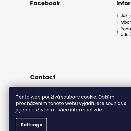
Facebook
Info
Jak 
Obch
Podm
údaj
Contact
sales
@
rsr-performance.cz
728737662
Tento web používá soubory cookie. Dalším
procházením tohoto webu vyjadřujete souhlas s
https://www.facebook.com/RSR
Czech/
jejich používáním.. Více informací
zde
.
rsrperformance
Settings
Copyright 2026
R