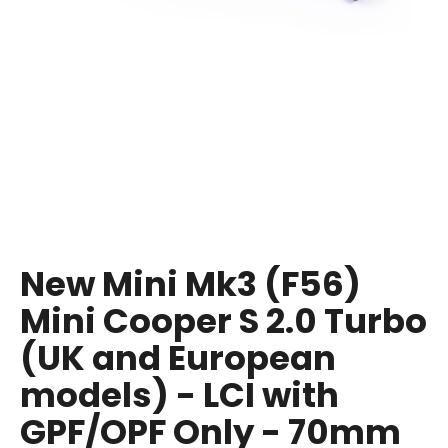
i
n
g
f
o
r
?
New Mini Mk3 (F56)
SEARCH
Mini Cooper S 2.0 Turbo
(UK and European
W
models) - LCI with
e
r
GPF/OPF Only - 70mm
e