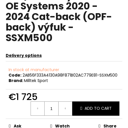
OE Systems 2020 -
c
o
2024 Cat-back (OPF-
m
m
back) výfuk -
e
n
SSXM500
d
Delivery options
REVO
LOGO
SAMOLEPKA
In stock at manufacturer
€8
Code:
2AB56F333A4130A98F871B02AC779E81-SSXM500
Brand:
Milltek Sport
€1 725
Measure
ADD TO CART
price:
Ask
Watch
Share