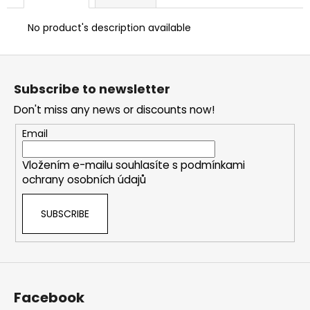
No product's description available
F
o
Subscribe to newsletter
o
Don't miss any news or discounts now!
t
e
Email
r
Vložením e-mailu souhlasíte s
podmínkami
ochrany osobních údajů
SUBSCRIBE
Facebook