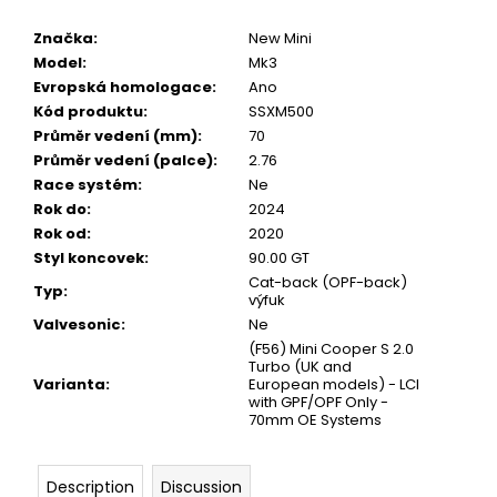
Značka
:
New Mini
Model
:
Mk3
Evropská homologace
:
Ano
Kód produktu
:
SSXM500
Průměr vedení (mm)
:
70
Průměr vedení (palce)
:
2.76
Race systém
:
Ne
Rok do
:
2024
Rok od
:
2020
Styl koncovek
:
90.00 GT
Cat-back (OPF-back)
Typ
:
výfuk
Valvesonic
:
Ne
(F56) Mini Cooper S 2.0
Turbo (UK and
Varianta
:
European models) - LCI
with GPF/OPF Only -
70mm OE Systems
Description
Discussion