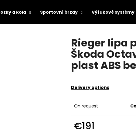
ozky a kola
Sportovní brzdy
Výfukové systémy
hat are you looking for?
Rieger lipa 
Škoda Octav
SEARCH
plast ABS b
We recommend
Delivery options
On request
Co
€191
Measure