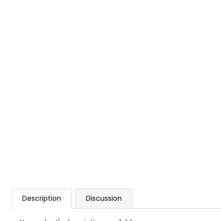
GIFT VOUCHER ON-LINE
€4
Description
Discussion