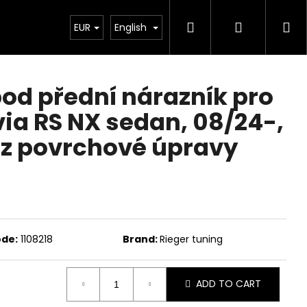
Search
Login
Sh
Chiptuning
EUR
Projekty
English
Exteriér
Ostatní
De
ca
pod přední nárazník pro
ia RS NX sedan, 08/24-,
ez povrchové úpravy
de:
1108218
Brand:
Rieger tuning
Next
ADD TO CART