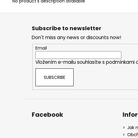
No product's description available
F
o
Subscribe to newsletter
o
Don't miss any news or discounts now!
t
e
Email
r
Vložením e-mailu souhlasíte s
podmínkami o
SUBSCRIBE
Facebook
Info
Jak 
Obch