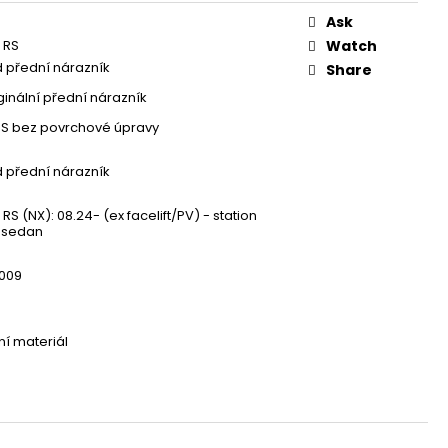
 ZAPALOVACÍ MODUL
DALŠÍ
Ask
 RS
Watch
d přední nárazník
Share
ginální přední nárazník
BS bez povrchové úpravy
d přední nárazník
RS (NX): 08.24- (ex facelift/PV) - station
 sedan
9009
í materiál