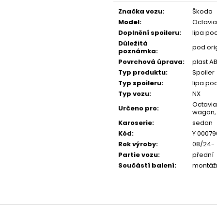
NGK ČERVENÝ ZAPALOVACÍ MODUL
APR SPORTOVNÍ
price:
2.0TFSI 2.0TSI EA113 EA888.1/2
2.0TSI 2.5TFSI A 
Značka vozu
:
Škoda
Model
:
Octavia
€34
€60
Doplnění spoileru
:
lipa po
Důležitá
pod ori
poznámka
:
Povrchová úprava
:
plast A
Typ produktu
:
Spoiler
Typ spoileru
:
lipa po
Typ vozu
:
NX
Octavia 
Určeno pro
:
wagon,
Karoserie
:
sedan
Kód
:
Y 0007
Rok výroby
:
08/24-
Partie vozu
:
přední
Součástí balení
:
montážn