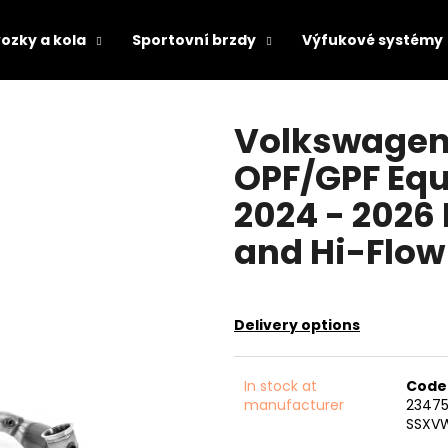
ozky a kola
Sportovní brzdy
Výfukové systémy
hat are you looking for?
Volkswagen 
OPF/GPF Equ
SEARCH
2024 - 2026
and Hi-Flow
We recommend
Delivery options
In stock at
Code
manufacturer
2347
SSXV