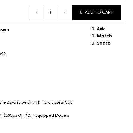
 ZAPALOVACÍ MODUL
DALŠÍ
ADD TO CART
Ask
agen
Watch
Share
642
ore Downpipe and Hi-Flow Sports Cat
Ti (265ps OPF/GPF Equipped Models