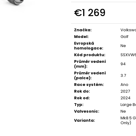
NGK ČERVENÝ ZAPALOVACÍ MODUL
APR SPORTOVNÍ
2.0TFSI 2.0TSI EA113 EA888.1/2
2.0TSI 2.5TFSI A 
€1 269
€34
€60
Measure
price:
Značka
:
Volksw
Model
:
Golf
Evropská
Ne
homologace
:
Kód produktu
:
SSXVW
Průměr vedení
94
(mm)
:
Průměr vedení
3.7
(palce)
:
Race systém
:
Ano
Rok do
:
2027
Rok od
:
2024
Typ
:
Large B
Valvesonic
:
Ne
Mk8.5 G
Varianta
:
Only)