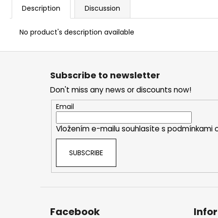
Description
Discussion
No product's description available
F
o
Subscribe to newsletter
o
Don't miss any news or discounts now!
t
e
Email
r
Vložením e-mailu souhlasíte s
podmínkami o
SUBSCRIBE
Facebook
Info