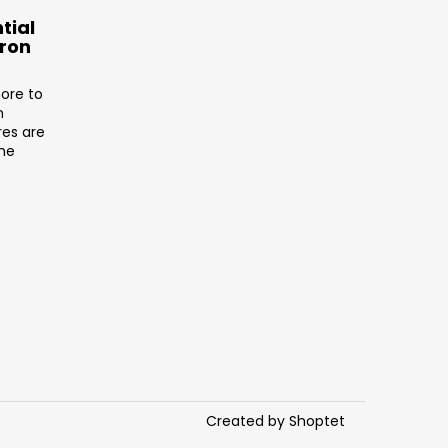
tial
tron
ore to
n
res are
the
Created by Shoptet