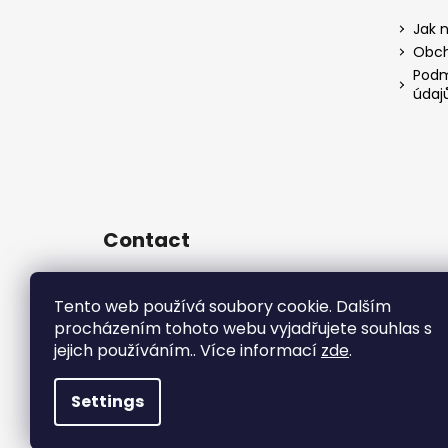
Jak 
Obch
Podm
údaj
Contact
sales
@
rsr-performance.cz
728737662
Tento web používá soubory cookie. Dalším
procházením tohoto webu vyjadřujete souhlas s
https://www.facebook.com/RSR
Czech/
jejich používáním.. Více informací
zde
.
rsrperformance
Settings
Copyright 2026
R