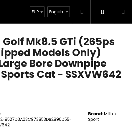
Search
Login
Sh
Chiptuning
EUR
Projekty
English
Exteriér
Ostatní
De
ca
Golf Mk8.5 GTi (265ps
ipped Models Only)
 Large Bore Downpipe
 Sports Cat - SSXVW642
:
Brand:
Milltek
Next
52F8527D3A03C973853DB2890D55-
Sport
W642