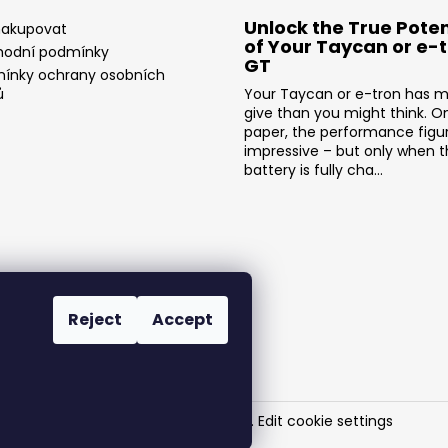
Unlock the True Poten
nakupovat
of Your Taycan or e-
odní podmínky
GT
ínky ochrany osobních
ů
Your Taycan or e-tron has m
give than you might think. O
paper, the performance figu
impressive – but only when 
battery is fully cha...
Reject
Accept
SR-Performance
. All rights reserved.
Edit cookie settings