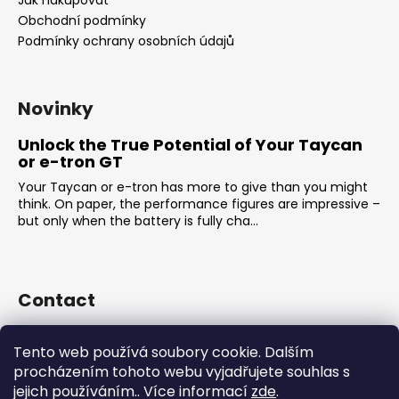
Obchodní podmínky
Podmínky ochrany osobních údajů
Novinky
Unlock the True Potential of Your Taycan
or e-tron GT
Your Taycan or e-tron has more to give than you might
think. On paper, the performance figures are impressive –
but only when the battery is fully cha...
Contact
sales
@
rsr-performance.cz
Tento web používá soubory cookie. Dalším
728737662
procházením tohoto webu vyjadřujete souhlas s
https://www.facebook.com/RSRCzech/
jejich používáním.. Více informací
zde
.
rsrperformance