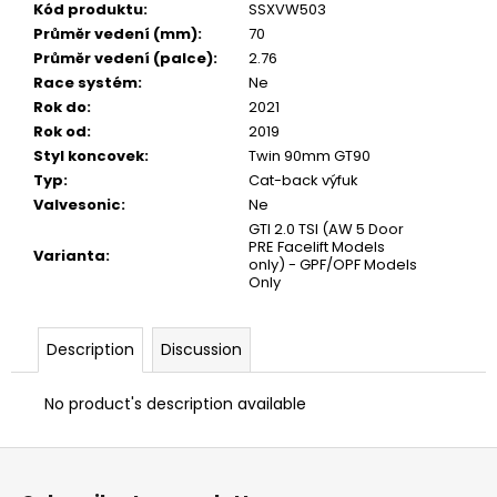
Kód produktu
:
SSXVW503
Průměr vedení (mm)
:
70
Průměr vedení (palce)
:
2.76
Race systém
:
Ne
Rok do
:
2021
Rok od
:
2019
Styl koncovek
:
Twin 90mm GT90
Typ
:
Cat-back výfuk
Valvesonic
:
Ne
GTI 2.0 TSI (AW 5 Door
PRE Facelift Models
Varianta
:
only) - GPF/OPF Models
Only
Description
Discussion
No product's description available
F
o