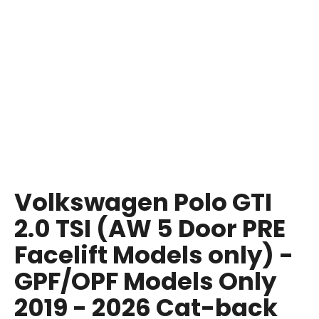
i
n
g
f
o
r
?
Volkswagen Polo GTI
SEARCH
2.0 TSI (AW 5 Door PRE
Facelift Models only) -
W
GPF/OPF Models Only
e
r
2019 - 2026 Cat-back
e