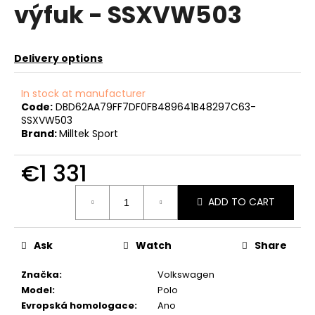
výfuk - SSXVW503
c
o
m
m
Delivery options
e
n
In stock at manufacturer
d
Code:
DBD62AA79FF7DF0FB489641B48297C63-
SSXVW503
Brand:
Milltek Sport
NGK
SPORTOVNÍ
€1 331
SVÍČKY
2.0TFSI
2.0TSI
Measure
EA113
ADD TO CART
price:
EA888.1/2
€74
Ask
Watch
Share
Značka
:
Volkswagen
Model
:
Polo
Evropská homologace
:
Ano