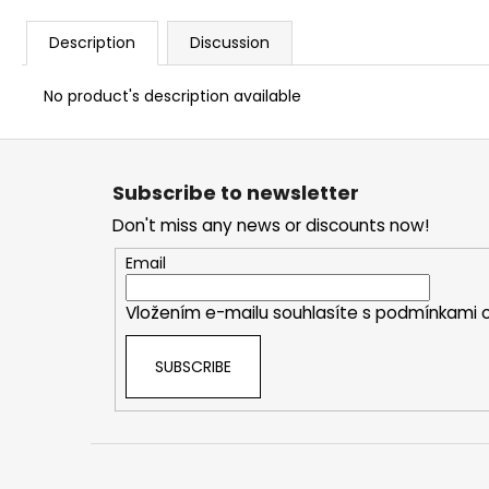
Description
Discussion
No product's description available
F
o
Subscribe to newsletter
o
Don't miss any news or discounts now!
t
e
Email
r
Vložením e-mailu souhlasíte s
podmínkami o
SUBSCRIBE