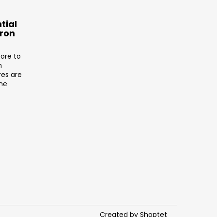
tial
tron
ore to
n
res are
the
Created by Shoptet