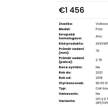
NGK ČERVENÝ ZAPALOVACÍ MODUL
APR SPORTOVNÍ
2.0TFSI 2.0TSI EA113 EA888.1/2
2.0TSI 2.5TFSI A 
€1 456
€34
€60
Measure
price:
Značka
:
Volksw
Model
:
Polo
Evropská
Ano
homologace
:
Kód produktu
:
SSXVW
Průměr vedení
70
(mm)
:
Průměr vedení
2.76
(palce)
:
Race systém
:
Ne
Rok do
:
2021
Rok od
:
2019
Styl koncovek
:
90.00 G
Typ
:
Cat-bac
Valvesonic
:
Ne
GTI 2.0 
Varianta
:
GPF/OPF