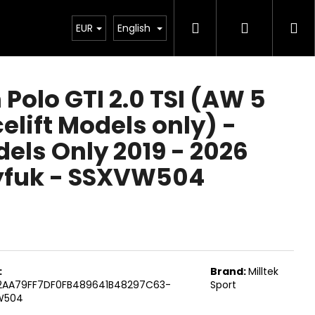
Search
Login
Sh
Chiptuning
EUR
Projekty
English
Exteriér
Ostatní
De
ca
Polo GTI 2.0 TSI (AW 5
elift Models only) -
els Only 2019 - 2026
ýfuk - SSXVW504
:
Brand:
Milltek
Next
2AA79FF7DF0FB489641B48297C63-
Sport
W504