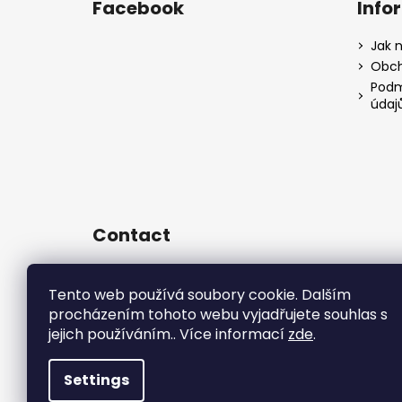
Facebook
Info
Jak 
Obch
Podm
údaj
Contact
sales
@
rsr-performance.cz
728737662
Tento web používá soubory cookie. Dalším
procházením tohoto webu vyjadřujete souhlas s
https://www.facebook.com/RSR
Czech/
jejich používáním.. Více informací
zde
.
rsrperformance
Settings
Copyright 2026
R