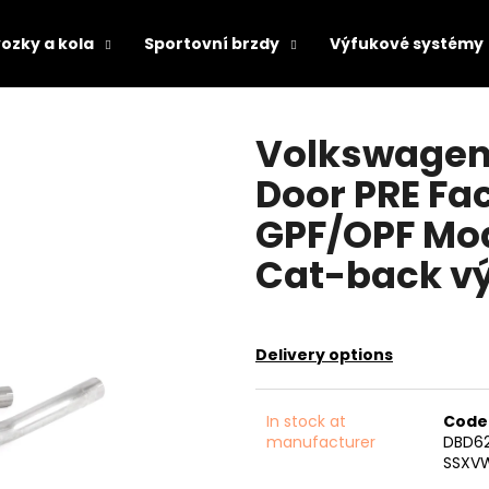
ozky a kola
Sportovní brzdy
Výfukové systémy
hat are you looking for?
Volkswagen 
Door PRE Fac
SEARCH
GPF/OPF Mod
Cat-back v
We recommend
Delivery options
In stock at
Code
manufacturer
DBD6
SSXV