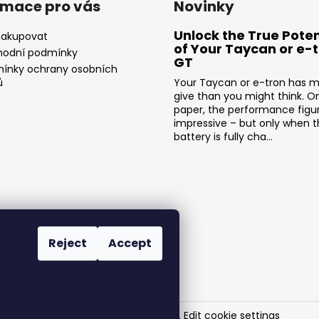
rmace pro vás
Novinky
Unlock the True Poten
nakupovat
of Your Taycan or e-
odní podmínky
GT
ínky ochrany osobních
ů
Your Taycan or e-tron has m
give than you might think. O
paper, the performance figu
impressive – but only when 
battery is fully cha...
Reject
Accept
SR-Performance
. All rights reserved.
Edit cookie settings