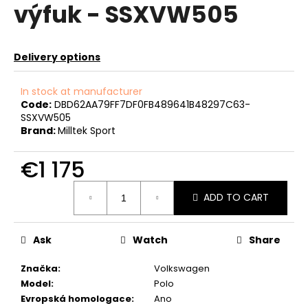
výfuk - SSXVW505
c
o
m
m
Delivery options
e
n
In stock at manufacturer
d
Code:
DBD62AA79FF7DF0FB489641B48297C63-
SSXVW505
Brand:
Milltek Sport
KILL
ALL
€1 175
WIPERS
–
ZÁSLEPKA
Measure
STĚRAČE
ADD TO CART
price:
€40
Ask
Watch
Share
Značka
:
Volkswagen
Model
:
Polo
Evropská homologace
:
Ano