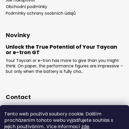
Obchodní podmínky
Podmínky ochrany osobních údajů
Novinky
Unlock the True Potential of Your Taycan
or e-tron GT
Your Taycan or e-tron has more to give than you might
think. On paper, the performance figures are impressive –
but only when the battery is fully cha...
Contact
sales
@
rsr-performance.cz
Tento web používá soubory cookie. Dalším
728737662
procházením tohoto webu vyjadřujete souhlas s
https://www.facebook.com/RSRCzech/
jejich používáním.. Více informací
zde
.
rsrperformance