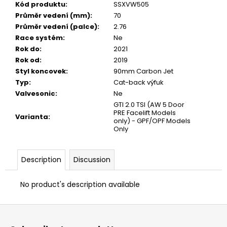
Kód produktu
:
SSXVW505
Průměr vedení (mm)
:
70
Průměr vedení (palce)
:
2.76
Race systém
:
Ne
Rok do
:
2021
Rok od
:
2019
Styl koncovek
:
90mm Carbon Jet
Typ
:
Cat-back výfuk
Valvesonic
:
Ne
GTI 2.0 TSI (AW 5 Door
PRE Facelift Models
Varianta
:
only) - GPF/OPF Models
Only
Description
Discussion
No product's description available
F
o