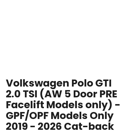
i
n
g
f
o
r
?
Volkswagen Polo GTI
SEARCH
2.0 TSI (AW 5 Door PRE
Facelift Models only) -
W
GPF/OPF Models Only
e
r
2019 - 2026 Cat-back
e