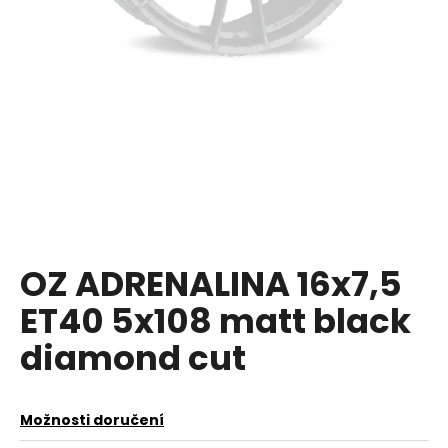
a
j
í
t
?
HLEDAT
OZ ADRENALINA 16x7,5
ET40 5x108 matt black
D
o
diamond cut
p
o
r
Možnosti doručení
u