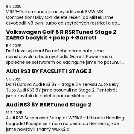
8.9.2025
V RSR-Performance jsme vyladili zvuk BMW M8
Competition! Díky OPF delete řešení od Milltek jsme
osvobodili V8 twin-turbo od zbytečných restrikcí a do...
Volkswagen Golf 8 R RSRTuned Stage 2
ZAERO bodykit + polep + Garrett
5.9.2025
Další level výkonu! Do našeho demo auta jsme
nainstalovali turbodmychadlo Garrett Powermax a
společně se softwarem od RacingLine jsme ho posunuli...
AUDI RS3 8Y FACELIFT I STAGE 2
5.8.2025
Další úprava Audi RS3 8Y – Stage 2 v servisu Auto Beky.
Tuto Audi RS3 8Y jsme posunuli na Stage 2. Tentokrát
jsme zavítali do našeho partnerského ser...
Audi RS3 8Y RSRTuned Stage 2
14.7.2025
Audi RS3 Suspension Setup at WERK2 – Ultimate Handling
Upgrade! Přidejte se k nám na cestu do Německa, kde
jsme navštívili známý WERK2 a ...