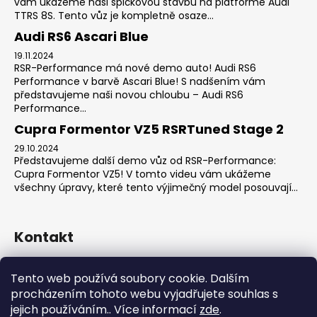
vám ukážeme naši špičkovou stavbu na platformě Audi
TTRS 8S. Tento vůz je kompletně osaze...
Audi RS6 Ascari Blue
19.11.2024
RSR-Performance má nové demo auto! Audi RS6
Performance v barvě Ascari Blue! S nadšením vám
představujeme naši novou chloubu – Audi RS6
Performance...
Cupra Formentor VZ5 RSRTuned Stage 2
29.10.2024
Představujeme další demo vůz od RSR-Performance:
Cupra Formentor VZ5! V tomto videu vám ukážeme
všechny úpravy, které tento výjimečný model posouvají...
Kontakt
sales
@
rsr-performance.cz
Tento web používá soubory cookie. Dalším
728737662
procházením tohoto webu vyjadřujete souhlas s
https://www.facebook.com/RSRCzech/
jejich používáním.. Více informací
zde
.
rsrperformance