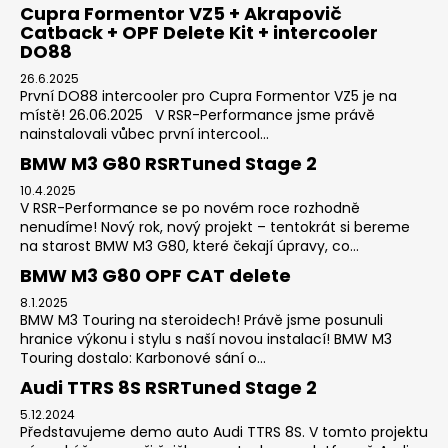
Cupra Formentor VZ5 + Akrapovič
Catback + OPF Delete Kit + intercooler
DO88
26.6.2025
První DO88 intercooler pro Cupra Formentor VZ5 je na
místě! 26.06.2025 V RSR-Performance jsme právě
nainstalovali vůbec první intercool...
BMW M3 G80 RSRTuned Stage 2
10.4.2025
V RSR-Performance se po novém roce rozhodně
nenudíme! Nový rok, nový projekt – tentokrát si bereme
na starost BMW M3 G80, které čekají úpravy, co...
BMW M3 G80 OPF CAT delete
8.1.2025
BMW M3 Touring na steroidech! Právě jsme posunuli
hranice výkonu i stylu s naší novou instalací! BMW M3
Touring dostalo: Karbonové sání o...
Audi TTRS 8S RSRTuned Stage 2
5.12.2024
Představujeme demo auto Audi TTRS 8S. V tomto projektu