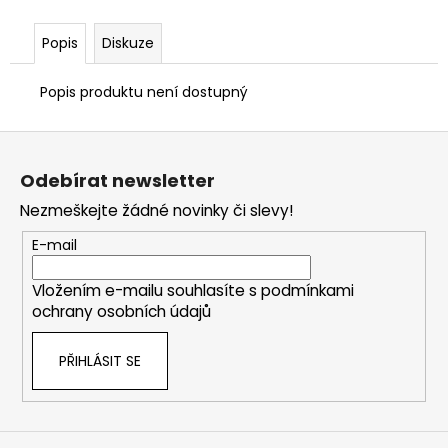
Popis
Diskuze
Popis produktu není dostupný
Z
á
Odebírat newsletter
p
Nezmeškejte žádné novinky či slevy!
a
t
E-mail
í
Vložením e-mailu souhlasíte s
podmínkami
ochrany osobních údajů
PŘIHLÁSIT SE