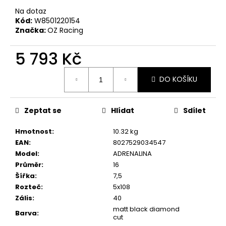
č
u
Na dotaz
Kód:
W8501220154
j
Značka:
OZ Racing
e
m
5 793 Kč
e
Měrná
DO KOŠÍKU
cena:
RSR-
PERFORMANCE
DÁRKOVÝ
Zeptat se
Hlídat
Sdílet
POUKAZ
VOUCHER
ON-
Hmotnost
:
10.32 kg
LINE
EAN
:
8027529034547
100
Model
:
ADRENALINA
Kč
Průměr
:
16
Šířka
:
7,5
Rozteč
:
5x108
Zális
:
40
matt black diamond
Barva
:
cut