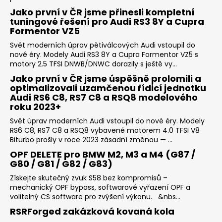
Jako první v ČR jsme přinesli kompletní
tuningové řešení pro Audi RS3 8Y a Cupra
Formentor VZ5
Svět moderních úprav pětiválcových Audi vstoupil do
nové éry. Modely Audi RS3 8Y a Cupra Formentor VZ5 s
motory 2.5 TFSI DNWB/DNWC dorazily s ještě vy...
Jako první v ČR jsme úspěšně prolomili a
optimalizovali uzamčenou řídicí jednotku
Audi RS6 C8, RS7 C8 a RSQ8 modelového
roku 2023+
Svět úprav moderních Audi vstoupil do nové éry. Modely
RS6 C8, RS7 C8 a RSQ8 vybavené motorem 4.0 TFSI V8
Biturbo prošly v roce 2023 zásadní změnou — ...
OPF DELETE pro BMW M2, M3 a M4 (G87 /
G80 / G81 / G82 / G83)
Získejte skutečný zvuk S58 bez kompromisů –
mechanický OPF bypass, softwarové vyřazení OPF a
volitelný CS software pro zvýšení výkonu. &nbs...
RSRForged zakázková kovaná kola