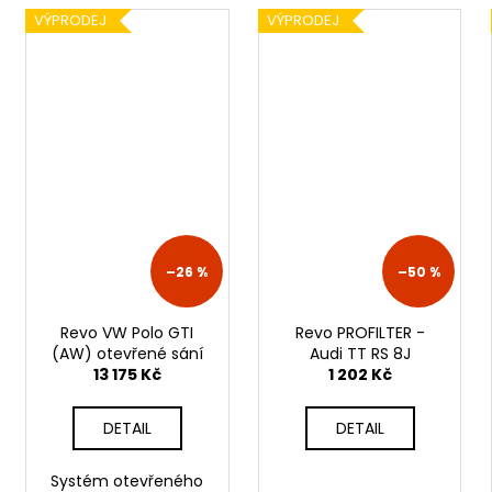
VÝPRODEJ
VÝPRODEJ
–26 %
–50 %
Revo VW Polo GTI
Revo PROFILTER -
(AW) otevřené sání
Audi TT RS 8J
13 175 Kč
1 202 Kč
DETAIL
DETAIL
Systém otevřeného