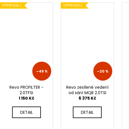
VÝPRODEJ
VÝPRODEJ
–49 %
–20 %
Revo PROFILTER -
Revo zesílené vedení
2.0TFSI
od sání MQB 2.0TSI
1 150 Kč
6 375 Kč
DETAIL
DETAIL