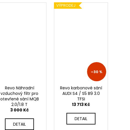
VÝPRODEJ
–30 %
Revo Náhradní
Revo karbonové sání
vzduchový filtr pro
AUDI S4 / S5 B9 3.0
otevřené sání MQB
TFSI
2.0/1.8 T
13 713 Kč
3 000 Kč
DETAIL
DETAIL