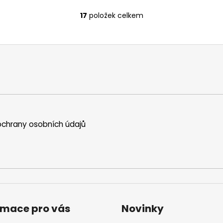
17
položek celkem
O
v
l
á
d
a
c
í
p
r
chrany osobních údajů
v
k
y
v
ý
p
i
s
rmace pro vás
Novinky
u