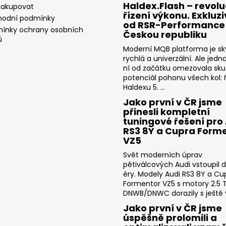
Haldex.Flash – revolu
nakupovat
řízení výkonu. Exkluz
odní podmínky
od RSR-Performance
ínky ochrany osobních
Českou republiku
ů
Moderní MQB platforma je sk
rychlá a univerzální. Ale jedn
ní od začátku omezovala sk
potenciál pohonu všech kol: ř
Haldexu 5. ...
Jako první v ČR jsme
přinesli kompletní
tuningové řešení pro
RS3 8Y a Cupra Form
VZ5
Svět moderních úprav
pětiválcových Audi vstoupil 
éry. Modely Audi RS3 8Y a Cu
Formentor VZ5 s motory 2.5 T
DNWB/DNWC dorazily s ještě v
Jako první v ČR jsme
úspěšně prolomili a