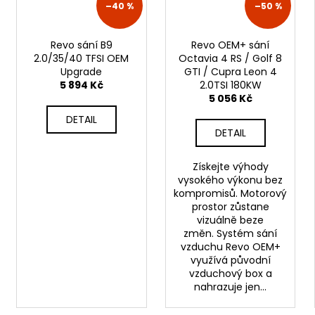
–40 %
–50 %
Revo sání B9
Revo OEM+ sání
2.0/35/40 TFSI OEM
Octavia 4 RS / Golf 8
Upgrade
GTI / Cupra Leon 4
5 894 Kč
2.0TSI 180KW
5 056 Kč
DETAIL
DETAIL
Získejte výhody
vysokého výkonu bez
kompromisů. Motorový
prostor zůstane
vizuálně beze
změn. Systém sání
vzduchu Revo OEM+
využívá původní
vzduchový box a
nahrazuje jen...