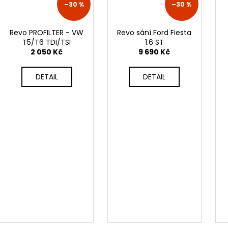
–30 %
–30 %
Revo PROFILTER - VW
Revo sání Ford Fiesta
T5/T6 TDI/TSI
1.6 ST
2 050 Kč
9 690 Kč
DETAIL
DETAIL