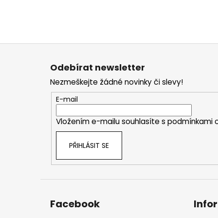
Z
á
Odebírat newsletter
p
Nezmeškejte žádné novinky či slevy!
a
t
E-mail
í
Vložením e-mailu souhlasíte s
podmínkami o
PŘIHLÁSIT SE
Facebook
Info