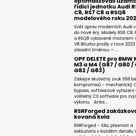
optimalizovali uzam
řídicí jednotku Audi 
C8, RS7 C8 a RSQ8
modelového roku 20
Svět úprav moderních Audi v
do nové éry. Modely RS6 C8,
a RSQ8 vybavené motorem 4
V8 Biturbo prošly v roce 2023
zásadní změnou — ...
OPF DELETE pro BMW 
M3 a M4 (G87 / G80 / 
G82 / G83)
Získejte skutečný zvuk S58 b
kompromisů – mechanický 
bypass, softwarové vyřazení
volitelný CS software pro zvý
výkonu. &nbs...
RSRForged zakázkov
kovaná kola
RSRForged – Síla, přesnost a
exkluzivita v každém detailu V