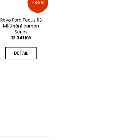
–40 %
Revo Ford Focus RS
MK3 sání carbon
Series
12 341 Kč
DETAIL