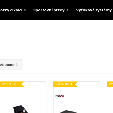
ozky a kola
Sportovní brzdy
Výfukové systémy
Co potřebujete najít?
HLEDAT
Abecedně
Doporučujeme
VÝPRODEJ
VÝPRODEJ
VÝ