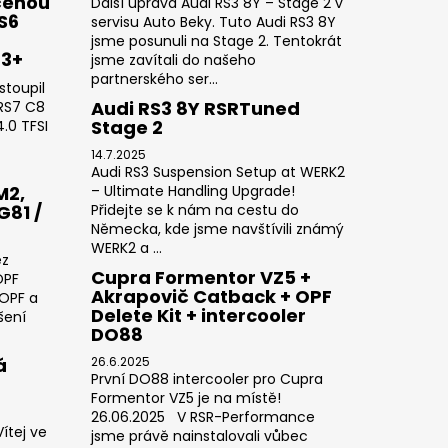
čenou
Další úprava Audi RS3 8Y – Stage 2 v
RS6
servisu Auto Beky. Tuto Audi RS3 8Y
jsme posunuli na Stage 2. Tentokrát
23+
jsme zavítali do našeho
partnerského ser...
stoupil
Audi RS3 8Y RSRTuned
 RS7 C8
Stage 2
.0 TFSI
14.7.2025
Audi RS3 Suspension Setup at WERK2
M2,
– Ultimate Handling Upgrade!
G81 /
Přidejte se k nám na cestu do
Německa, kde jsme navštívili známý
WERK2 a ...
ez
Cupra Formentor VZ5 +
OPF
Akrapovič Catback + OPF
 OPF a
Delete Kit + intercooler
šení
DO88
á
26.6.2025
První DO88 intercooler pro Cupra
Formentor VZ5 je na místě!
26.06.2025 V RSR-Performance
ítej ve
jsme právě nainstalovali vůbec