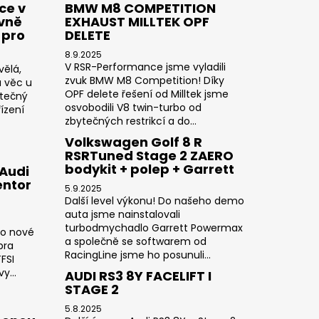
ce v
BMW M8 COMPETITION
ivně
EXHAUST MILLTEK OPF
 pro
DELETE
8.9.2025
V RSR-Performance jsme vyladili
vělá,
zvuk BMW M8 Competition! Díky
a věc u
OPF delete řešení od Milltek jsme
utečný
osvobodili V8 twin-turbo od
ízení
zbytečných restrikcí a do...
Volkswagen Golf 8 R
RSRTuned Stage 2 ZAERO
bodykit + polep + Garrett
 Audi
entor
5.9.2025
Další level výkonu! Do našeho demo
auta jsme nainstalovali
turbodmychadlo Garrett Powermax
do nové
a společně se softwarem od
pra
RacingLine jsme ho posunuli...
FSI
y...
AUDI RS3 8Y FACELIFT I
STAGE 2
5.8.2025