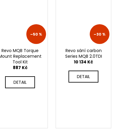
 ZAPALOVACÍ MODUL
DALŠÍ
–50 %
–30 %
Revo MQB Torque
Revo sání carbon
Mount Replacement
Series MQB 2.0TDI
Tool Kit
10 134 Kč
887 Kč
DETAIL
DETAIL