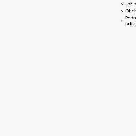
Jak 
Obch
Podm
údaj