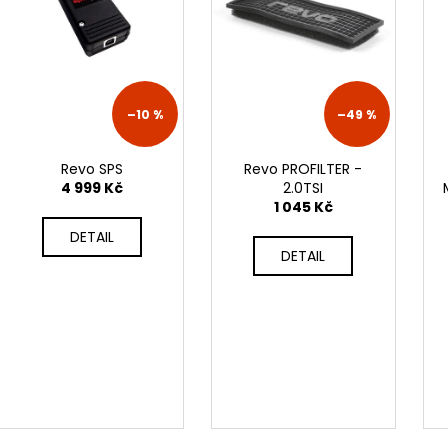
NGK ČERVENÝ ZAPALOVACÍ MODUL
APR SPORTOVNÍ
2.0TFSI 2.0TSI EA113 EA888.1/2 2.5TFSI
2.0TSI 2.5TFSI A 
849 Kč
1 490 Kč
–10 %
–49 %
Revo SPS
Revo PROFILTER -
4 999 Kč
2.0TSI
1 045 Kč
DETAIL
DETAIL