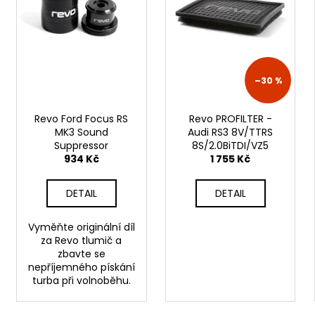
p
RSR-PERFORMANCE DÁRKOVÝ POUKAZ
d
VOUCHER ON-LINE
r
u
100 Kč
o
k
d
t
u
–30 %
ů
k
t
Revo Ford Focus RS
Revo PROFILTER -
ů
MK3 Sound
Audi RS3 8V/TTRS
Suppressor
8S/2.0BiTDI/VZ5
934 Kč
1 755 Kč
DETAIL
DETAIL
Vyměňte originální díl
za Revo tlumič a
zbavte se
nepříjemného pískání
turba při volnoběhu.