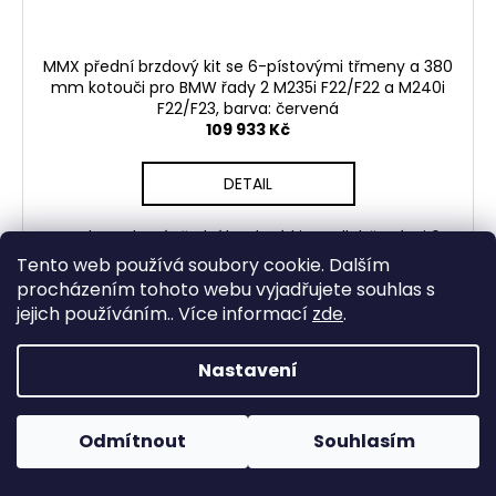
MMX přední brzdový kit se 6-pístovými třmeny a 380
mm kotouči pro BMW řady 2 M235i F22/F22 a M240i
F22/F23, barva: červená
109 933 Kč
DETAIL
MMX kompletní přední brzdový kit s odlehčenými 6-
pístovými brzdiči a kotouči s průměrem 380 mm
Tento web používá soubory cookie. Dalším
navržený přímo pro BMW řady 2 M235i F22/F22 a M240i
procházením tohoto webu vyjadřujete souhlas s
F22/F23 pro rychlé silniční...
jejich používáním.. Více informací
zde
.
Nastavení
Odmítnout
Souhlasím