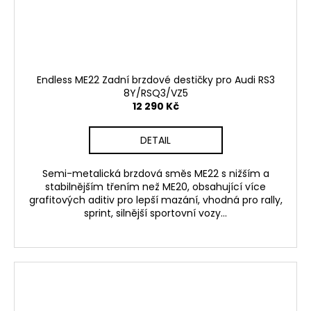
Endless ME22 Zadní brzdové destičky pro Audi RS3
8Y/RSQ3/VZ5
12 290 Kč
DETAIL
Semi-metalická brzdová směs ME22 s nižším a
stabilnějším třením než ME20, obsahující více
grafitových aditiv pro lepší mazání, vhodná pro rally,
sprint, silnější sportovní vozy...