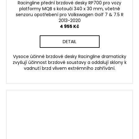
Racingline přední brzdové desky RP700 pro vozy
platformy MQB s kotouči 340 x 30 mm, včetně
senzoru opotřebení pro Volkswagen Golf 7 & 7.5 R
2013-2020
4 955 Kč
DETAIL
Vysoce účinné brzdové desky Racingline dramaticky
zvyšují účinnost brzdové soustavy a oddalují sklony k
vadnutí brzd vlivem extrémního zahřívání.