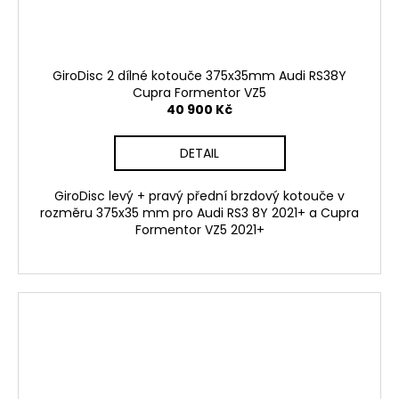
GiroDisc 2 dílné kotouče 375x35mm Audi RS38Y
Cupra Formentor VZ5
40 900 Kč
DETAIL
GiroDisc levý + pravý přední brzdový kotouče v
rozměru 375x35 mm pro Audi RS3 8Y 2021+ a Cupra
Formentor VZ5 2021+