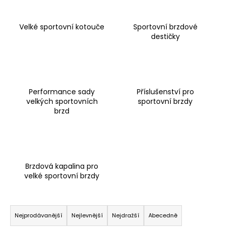
a
j
Velké sportovní kotouče
Sportovní brzdové
í
destičky
t
?
Performance sady
Příslušenství pro
velkých sportovních
sportovní brzdy
brzd
HLEDAT
D
Brzdová kapalina pro
o
velké sportovní brzdy
p
o
Ř
r
a
u
Nejprodávanější
Nejlevnější
Nejdražší
Abecedně