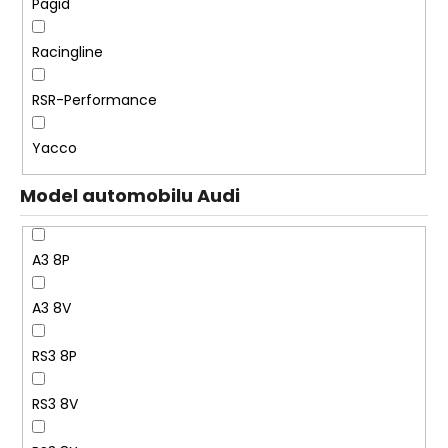
Pagid
Racingline
RSR-Performance
Yacco
Model automobilu Audi
A3 8P
A3 8V
RS3 8P
RS3 8V