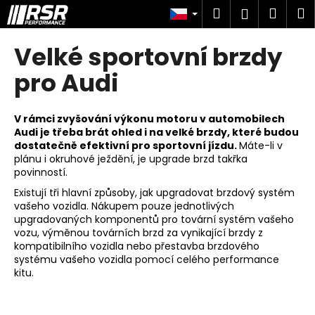
K
Přejít
Hledat
Náku
M
Přihlášen
na
o
obsah
Zpět
Zpět
košík
š
Velké sportovní brzdy
í
C
pro Audi
k
o
p
V rámci
zvyšování výkonu motoru
v automobilech
o
Audi je třeba brát ohled i na velké brzdy, které budou
dostatečně efektivní pro sportovní jízdu.
Máte-li v
t
plánu i okruhové ježdění, je upgrade brzd takřka
ř
povinností.
e
Existují tři hlavní způsoby, jak upgradovat brzdový systém
b
vašeho vozidla. Nákupem pouze jednotlivých
u
upgradovaných komponentů pro tovární systém vašeho
vozu, výměnou továrních brzd za vynikající brzdy z
j
kompatibilního vozidla nebo přestavba brzdového
e
systému vašeho vozidla pomocí celého performance
kitu.
t
e
n