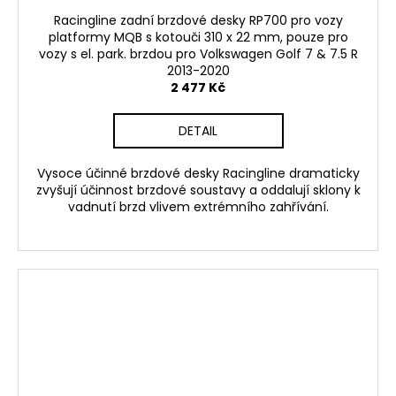
Racingline zadní brzdové desky RP700 pro vozy
platformy MQB s kotouči 310 x 22 mm, pouze pro
vozy s el. park. brzdou pro Volkswagen Golf 7 & 7.5 R
2013-2020
2 477 Kč
DETAIL
Vysoce účinné brzdové desky Racingline dramaticky
zvyšují účinnost brzdové soustavy a oddalují sklony k
vadnutí brzd vlivem extrémního zahřívání.