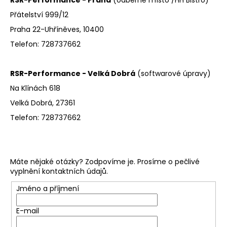
a
Přátelství 999/12
j
Praha 22-Uhříněves, 10400
í
Telefon: 728737662
t
?
RSR-Performance - Velká Dobrá
(softwarové úpravy)
Na Klínách 618
Velká Dobrá, 27361
Telefon: 728737662
HLEDAT
D
Máte nějaké otázky? Zodpovíme je. Prosíme o pečlivé
o
vyplnění kontaktních údajů.
p
Jméno a příjmení
o
r
E-mail
u