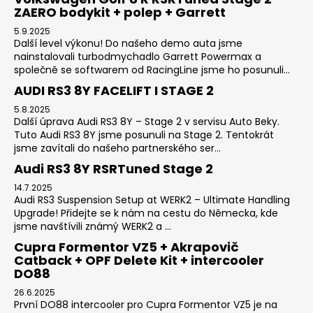
ZAERO bodykit + polep + Garrett
5.9.2025
Další level výkonu! Do našeho demo auta jsme
nainstalovali turbodmychadlo Garrett Powermax a
společně se softwarem od RacingLine jsme ho posunuli...
AUDI RS3 8Y FACELIFT I STAGE 2
5.8.2025
Další úprava Audi RS3 8Y – Stage 2 v servisu Auto Beky.
Tuto Audi RS3 8Y jsme posunuli na Stage 2. Tentokrát
jsme zavítali do našeho partnerského ser...
Audi RS3 8Y RSRTuned Stage 2
14.7.2025
Audi RS3 Suspension Setup at WERK2 – Ultimate Handling
Upgrade! Přidejte se k nám na cestu do Německa, kde
jsme navštívili známý WERK2 a ...
Cupra Formentor VZ5 + Akrapovič
Catback + OPF Delete Kit + intercooler
DO88
26.6.2025
První DO88 intercooler pro Cupra Formentor VZ5 je na