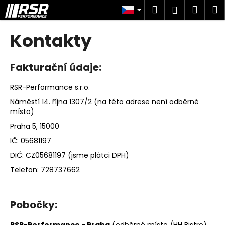
K
Přejít
Hledat
Náku
M
Přihlášen
na
o
obsah
Zpět
Zpět
košík
š
Kontakty
í
C
k
o
Fakturační údaje:
p
RSR-Performance s.r.o.
o
Náměstí 14. října 1307/2 (na této adrese není odběrné
t
místo)
ř
Praha 5, 15000
e
IČ:
05681197
b
DIČ: CZ05681197 (jsme plátci DPH)
u
j
Telefon:
728737662
e
t
Pobočky:
e
n
RSR-Performance - Praha
(odběrné místo /HH Bistro)