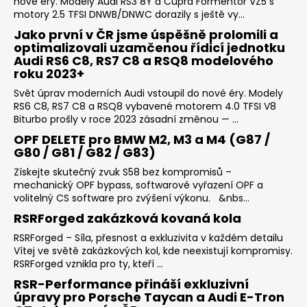
nové éry. Modely Audi RS3 8Y a Cupra Formentor VZ5 s
motory 2.5 TFSI DNWB/DNWC dorazily s ještě vy...
Jako první v ČR jsme úspěšně prolomili a
optimalizovali uzamčenou řídicí jednotku
Audi RS6 C8, RS7 C8 a RSQ8 modelového
roku 2023+
Svět úprav moderních Audi vstoupil do nové éry. Modely
RS6 C8, RS7 C8 a RSQ8 vybavené motorem 4.0 TFSI V8
Biturbo prošly v roce 2023 zásadní změnou — ...
OPF DELETE pro BMW M2, M3 a M4 (G87 /
G80 / G81 / G82 / G83)
Získejte skutečný zvuk S58 bez kompromisů –
mechanický OPF bypass, softwarové vyřazení OPF a
volitelný CS software pro zvýšení výkonu. &nbs...
RSRForged zakázková kovaná kola
RSRForged – Síla, přesnost a exkluzivita v každém detailu
Vítej ve světě zakázkových kol, kde neexistují kompromisy.
RSRForged vznikla pro ty, kteří ...
RSR-Performance přináší exkluzivní
úpravy pro Porsche Taycan a Audi E-Tron