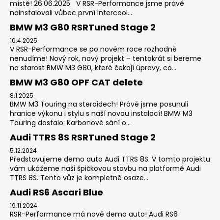
místě! 26.06.2025 V RSR-Performance jsme právě
nainstalovali vůbec první intercool...
BMW M3 G80 RSRTuned Stage 2
10.4.2025
V RSR-Performance se po novém roce rozhodně
nenudíme! Nový rok, nový projekt – tentokrát si bereme
na starost BMW M3 G80, které čekají úpravy, co...
BMW M3 G80 OPF CAT delete
8.1.2025
BMW M3 Touring na steroidech! Právě jsme posunuli
hranice výkonu i stylu s naší novou instalací! BMW M3
Touring dostalo: Karbonové sání o...
Audi TTRS 8S RSRTuned Stage 2
5.12.2024
Představujeme demo auto Audi TTRS 8S. V tomto projektu
vám ukážeme naši špičkovou stavbu na platformě Audi
TTRS 8S. Tento vůz je kompletně osaze...
Audi RS6 Ascari Blue
19.11.2024
RSR-Performance má nové demo auto! Audi RS6