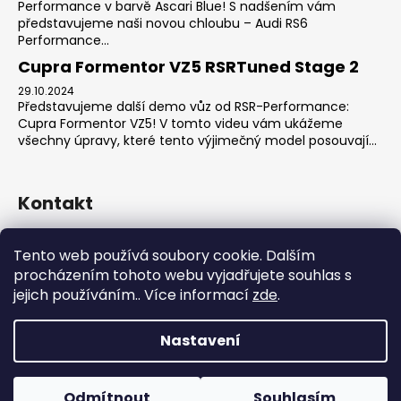
Performance v barvě Ascari Blue! S nadšením vám
představujeme naši novou chloubu – Audi RS6
Performance...
Cupra Formentor VZ5 RSRTuned Stage 2
29.10.2024
Představujeme další demo vůz od RSR-Performance:
Cupra Formentor VZ5! V tomto videu vám ukážeme
všechny úpravy, které tento výjimečný model posouvají...
Kontakt
sales
@
rsr-performance.cz
Tento web používá soubory cookie. Dalším
728737662
procházením tohoto webu vyjadřujete souhlas s
https://www.facebook.com/RSRCzech/
jejich používáním.. Více informací
zde
.
rsrperformance
Nastavení
Vytvořil Shoptet
Copyright 2026
RSR-Performance
. Všechna práva
Odmítnout
Souhlasím
vyhrazena.
Upravit nastavení cookies