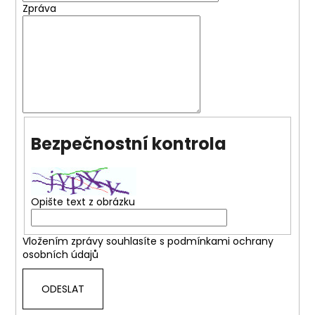
č
Zpráva
u
j
e
m
e
NGK
SPORTOVNÍ
Bezpečnostní kontrola
SVÍČKY
2.0TFSI
2.0TSI
EA113
EA888.1/2
Opište text z obrázku
1
849
Kč
Vložením zprávy souhlasíte s
podmínkami ochrany
osobních údajů
ODESLAT