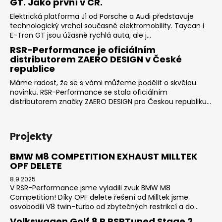
GT. Jako první v ČR.
Elektrická platforma J1 od Porsche a Audi představuje
technologický vrchol současné elektromobility. Taycan i
E-Tron GT jsou úžasně rychlá auta, ale j...
RSR-Performance je oficiálním
distributorem ZAERO DESIGN v České
republice
Máme radost, že se s vámi můžeme podělit o skvělou
novinku. RSR-Performance se stala oficiálním
distributorem značky ZAERO DESIGN pro Českou republiku...
Projekty
BMW M8 COMPETITION EXHAUST MILLTEK
OPF DELETE
8.9.2025
V RSR-Performance jsme vyladili zvuk BMW M8
Competition! Díky OPF delete řešení od Milltek jsme
osvobodili V8 twin-turbo od zbytečných restrikcí a do...
Volkswagen Golf 8 R RSRTuned Stage 2