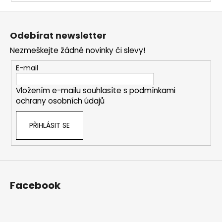
Z
á
Odebírat newsletter
p
Nezmeškejte žádné novinky či slevy!
a
t
E-mail
í
Vložením e-mailu souhlasíte s
podmínkami
ochrany osobních údajů
PŘIHLÁSIT SE
Facebook