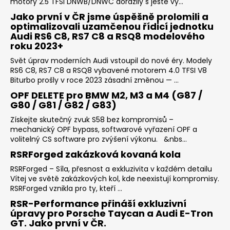
motory 2.5 TFSI DNWB/DNWC dorazily s ještě vy...
Jako první v ČR jsme úspěšně prolomili a
optimalizovali uzamčenou řídicí jednotku
Audi RS6 C8, RS7 C8 a RSQ8 modelového
roku 2023+
Svět úprav moderních Audi vstoupil do nové éry. Modely
RS6 C8, RS7 C8 a RSQ8 vybavené motorem 4.0 TFSI V8
Biturbo prošly v roce 2023 zásadní změnou — ...
OPF DELETE pro BMW M2, M3 a M4 (G87 /
G80 / G81 / G82 / G83)
Získejte skutečný zvuk S58 bez kompromisů –
mechanický OPF bypass, softwarové vyřazení OPF a
volitelný CS software pro zvýšení výkonu. &nbs...
RSRForged zakázková kovaná kola
RSRForged – Síla, přesnost a exkluzivita v každém detailu
Vítej ve světě zakázkových kol, kde neexistují kompromisy.
RSRForged vznikla pro ty, kteří ...
RSR-Performance přináší exkluzivní
úpravy pro Porsche Taycan a Audi E-Tron
GT. Jako první v ČR.