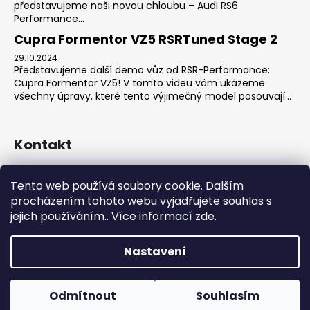
představujeme naši novou chloubu – Audi RS6
Performance...
Cupra Formentor VZ5 RSRTuned Stage 2
29.10.2024
Představujeme další demo vůz od RSR-Performance:
Cupra Formentor VZ5! V tomto videu vám ukážeme
všechny úpravy, které tento výjimečný model posouvají...
Kontakt
sales
@
rsr-performance.cz
Tento web používá soubory cookie. Dalším
728737662
procházením tohoto webu vyjadřujete souhlas s
https://www.facebook.com/RSRCzech/
jejich používáním.. Více informací
zde
.
rsrperformance
Nastavení
Vytvořil Shoptet
Copyright 2026
RSR-Performance
. Všechna práva
Odmítnout
Souhlasím
vyhrazena.
Upravit nastavení cookies