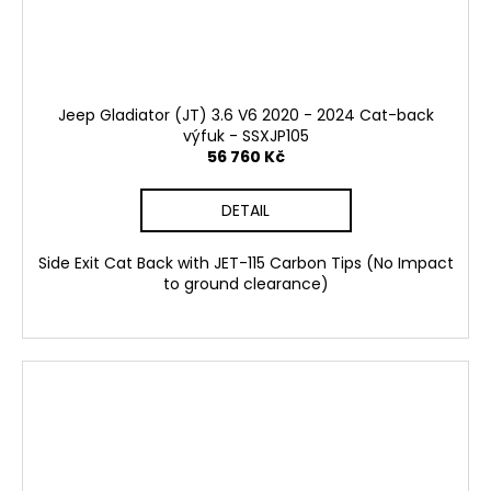
č
u
j
e
m
Jeep Gladiator (JT) 3.6 V6 2020 - 2024 Cat-back
e
výfuk - SSXJP105
56 760 Kč
APR
SPORTOVNÍ
DETAIL
ZAPALOVACÍ
MODUL
2.0TSI
Side Exit Cat Back with JET-115 Carbon Tips (No Impact
2.5TFSI
to ground clearance)
A
DALŠÍ
1
490
Kč