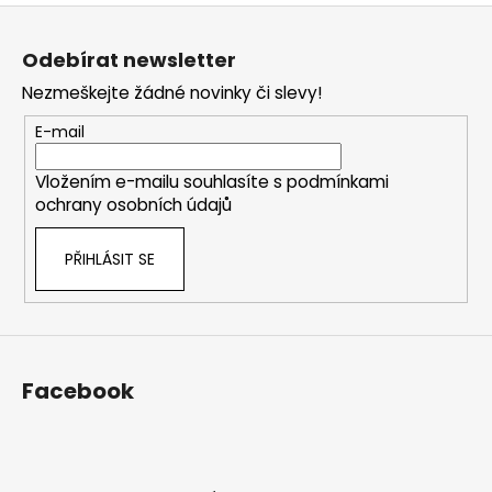
Z
l
á
á
Odebírat newsletter
d
p
a
Nezmeškejte žádné novinky či slevy!
a
c
t
E-mail
í
í
p
Vložením e-mailu souhlasíte s
podmínkami
r
ochrany osobních údajů
v
k
PŘIHLÁSIT SE
y
v
ý
p
i
s
Facebook
u