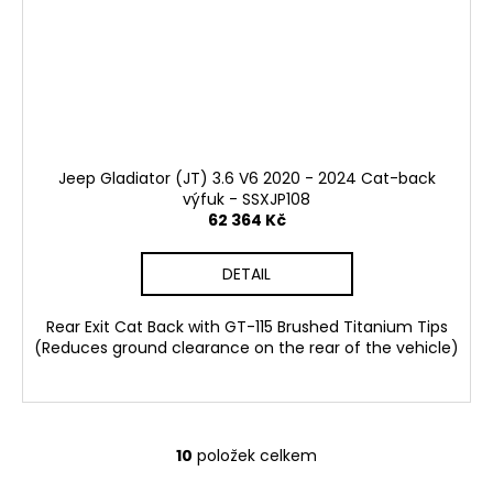
Jeep Gladiator (JT) 3.6 V6 2020 - 2024 Cat-back
výfuk - SSXJP108
62 364 Kč
DETAIL
Rear Exit Cat Back with GT-115 Brushed Titanium Tips
(Reduces ground clearance on the rear of the vehicle)
10
položek celkem
O
v