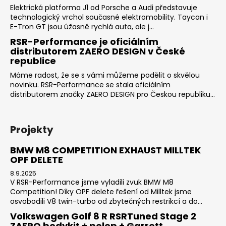
Elektrická platforma J1 od Porsche a Audi představuje
technologický vrchol současné elektromobility. Taycan i
E-Tron GT jsou úžasně rychlá auta, ale j...
RSR-Performance je oficiálním
distributorem ZAERO DESIGN v České
republice
Máme radost, že se s vámi můžeme podělit o skvělou
novinku. RSR-Performance se stala oficiálním
distributorem značky ZAERO DESIGN pro Českou republiku...
Projekty
BMW M8 COMPETITION EXHAUST MILLTEK
OPF DELETE
8.9.2025
V RSR-Performance jsme vyladili zvuk BMW M8
Competition! Díky OPF delete řešení od Milltek jsme
osvobodili V8 twin-turbo od zbytečných restrikcí a do...
Volkswagen Golf 8 R RSRTuned Stage 2
ZAERO bodykit + polep + Garrett