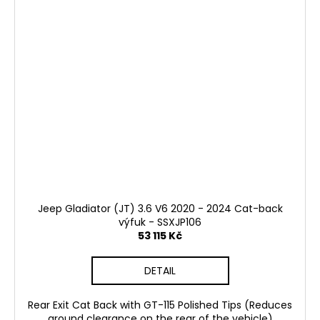
Jeep Gladiator (JT) 3.6 V6 2020 - 2024 Cat-back
výfuk - SSXJP106
53 115 Kč
DETAIL
Rear Exit Cat Back with GT-115 Polished Tips (Reduces
ground clearance on the rear of the vehicle)