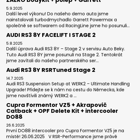
5.9.2025
Další level výkonu! Do našeho demo auta jsme
nainstalovali turbodmychadlo Garrett Powermax a
společně se softwarem od RacingLine jsme ho posunuli...
AUDI RS3 8Y FACELIFT I STAGE 2
5.8.2025
Další úprava Audi RS3 8Y – Stage 2 v servisu Auto Beky.
Tuto Audi RS3 8Y jsme posunuli na Stage 2. Tentokrát
jsme zavítali do našeho partnerského ser...
Audi RS3 8Y RSRTuned Stage 2
14.7.2025
Audi RS3 Suspension Setup at WERK2 – Ultimate Handling
Upgrade! Přidejte se k nám na cestu do Německa, kde
jsme navštívili známý WERK2 a ...
Cupra Formentor VZ5 + Akrapovič
Catback + OPF Delete Kit + intercooler
DO88
26.6.2025
První DO88 intercooler pro Cupra Formentor VZ5 je na
místě! 26.06.2025 V RSR-Performance jsme právě