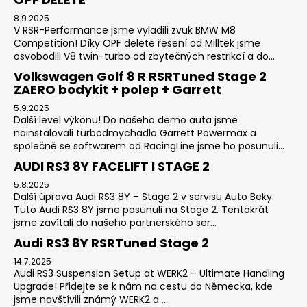
8.9.2025
V RSR-Performance jsme vyladili zvuk BMW M8
Competition! Díky OPF delete řešení od Milltek jsme
osvobodili V8 twin-turbo od zbytečných restrikcí a do...
Volkswagen Golf 8 R RSRTuned Stage 2
ZAERO bodykit + polep + Garrett
5.9.2025
Další level výkonu! Do našeho demo auta jsme
nainstalovali turbodmychadlo Garrett Powermax a
společně se softwarem od RacingLine jsme ho posunuli...
AUDI RS3 8Y FACELIFT I STAGE 2
5.8.2025
Další úprava Audi RS3 8Y – Stage 2 v servisu Auto Beky.
Tuto Audi RS3 8Y jsme posunuli na Stage 2. Tentokrát
jsme zavítali do našeho partnerského ser...
Audi RS3 8Y RSRTuned Stage 2
14.7.2025
Audi RS3 Suspension Setup at WERK2 – Ultimate Handling
Upgrade! Přidejte se k nám na cestu do Německa, kde
jsme navštívili známý WERK2 a ...