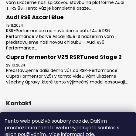
vám ukážeme naši špičkovou stavbu na platformě Audi
TTRS 8S. Tento vůz je kompletně osaze...
Audi RS6 Ascari Blue
19.11.2024
RSR-Performance má nové demo auto! Audi RS6
Performance v barvě Ascari Blue! S nadšením vám
představujeme naši novou chloubu – Audi RS6
Performance...
Cupra Formentor VZ5 RSRTuned Stage 2
29.10.2024
Představujeme další demo vůz od RSR-Performance:
Cupra Formentor VZ5! V tomto videu vám ukážeme
všechny úpravy, které tento výjimečný model posouvají...
Kontakt
sales
@
rsr-performance.cz
Tento web používá soubory cookie. Dalším
728737662
procházením tohoto webu vyjadřujete souhlas s
https://www.facebook.com/RSRCzech/
jejich používáním.. Více informací
zde
.