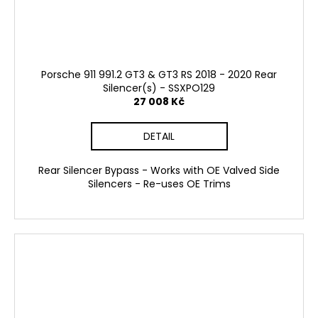
č
u
j
e
m
Porsche 911 991.2 GT3 & GT3 RS 2018 - 2020 Rear
e
Silencer(s) - SSXPO129
27 008 Kč
REVO
LOGO
DETAIL
SAMOLEPKA
205
Rear Silencer Bypass - Works with OE Valved Side
Kč
Silencers - Re-uses OE Trims