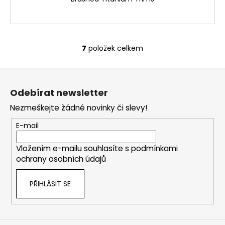
7
položek celkem
O
v
Z
l
á
á
Odebírat newsletter
d
p
a
Nezmeškejte žádné novinky či slevy!
a
c
t
E-mail
í
í
p
Vložením e-mailu souhlasíte s
podmínkami
r
ochrany osobních údajů
v
k
PŘIHLÁSIT SE
y
v
ý
p