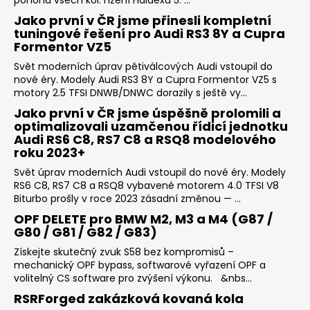
Jako první v ČR jsme přinesli kompletní
tuningové řešení pro Audi RS3 8Y a Cupra
Formentor VZ5
Svět moderních úprav pětiválcových Audi vstoupil do
nové éry. Modely Audi RS3 8Y a Cupra Formentor VZ5 s
motory 2.5 TFSI DNWB/DNWC dorazily s ještě vy...
Jako první v ČR jsme úspěšně prolomili a
optimalizovali uzamčenou řídicí jednotku
Audi RS6 C8, RS7 C8 a RSQ8 modelového
roku 2023+
Svět úprav moderních Audi vstoupil do nové éry. Modely
RS6 C8, RS7 C8 a RSQ8 vybavené motorem 4.0 TFSI V8
Biturbo prošly v roce 2023 zásadní změnou — ...
OPF DELETE pro BMW M2, M3 a M4 (G87 /
G80 / G81 / G82 / G83)
Získejte skutečný zvuk S58 bez kompromisů –
mechanický OPF bypass, softwarové vyřazení OPF a
volitelný CS software pro zvýšení výkonu. &nbs...
RSRForged zakázková kovaná kola