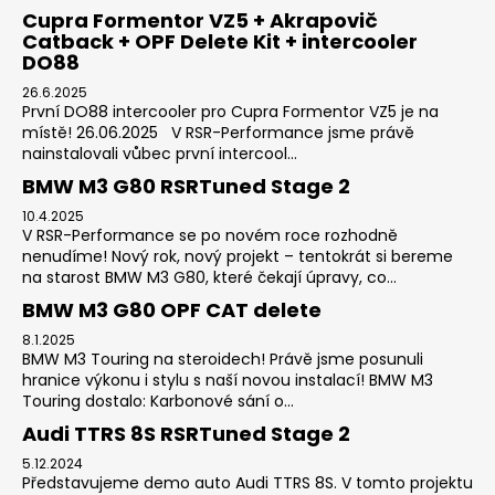
Cupra Formentor VZ5 + Akrapovič
Catback + OPF Delete Kit + intercooler
DO88
26.6.2025
První DO88 intercooler pro Cupra Formentor VZ5 je na
místě! 26.06.2025 V RSR-Performance jsme právě
nainstalovali vůbec první intercool...
BMW M3 G80 RSRTuned Stage 2
10.4.2025
V RSR-Performance se po novém roce rozhodně
nenudíme! Nový rok, nový projekt – tentokrát si bereme
na starost BMW M3 G80, které čekají úpravy, co...
BMW M3 G80 OPF CAT delete
8.1.2025
BMW M3 Touring na steroidech! Právě jsme posunuli
hranice výkonu i stylu s naší novou instalací! BMW M3
Touring dostalo: Karbonové sání o...
Audi TTRS 8S RSRTuned Stage 2
5.12.2024
Představujeme demo auto Audi TTRS 8S. V tomto projektu