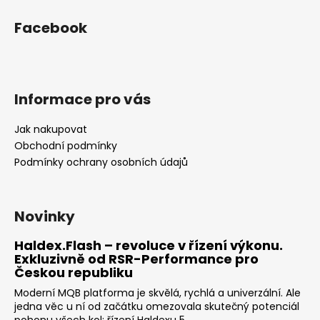
i
s
Facebook
u
Informace pro vás
Jak nakupovat
Obchodní podmínky
Podmínky ochrany osobních údajů
Novinky
Haldex.Flash – revoluce v řízení výkonu.
Exkluzivně od RSR-Performance pro
Českou republiku
Moderní MQB platforma je skvělá, rychlá a univerzální. Ale
jedna věc u ní od začátku omezovala skutečný potenciál
pohonu všech kol: řízení Haldexu 5. ...