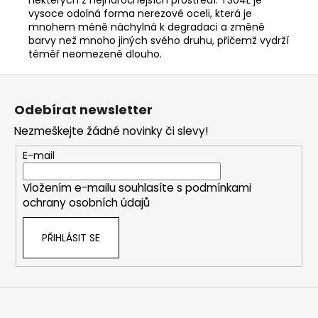
vysoce odolná forma nerezové oceli, která je
mnohem méně náchylná k degradaci a změně
barvy než mnoho jiných svého druhu, přičemž vydrží
téměř neomezeně dlouho.
Z
á
Odebírat newsletter
p
Nezmeškejte žádné novinky či slevy!
a
t
E-mail
í
Vložením e-mailu souhlasíte s
podmínkami
ochrany osobních údajů
PŘIHLÁSIT SE