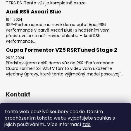
TTRS 8S. Tento vůz je kompletně osaze...
Audi RS6 Ascari Blue
19.11.2024
RSR-Performance má nové demo auto! Audi RS6
Performance v barvě Ascari Blue! S nadšením vám
představujeme naši novou chloubu – Audi RS6
Performance...
Cupra Formentor VZ5 RSRTuned Stage 2
29.10.2024
Představujeme další demo vůz od RSR-Performance:
Cupra Formentor VZ5! V tomto videu vám ukážeme
všechny úpravy, které tento výjimečný model posouvají...
Kontakt
sales
@
rsr-performance.cz
Tento web používá soubory cookie. Dalším
728737662
procházením tohoto webu vyjadřujete souhlas s
https://www.facebook.com/RSRCzech/
jejich používáním.. Více informací
zde
.
rsrperformance