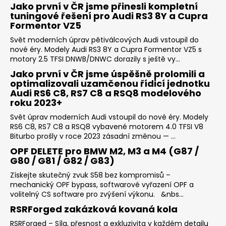
Jako první v ČR jsme přinesli kompletní
tuningové řešení pro Audi RS3 8Y a Cupra
Formentor VZ5
Svět moderních úprav pětiválcových Audi vstoupil do
nové éry. Modely Audi RS3 8Y a Cupra Formentor VZ5 s
motory 2.5 TFSI DNWB/DNWC dorazily s ještě vy...
Jako první v ČR jsme úspěšně prolomili a
optimalizovali uzamčenou řídicí jednotku
Audi RS6 C8, RS7 C8 a RSQ8 modelového
roku 2023+
Svět úprav moderních Audi vstoupil do nové éry. Modely
RS6 C8, RS7 C8 a RSQ8 vybavené motorem 4.0 TFSI V8
Biturbo prošly v roce 2023 zásadní změnou — ...
OPF DELETE pro BMW M2, M3 a M4 (G87 /
G80 / G81 / G82 / G83)
Získejte skutečný zvuk S58 bez kompromisů –
mechanický OPF bypass, softwarové vyřazení OPF a
volitelný CS software pro zvýšení výkonu. &nbs...
RSRForged zakázková kovaná kola
RSRForged – Síla, přesnost a exkluzivita v každém detailu