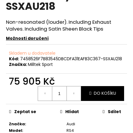
č
SSXAU218
u
j
e
Non-resonated (louder). Including Exhaust
m
Valves. Including Satin Sheen Black Tips
e
Možnosti doručení
VIS
Skladem u dodavatele
MOTORSPORT
Kód:
7458526F7B83545DBCDFA31EAFB3C367-SSXAU218
KIT
Značka:
Milltek Sport
PRO
VYŘAZENÍ
VYVAŽOVACÍCH
75 905 Kč
HŘÍDELÍ
2.0TFSI
Měrná
EA113
DO KOŠÍKU
cena:
5
290
Kč
Zeptat se
Hlídat
Sdílet
Původně:
5
Značka
:
Audi
690
Kč
Model
:
RS4