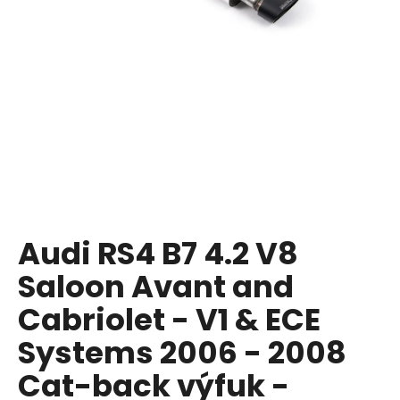
a
j
í
t
?
HLEDAT
Audi RS4 B7 4.2 V8
Saloon Avant and
D
o
Cabriolet - V1 & ECE
p
Systems 2006 - 2008
o
r
Cat-back výfuk -
u