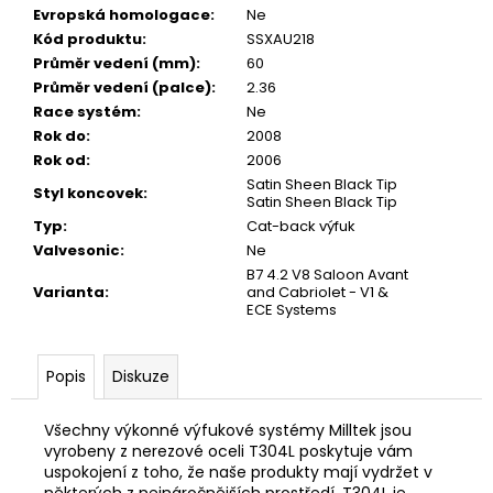
Evropská homologace
:
Ne
Kód produktu
:
SSXAU218
Průměr vedení (mm)
:
60
Průměr vedení (palce)
:
2.36
Race systém
:
Ne
Rok do
:
2008
Rok od
:
2006
Satin Sheen Black Tip
Styl koncovek
:
Satin Sheen Black Tip
Typ
:
Cat-back výfuk
Valvesonic
:
Ne
B7 4.2 V8 Saloon Avant
Varianta
:
and Cabriolet - V1 &
ECE Systems
Popis
Diskuze
Všechny výkonné výfukové systémy Milltek jsou
vyrobeny z nerezové oceli T304L poskytuje vám
uspokojení z toho, že naše produkty mají vydržet v
některých z nejnáročnějších prostředí. T304L je