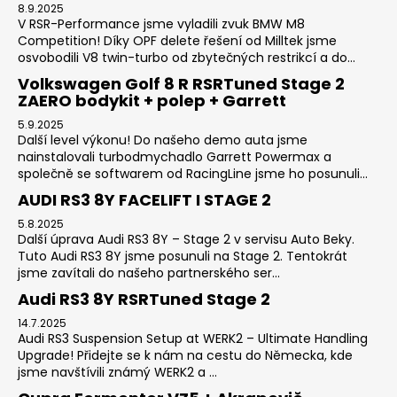
8.9.2025
V RSR-Performance jsme vyladili zvuk BMW M8
Competition! Díky OPF delete řešení od Milltek jsme
osvobodili V8 twin-turbo od zbytečných restrikcí a do...
Volkswagen Golf 8 R RSRTuned Stage 2
ZAERO bodykit + polep + Garrett
5.9.2025
Další level výkonu! Do našeho demo auta jsme
nainstalovali turbodmychadlo Garrett Powermax a
společně se softwarem od RacingLine jsme ho posunuli...
AUDI RS3 8Y FACELIFT I STAGE 2
5.8.2025
Další úprava Audi RS3 8Y – Stage 2 v servisu Auto Beky.
Tuto Audi RS3 8Y jsme posunuli na Stage 2. Tentokrát
jsme zavítali do našeho partnerského ser...
Audi RS3 8Y RSRTuned Stage 2
14.7.2025
Audi RS3 Suspension Setup at WERK2 – Ultimate Handling
Upgrade! Přidejte se k nám na cestu do Německa, kde
jsme navštívili známý WERK2 a ...