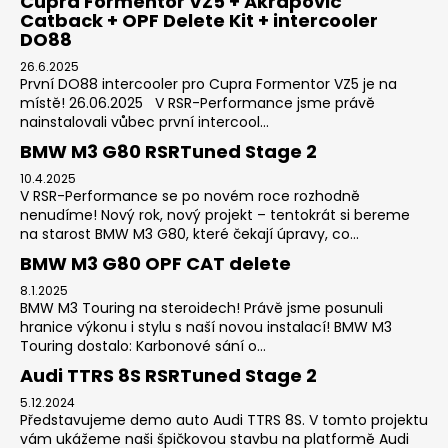
Cupra Formentor VZ5 + Akrapovič
Catback + OPF Delete Kit + intercooler
DO88
26.6.2025
První DO88 intercooler pro Cupra Formentor VZ5 je na
místě! 26.06.2025 V RSR-Performance jsme právě
nainstalovali vůbec první intercool...
BMW M3 G80 RSRTuned Stage 2
10.4.2025
V RSR-Performance se po novém roce rozhodně
nenudíme! Nový rok, nový projekt – tentokrát si bereme
na starost BMW M3 G80, které čekají úpravy, co...
BMW M3 G80 OPF CAT delete
8.1.2025
BMW M3 Touring na steroidech! Právě jsme posunuli
hranice výkonu i stylu s naší novou instalací! BMW M3
Touring dostalo: Karbonové sání o...
Audi TTRS 8S RSRTuned Stage 2
5.12.2024
Představujeme demo auto Audi TTRS 8S. V tomto projektu
vám ukážeme naši špičkovou stavbu na platformě Audi