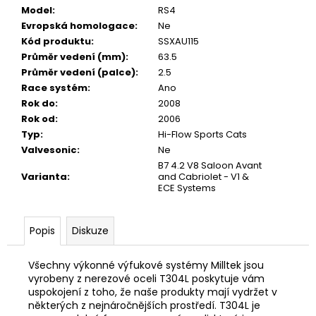
Model
:
RS4
Evropská homologace
:
Ne
Kód produktu
:
SSXAU115
Průměr vedení (mm)
:
63.5
Průměr vedení (palce)
:
2.5
Race systém
:
Ano
Rok do
:
2008
Rok od
:
2006
Typ
:
Hi-Flow Sports Cats
Valvesonic
:
Ne
B7 4.2 V8 Saloon Avant
Varianta
:
and Cabriolet - V1 &
ECE Systems
Popis
Diskuze
Všechny výkonné výfukové systémy Milltek jsou
vyrobeny z nerezové oceli T304L poskytuje vám
uspokojení z toho, že naše produkty mají vydržet v
některých z nejnáročnějších prostředí. T304L je