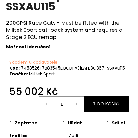
č
SSXAU115
u
j
e
200CPSI Race Cats - Must be fitted with the
m
Milltek Sport cat-back system and requires a
e
Stage 2 ECU remap
Možnosti doručení
NGK
ČERVENÝ
Skladem u dodavatele
ZAPALOVACÍ
Kód:
7458526F7B83545DBCDFA31EAFB3C367-SSXAU115
MODUL
2.0TFSI
Značka:
Milltek Sport
2.0TSI
EA113
55 002 Kč
EA888.1/2
2.5TFSI
Měrná
849
DO KOŠÍKU
cena:
Kč
Zeptat se
Hlídat
Sdílet
Značka
:
Audi