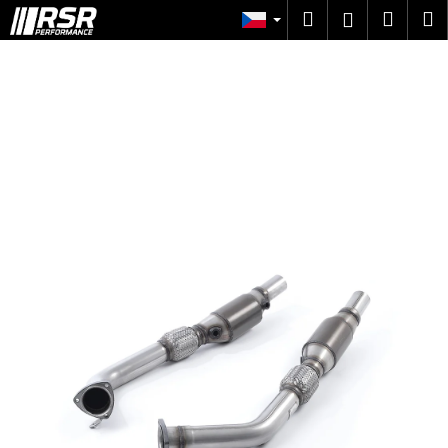
K
Přejít
Hledat
Náku
M
Přihlášen
na
o
obsah
Zpět
Zpět
košík
š
í
C
k
o
p
o
t
ř
e
b
u
j
e
t
e
n