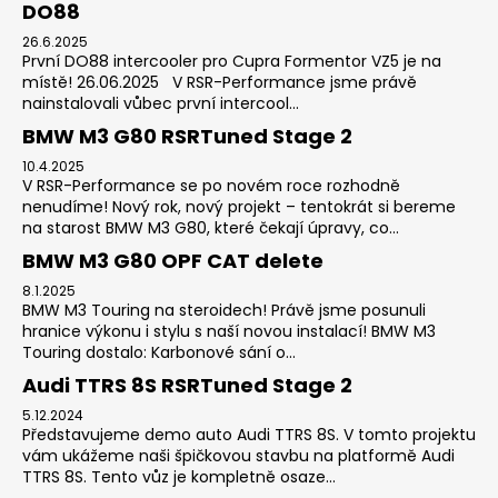
DO88
26.6.2025
První DO88 intercooler pro Cupra Formentor VZ5 je na
místě! 26.06.2025 V RSR-Performance jsme právě
nainstalovali vůbec první intercool...
BMW M3 G80 RSRTuned Stage 2
10.4.2025
V RSR-Performance se po novém roce rozhodně
nenudíme! Nový rok, nový projekt – tentokrát si bereme
na starost BMW M3 G80, které čekají úpravy, co...
BMW M3 G80 OPF CAT delete
8.1.2025
BMW M3 Touring na steroidech! Právě jsme posunuli
hranice výkonu i stylu s naší novou instalací! BMW M3
Touring dostalo: Karbonové sání o...
Audi TTRS 8S RSRTuned Stage 2
5.12.2024
Představujeme demo auto Audi TTRS 8S. V tomto projektu
vám ukážeme naši špičkovou stavbu na platformě Audi
TTRS 8S. Tento vůz je kompletně osaze...