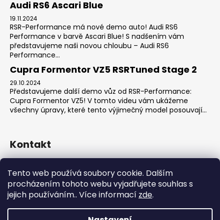
Audi RS6 Ascari Blue
19.11.2024
RSR-Performance má nové demo auto! Audi RS6
Performance v barvě Ascari Blue! S nadšením vám
představujeme naši novou chloubu – Audi RS6
Performance...
Cupra Formentor VZ5 RSRTuned Stage 2
29.10.2024
Představujeme další demo vůz od RSR-Performance:
Cupra Formentor VZ5! V tomto videu vám ukážeme
všechny úpravy, které tento výjimečný model posouvají...
Kontakt
sales
@
rsr-performance.cz
Tento web používá soubory cookie. Dalším
728737662
procházením tohoto webu vyjadřujete souhlas s
https://www.facebook.com/RSRCzech/
jejich používáním.. Více informací
zde
.
rsrperformance
Nastavení