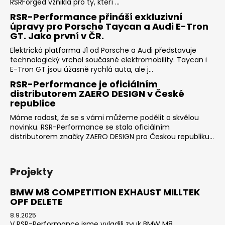
RSRForged vznikla pro ty, kteří ...
RSR-Performance přináší exkluzivní
úpravy pro Porsche Taycan a Audi E-Tron
GT. Jako první v ČR.
Elektrická platforma J1 od Porsche a Audi představuje
technologický vrchol současné elektromobility. Taycan i
E-Tron GT jsou úžasně rychlá auta, ale j...
RSR-Performance je oficiálním
distributorem ZAERO DESIGN v České
republice
Máme radost, že se s vámi můžeme podělit o skvělou
novinku. RSR-Performance se stala oficiálním
distributorem značky ZAERO DESIGN pro Českou republiku...
Projekty
BMW M8 COMPETITION EXHAUST MILLTEK
OPF DELETE
8.9.2025
V RSR-Performance jsme vyladili zvuk BMW M8