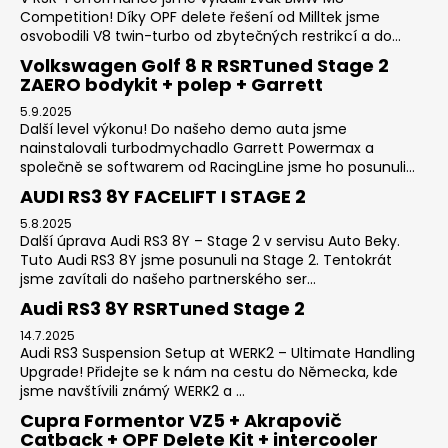
Competition! Díky OPF delete řešení od Milltek jsme
osvobodili V8 twin-turbo od zbytečných restrikcí a do...
Volkswagen Golf 8 R RSRTuned Stage 2
ZAERO bodykit + polep + Garrett
5.9.2025
Další level výkonu! Do našeho demo auta jsme
nainstalovali turbodmychadlo Garrett Powermax a
společně se softwarem od RacingLine jsme ho posunuli...
AUDI RS3 8Y FACELIFT I STAGE 2
5.8.2025
Další úprava Audi RS3 8Y – Stage 2 v servisu Auto Beky.
Tuto Audi RS3 8Y jsme posunuli na Stage 2. Tentokrát
jsme zavítali do našeho partnerského ser...
Audi RS3 8Y RSRTuned Stage 2
14.7.2025
Audi RS3 Suspension Setup at WERK2 – Ultimate Handling
Upgrade! Přidejte se k nám na cestu do Německa, kde
jsme navštívili známý WERK2 a ...
Cupra Formentor VZ5 + Akrapovič
Catback + OPF Delete Kit + intercooler