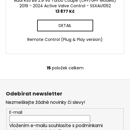
Audi RS5 B9 2.9 V6 Turbo Coupe (OPF/GPF Models)
2019 - 2024 Active Valve Control - SSXAU1052
13 877 Kč
DETAIL
Remote Control (Plug & Play version)
15
položek celkem
O
v
Z
l
á
á
Odebírat newsletter
d
p
a
Nezmeškejte žádné novinky či slevy!
a
c
t
E-mail
í
í
p
Vložením e-mailu souhlasíte s
podmínkami
r