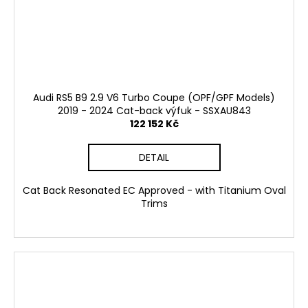
č
u
j
e
m
e
Audi RS5 B9 2.9 V6 Turbo Coupe (OPF/GPF Models)
2019 - 2024 Cat-back výfuk - SSXAU843
RSR-
122 152 Kč
PERFORMANCE
DÁRKOVÝ
POUKAZ
DETAIL
VOUCHER
ON-
LINE
Cat Back Resonated EC Approved - with Titanium Oval
Trims
100
Kč