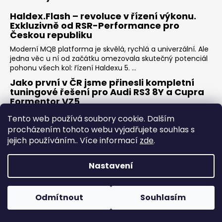
Haldex.Flash – revoluce v řízení výkonu.
Exkluzivně od RSR-Performance pro
Českou republiku
Moderní MQB platforma je skvělá, rychlá a univerzální. Ale
jedna věc u ní od začátku omezovala skutečný potenciál
pohonu všech kol: řízení Haldexu 5. ...
Jako první v ČR jsme přinesli kompletní
tuningové řešení pro Audi RS3 8Y a Cupra
Formentor VZ5
Svět moderních úprav pětiválcových Audi vstoupil do
Tento web používá soubory cookie. Dalším
nové éry. Modely Audi RS3 8Y a Cupra Formentor VZ5 s
procházením tohoto webu vyjadřujete souhlas s
motory 2.5 TFSI DNWB/DNWC dorazily s ještě vy...
jejich používáním.. Více informací
zde
.
Jako první v ČR jsme úspěšně prolomili a
optimalizovali uzamčenou řídicí jednotku
Nastavení
Audi RS6 C8, RS7 C8 a RSQ8 modelového
roku 2023+
Svět úprav moderních Audi vstoupil do nové éry. Modely
Odmítnout
Souhlasím
RS6 C8, RS7 C8 a RSQ8 vybavené motorem 4.0 TFSI V8
Biturbo prošly v roce 2023 zásadní změnou — ...