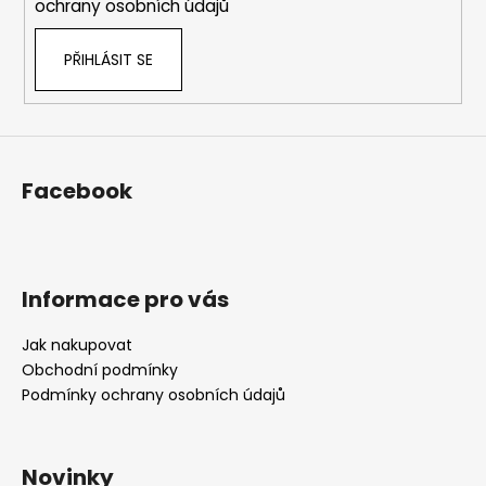
ochrany osobních údajů
v
k
PŘIHLÁSIT SE
y
v
ý
p
i
s
Facebook
u
Informace pro vás
Jak nakupovat
Obchodní podmínky
Podmínky ochrany osobních údajů
Novinky