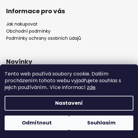
Informace pro vás
Jak nakupovat
Obchodní podmínky
Podmínky ochrany osobních údajů
Novinky
Haldex.Flash – revoluce v řízení výkonu.
Tento web používá soubory cookie. Dalším
Exkluzivně od RSR-Performance pro
procházením tohoto webu vyjadřujete souhlas s
Českou republiku
jejich používáním.. Více informací
zde
.
Moderní MQB platforma je skvělá, rychlá a univerzální. Ale
jedna věc u ní od začátku omezovala skutečný potenciál
Nastavení
pohonu všech kol: řízení Haldexu 5. ...
Jako první v ČR jsme přinesli kompletní
tuningové řešení pro Audi RS3 8Y a Cupra
Odmítnout
Souhlasím
Formentor VZ5
Svět moderních úprav pětiválcových Audi vstoupil do