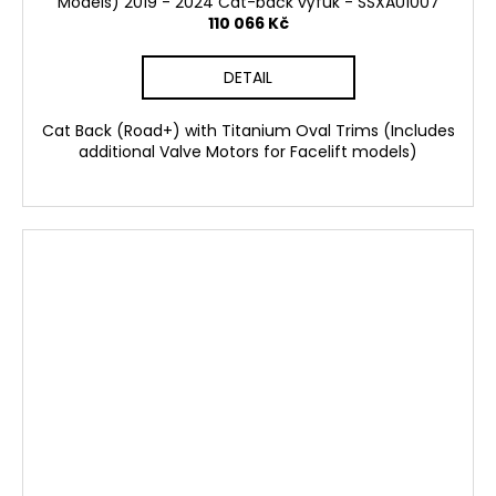
Models) 2019 - 2024 Cat-back výfuk - SSXAU1007
110 066 Kč
DETAIL
Cat Back (Road+) with Titanium Oval Trims (Includes
additional Valve Motors for Facelift models)