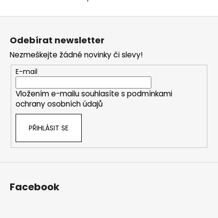
O
v
Z
l
á
á
Odebírat newsletter
d
p
a
Nezmeškejte žádné novinky či slevy!
a
c
t
E-mail
í
í
p
Vložením e-mailu souhlasíte s
podmínkami
r
ochrany osobních údajů
v
k
PŘIHLÁSIT SE
y
v
ý
p
i
s
Facebook
u