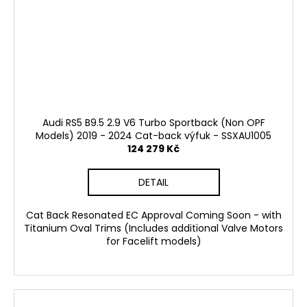
č
u
j
e
m
e
REVO
Audi RS5 B9.5 2.9 V6 Turbo Sportback (Non OPF
LOGO
Models) 2019 - 2024 Cat-back výfuk - SSXAU1005
SAMOLEPKA
124 279 Kč
205
Kč
DETAIL
Cat Back Resonated EC Approval Coming Soon - with
Titanium Oval Trims (Includes additional Valve Motors
for Facelift models)