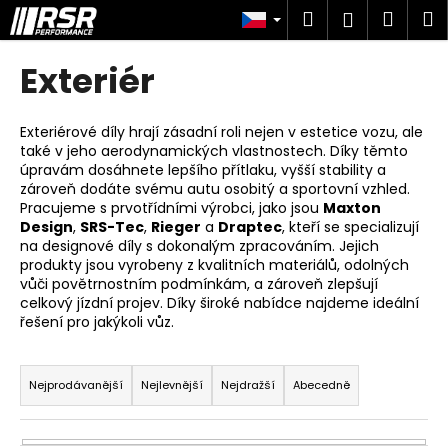
K
Přejít
Hledat
Náku
M
Přihlášen
na
o
obsah
Zpět
Zpět
košík
š
Exteriér
í
C
k
o
Exteriérové díly hrají zásadní roli nejen v estetice vozu, ale
také v jeho aerodynamických vlastnostech. Díky těmto
p
úpravám dosáhnete lepšího přítlaku, vyšší stability a
o
zároveň dodáte svému autu osobitý a sportovní vzhled.
t
Pracujeme s prvotřídními výrobci, jako jsou
Maxton
Design
,
SRS-Tec
,
Rieger
a
Draptec
, kteří se specializují
ř
na designové díly s dokonalým zpracováním. Jejich
e
produkty jsou vyrobeny z kvalitních materiálů, odolných
vůči povětrnostním podmínkám, a zároveň zlepšují
b
celkový jízdní projev. Díky široké nabídce najdeme ideální
u
řešení pro jakýkoli vůz.
j
Ř
e
a
Nejprodávanější
Nejlevnější
Nejdražší
Abecedně
t
z
e
e
n