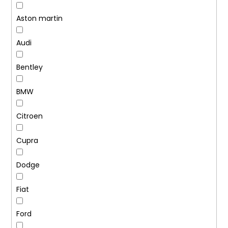
č
u
Aston martin
j
e
Audi
m
e
Bentley
NGK
BMW
SPORTOVNÍ
SVÍČKY
2.0TFSI
Citroen
2.0TSI
EA113
EA888.1/2
Cupra
1
849
Dodge
Kč
Fiat
Ford