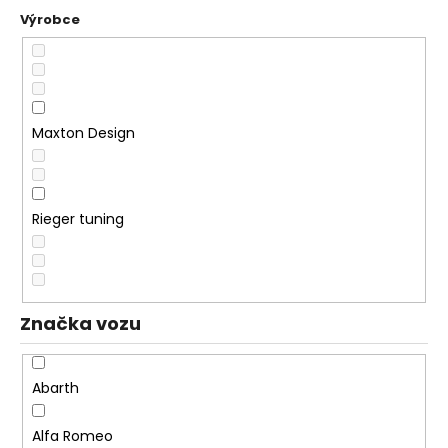
n
a
í
j
p
í
r
t
o
?
Maxton Design
d
u
k
Rieger tuning
t
HLEDAT
ů
D
Značka vozu
o
p
o
Abarth
r
u
Alfa Romeo