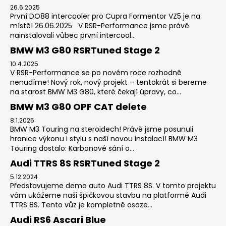
26.6.2025
První DO88 intercooler pro Cupra Formentor VZ5 je na
místě! 26.06.2025 V RSR-Performance jsme právě
nainstalovali vůbec první intercool...
BMW M3 G80 RSRTuned Stage 2
10.4.2025
V RSR-Performance se po novém roce rozhodně
nenudíme! Nový rok, nový projekt – tentokrát si bereme
na starost BMW M3 G80, které čekají úpravy, co...
BMW M3 G80 OPF CAT delete
8.1.2025
BMW M3 Touring na steroidech! Právě jsme posunuli
hranice výkonu i stylu s naší novou instalací! BMW M3
Touring dostalo: Karbonové sání o...
Audi TTRS 8S RSRTuned Stage 2
5.12.2024
Představujeme demo auto Audi TTRS 8S. V tomto projektu
vám ukážeme naši špičkovou stavbu na platformě Audi
TTRS 8S. Tento vůz je kompletně osaze...
Audi RS6 Ascari Blue