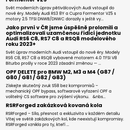
Svět moderních úprav pětiválcových Audi vstoupil do
nové éry. Modely Audi RS3 8Y a Cupra Formentor VZ5 s
motory 2.5 TFSI DNWB/DNWC dorazily s ještě vy...
Jako první v ČR jsme úspěšně prolomili a
optimalizovali uzamčenou řídicí jednotku
Audi RS6 C8, RS7 C8 a RSQ8 modelového
roku 2023+
Svět úprav moderních Audi vstoupil do nové éry. Modely
RS6 C8, RS7 C8 a RSQ8 vybavené motorem 4.0 TFSI V8
Biturbo prošly v roce 2023 zásadní změnou — ...
OPF DELETE pro BMW M2, M3 a M4 (G87 /
G80 / G81 / G82 / G83)
Získejte skutečný zvuk S58 bez kompromisů –
mechanický OPF bypass, softwarové vyřazení OPF a
volitelný CS software pro zvýšení výkonu. &nbs...
RSRForged zakázková kovaná kola
RSRForged – Síla, přesnost a exkluzivita v každém detailu
Vítej ve světě zakázkových kol, kde neexistují kompromisy.
RSRForged vznikla pro ty, kteří ...