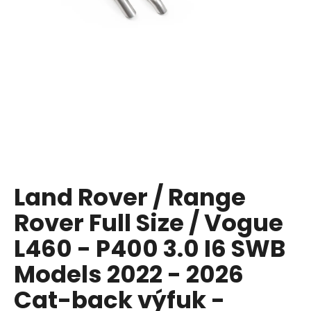
a
j
í
t
?
HLEDAT
Land Rover / Range
Rover Full Size / Vogue
D
o
L460 - P400 3.0 I6 SWB
p
Models 2022 - 2026
o
r
Cat-back výfuk -
u