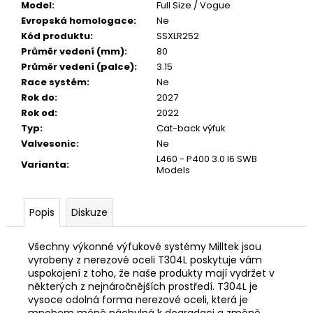
Model
:
Full Size / Vogue
1
Evropská homologace
:
Ne
040
Kód produktu
:
SSXLR252
Kč
Průměr vedení (mm)
:
80
Průměr vedení (palce)
:
3.15
Race systém
:
Ne
Rok do
:
2027
Rok od
:
2022
Typ
:
Cat-back výfuk
Valvesonic
:
Ne
L460 - P400 3.0 I6 SWB
Varianta
:
Models
Popis
Diskuze
Všechny výkonné výfukové systémy Milltek jsou
vyrobeny z nerezové oceli T304L poskytuje vám
uspokojení z toho, že naše produkty mají vydržet v
některých z nejnáročnějších prostředí. T304L je
vysoce odolná forma nerezové oceli, která je
mnohem méně náchylná k degradaci a změně