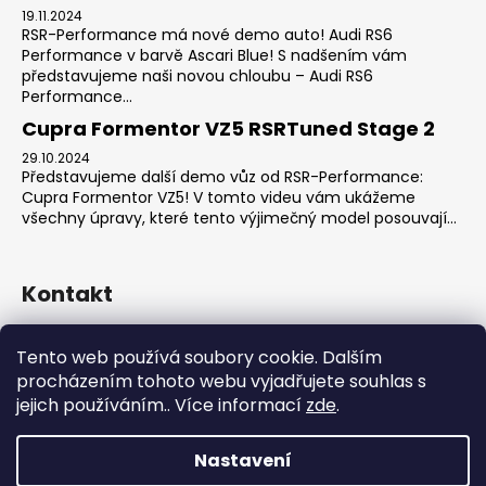
19.11.2024
RSR-Performance má nové demo auto! Audi RS6
Performance v barvě Ascari Blue! S nadšením vám
představujeme naši novou chloubu – Audi RS6
Performance...
Cupra Formentor VZ5 RSRTuned Stage 2
29.10.2024
Představujeme další demo vůz od RSR-Performance:
Cupra Formentor VZ5! V tomto videu vám ukážeme
všechny úpravy, které tento výjimečný model posouvají...
Kontakt
sales
@
rsr-performance.cz
Tento web používá soubory cookie. Dalším
728737662
procházením tohoto webu vyjadřujete souhlas s
https://www.facebook.com/RSRCzech/
jejich používáním.. Více informací
zde
.
rsrperformance
Nastavení
Vytvořil Shoptet