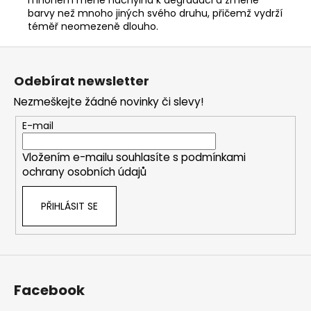
barvy než mnoho jiných svého druhu, přičemž vydrží
téměř neomezeně dlouho.
Z
á
Odebírat newsletter
p
Nezmeškejte žádné novinky či slevy!
a
t
E-mail
í
Vložením e-mailu souhlasíte s
podmínkami
ochrany osobních údajů
PŘIHLÁSIT SE
Facebook