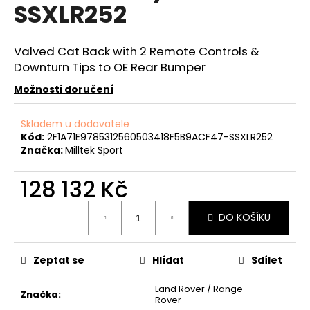
č
SSXLR252
u
j
e
Valved Cat Back with 2 Remote Controls &
m
Downturn Tips to OE Rear Bumper
e
Možnosti doručení
APR
Skladem u dodavatele
IRIDIUM
Kód:
2F1A71E9785312560503418F5B9ACF47-SSXLR252
PRO
Značka:
Milltek Sport
SPORTOVNÍ
ZAPALOVACÍ
SVÍČKA
128 132 Kč
1,8
TSI
Měrná
2,0
DO KOŠÍKU
cena:
TSI
2,5
TFSI
4,0
Zeptat se
Hlídat
Sdílet
TSI
MQB
Land Rover / Range
+
Značka
:
Rover
EVO