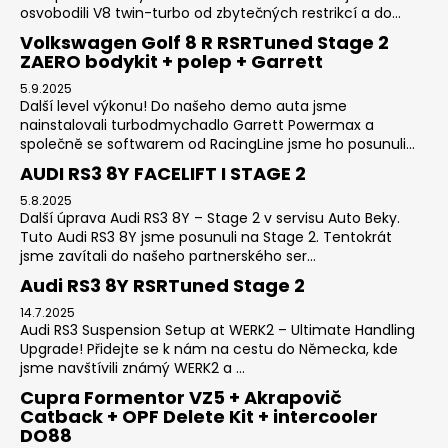
osvobodili V8 twin-turbo od zbytečných restrikcí a do...
Volkswagen Golf 8 R RSRTuned Stage 2
ZAERO bodykit + polep + Garrett
5.9.2025
Další level výkonu! Do našeho demo auta jsme
nainstalovali turbodmychadlo Garrett Powermax a
společně se softwarem od RacingLine jsme ho posunuli...
AUDI RS3 8Y FACELIFT I STAGE 2
5.8.2025
Další úprava Audi RS3 8Y – Stage 2 v servisu Auto Beky.
Tuto Audi RS3 8Y jsme posunuli na Stage 2. Tentokrát
jsme zavítali do našeho partnerského ser...
Audi RS3 8Y RSRTuned Stage 2
14.7.2025
Audi RS3 Suspension Setup at WERK2 – Ultimate Handling
Upgrade! Přidejte se k nám na cestu do Německa, kde
jsme navštívili známý WERK2 a ...
Cupra Formentor VZ5 + Akrapovič
Catback + OPF Delete Kit + intercooler
DO88