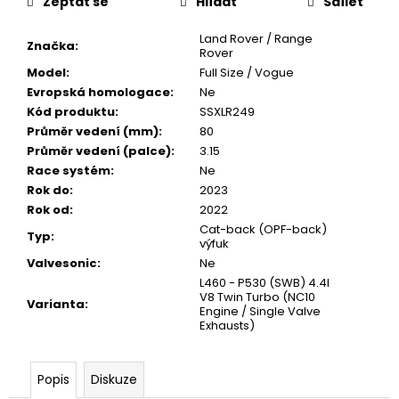
Zeptat se
Hlídat
Sdílet
Land Rover / Range
Značka
:
Rover
Model
:
Full Size / Vogue
Evropská homologace
:
Ne
Kód produktu
:
SSXLR249
Průměr vedení (mm)
:
80
Průměr vedení (palce)
:
3.15
Race systém
:
Ne
Rok do
:
2023
Rok od
:
2022
Cat-back (OPF-back)
Typ
:
výfuk
Valvesonic
:
Ne
L460 - P530 (SWB) 4.4l
V8 Twin Turbo (NC10
Varianta
:
Engine / Single Valve
Exhausts)
Popis
Diskuze