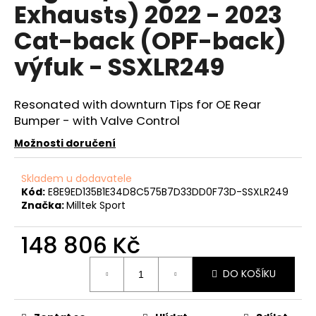
č
Exhausts) 2022 - 2023
u
j
Cat-back (OPF-back)
e
výfuk - SSXLR249
m
e
Resonated with downturn Tips for OE Rear
Bumper - with Valve Control
NGK
SPORTOVNÍ
Možnosti doručení
SVÍČKY
2.0TFSI
2.0TSI
Skladem u dodavatele
EA113
Kód:
E8E9ED135B1E34D8C575B7D33DD0F73D-SSXLR249
EA888.1/2
Značka:
Milltek Sport
1
849
Kč
148 806 Kč
Měrná
DO KOŠÍKU
cena: