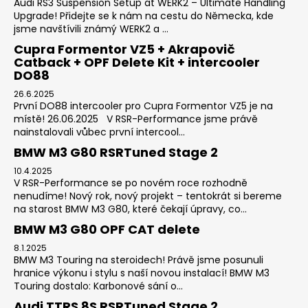
Audi RS3 Suspension Setup at WERK2 – Ultimate Handling
Upgrade! Přidejte se k nám na cestu do Německa, kde
jsme navštívili známý WERK2 a ...
Cupra Formentor VZ5 + Akrapovič
Catback + OPF Delete Kit + intercooler
DO88
26.6.2025
První DO88 intercooler pro Cupra Formentor VZ5 je na
místě! 26.06.2025 V RSR-Performance jsme právě
nainstalovali vůbec první intercool...
BMW M3 G80 RSRTuned Stage 2
10.4.2025
V RSR-Performance se po novém roce rozhodně
nenudíme! Nový rok, nový projekt – tentokrát si bereme
na starost BMW M3 G80, které čekají úpravy, co...
BMW M3 G80 OPF CAT delete
8.1.2025
BMW M3 Touring na steroidech! Právě jsme posunuli
hranice výkonu i stylu s naší novou instalací! BMW M3
Touring dostalo: Karbonové sání o...
Audi TTRS 8S RSRTuned Stage 2