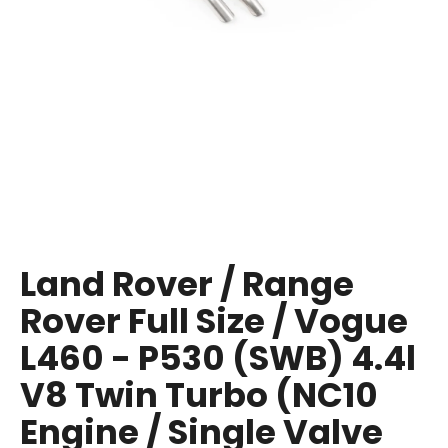
a
j
í
t
?
HLEDAT
Land Rover / Range
Rover Full Size / Vogue
D
o
L460 - P530 (SWB) 4.4l
p
V8 Twin Turbo (NC10
o
r
Engine / Single Valve
u