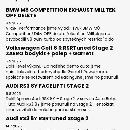
BMW M8 COMPETITION EXHAUST MILLTEK
OPF DELETE
8.9.2025
V RSR-Performance jsme vyladili zvuk BMW M8
Competition! Díky OPF delete řešení od Milltek jsme
osvobodili V8 twin-turbo od zbytečných restrikcí a do...
Volkswagen Golf 8 R RSRTuned Stage 2
ZAERO bodykit + polep + Garrett
5.9.2025
Další level výkonu! Do našeho demo auta jsme
nainstalovali turbodmychadlo Garrett Powermax a
společně se softwarem od RacingLine jsme ho posunuli...
AUDI RS3 8Y FACELIFT I STAGE 2
5.8.2025
Další úprava Audi RS3 8Y – Stage 2 v servisu Auto Beky.
Tuto Audi RS3 8Y jsme posunuli na Stage 2. Tentokrát
jsme zavítali do našeho partnerského ser...
Audi RS3 8Y RSRTuned Stage 2
14.7.2025