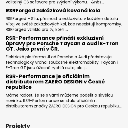
volitelný CS software pro zvýšení výkonu. &nbs...
RSRForged zakázková kovaná kola
RSRForged – Síla, přesnost a exkluzivita v každém detailu
Vítej ve světě zakázkových kol, kde neexistují kompromisy.
RSRForged vznikla pro ty, kteří ...
RSR-Performance přináší exkluzivní
úpravy pro Porsche Taycan a Audi E-Tron
GT. Jako první v ČR.
Elektrická platforma J1 od Porsche a Audi představuje
technologický vrchol současné elektromobility. Taycan i
E-Tron GT jsou úžasně rychlá auta, ale j...
RSR-Performance je oficiálním
distributorem ZAERO DESIGN v České
republice
Máme radost, že se s vámi můžeme podělit o skvělou
novinku. RSR-Performance se stala oficiálním
distributorem značky ZAERO DESIGN pro Českou republiku...
Projekty