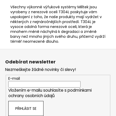
Všechny výkonné výfukové systémy Milltek jsou
vyrobeny z nerezové oceli T304L poskytuje vám
uspokojení z toho, že naše produkty mají vydržet v
některých z nejnáročnějších prostředí. T304L je
vysoce odolná forma nerezové oceli, která je
mnohem méně náchylná k degradaci a změně
barvy než mnoho jiných svého druhu, přičemž vydrží
téměř neomezeně dlouho.
Z
á
Odebírat newsletter
p
Nezmeškejte žádné novinky či slevy!
a
t
E-mail
í
Vložením e-mailu souhlasíte s
podmínkami
ochrany osobních údajů
PŘIHLÁSIT SE