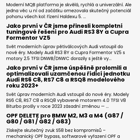
Moderní MQB platforma je skvělá, rychlá a univerzální. Ale
jedna věc u ní od začátku omezovala skutečný potenciál
pohonu všech kol: řízení Haldexu 5. ...
Jako první v ČR jsme přinesli kompletní
tuningové řešení pro Audi RS3 8Y a Cupra
Formentor VZ5
Svět moderních úprav pětiválcových Audi vstoupil do
nové éry. Modely Audi RS3 8Y a Cupra Formentor VZ5 s
motory 2.5 TFSI DNWB/DNWC dorazily s ještě vy...
Jako první v ČR jsme úspěšně prolomili a
optimalizovali uzamčenou řídicí jednotku
Audi RS6 C8, RS7 C8 a RSQ8 modelového
roku 2023+
Svět úprav moderních Audi vstoupil do nové éry. Modely
RS6 C8, RS7 C8 a RSQ8 vybavené motorem 4.0 TFSI V8
Biturbo prošly v roce 2023 zásadní změnou — ...
OPF DELETE pro BMW M2, M3 a M4 (G87 /
G80 / G81 / G82 / G83)
Získejte skutečný zvuk S58 bez kompromisů –
mechanický OPF bypass, softwarové vyřazení OPF a