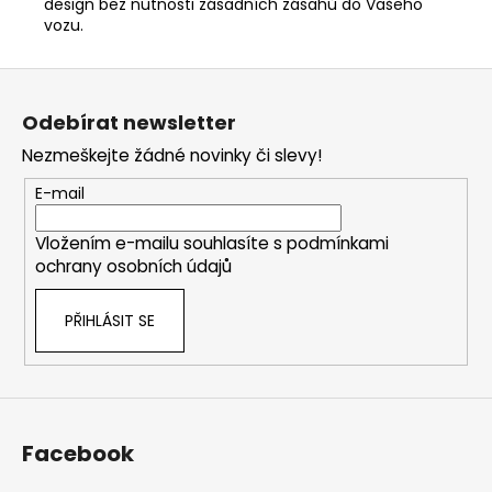
design bez nutnosti zásadních zásahů do Vašeho
vozu.
Z
á
Odebírat newsletter
p
Nezmeškejte žádné novinky či slevy!
a
t
E-mail
í
Vložením e-mailu souhlasíte s
podmínkami
ochrany osobních údajů
PŘIHLÁSIT SE
Facebook