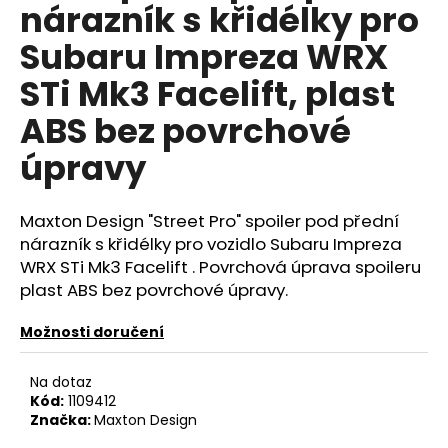
č
nárazník s křidélky pro
u
Subaru Impreza WRX
j
e
STi Mk3 Facelift, plast
m
e
ABS bez povrchové
úpravy
NGK
ČERVENÝ
ZAPALOVACÍ
Maxton Design "Street Pro" spoiler pod přední
MODUL
2.0TFSI
nárazník s křidélky pro vozidlo Subaru Impreza
2.0TSI
WRX STi Mk3 Facelift . Povrchová úprava spoileru
EA113
plast ABS bez povrchové úpravy.
EA888.1/2
2.5TFSI
Možnosti doručení
849
Kč
Na dotaz
Kód:
1109412
Značka:
Maxton Design