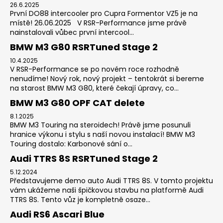
26.6.2025
První DO88 intercooler pro Cupra Formentor VZ5 je na
místě! 26.06.2025 V RSR-Performance jsme právě
nainstalovali vůbec první intercool...
BMW M3 G80 RSRTuned Stage 2
10.4.2025
V RSR-Performance se po novém roce rozhodně
nenudíme! Nový rok, nový projekt – tentokrát si bereme
na starost BMW M3 G80, které čekají úpravy, co...
BMW M3 G80 OPF CAT delete
8.1.2025
BMW M3 Touring na steroidech! Právě jsme posunuli
hranice výkonu i stylu s naší novou instalací! BMW M3
Touring dostalo: Karbonové sání o...
Audi TTRS 8S RSRTuned Stage 2
5.12.2024
Představujeme demo auto Audi TTRS 8S. V tomto projektu
vám ukážeme naši špičkovou stavbu na platformě Audi
TTRS 8S. Tento vůz je kompletně osaze...
Audi RS6 Ascari Blue