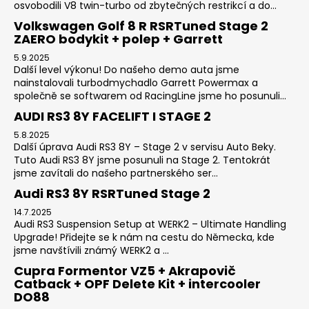
osvobodili V8 twin-turbo od zbytečných restrikcí a do...
Volkswagen Golf 8 R RSRTuned Stage 2
ZAERO bodykit + polep + Garrett
5.9.2025
Další level výkonu! Do našeho demo auta jsme
nainstalovali turbodmychadlo Garrett Powermax a
společně se softwarem od RacingLine jsme ho posunuli...
AUDI RS3 8Y FACELIFT I STAGE 2
5.8.2025
Další úprava Audi RS3 8Y – Stage 2 v servisu Auto Beky.
Tuto Audi RS3 8Y jsme posunuli na Stage 2. Tentokrát
jsme zavítali do našeho partnerského ser...
Audi RS3 8Y RSRTuned Stage 2
14.7.2025
Audi RS3 Suspension Setup at WERK2 – Ultimate Handling
Upgrade! Přidejte se k nám na cestu do Německa, kde
jsme navštívili známý WERK2 a ...
Cupra Formentor VZ5 + Akrapovič
Catback + OPF Delete Kit + intercooler
DO88