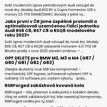
Svět moderních úprav pětiválcových Audi vstoupil do
nové éry. Modely Audi RS3 8Y a Cupra Formentor VZ5 s
motory 2.5 TFSI DNWB/DNWC dorazily s ještě vy...
Jako první v ČR jsme úspěšně prolomili a
optimalizovali uzamčenou řídicí jednotku
Audi RS6 C8, RS7 C8 a RSQ8 modelového
roku 2023+
Svět úprav moderních Audi vstoupil do nové éry. Modely
RS6 C8, RS7 C8 a RSQ8 vybavené motorem 4.0 TFSI V8
Biturbo prošly v roce 2023 zásadní změnou — ...
OPF DELETE pro BMW M2, M3 a M4 (G87 /
G80 / G81 / G82 / G83)
Získejte skutečný zvuk S58 bez kompromisů –
mechanický OPF bypass, softwarové vyřazení OPF a
volitelný CS software pro zvýšení výkonu. &nbs...
RSRForged zakázková kovaná kola
RSRForged – Síla, přesnost a exkluzivita v každém detailu
Vítej ve světě zakázkových kol, kde neexistují kompromisy.
RSRForged vznikla pro ty, kteří ...