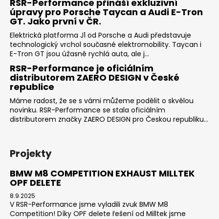
RSR-Performance přináší exkluzivní
úpravy pro Porsche Taycan a Audi E-Tron
GT. Jako první v ČR.
Elektrická platforma J1 od Porsche a Audi představuje
technologický vrchol současné elektromobility. Taycan i
E-Tron GT jsou úžasně rychlá auta, ale j...
RSR-Performance je oficiálním
distributorem ZAERO DESIGN v České
republice
Máme radost, že se s vámi můžeme podělit o skvělou
novinku. RSR-Performance se stala oficiálním
distributorem značky ZAERO DESIGN pro Českou republiku...
Projekty
BMW M8 COMPETITION EXHAUST MILLTEK
OPF DELETE
8.9.2025
V RSR-Performance jsme vyladili zvuk BMW M8
Competition! Díky OPF delete řešení od Milltek jsme