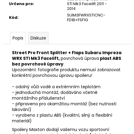
Určeno pro
:
STI Mk3 Facelift 2011 -
2014
SUIM3FWRXSTICNC-
Kód
:
FD1B+FSF1G
Popis
Diskuze
Street Pro Front Splitter + Flaps Subaru Impreza
WRX STI Mk3 Facelift,
povrchová úprava
plast ABS
bez povrchové úpravy
.
Upozornění: fotografie produktu nemusí zobrazovat
konkrétní povrchovou úpravu spoileru!
- odolný vůči vodě a extrémním teplotám
- jednoduchá montáž, dodáváno včetně
montážního příslušenství
- připraveno pro okamžitou montáž (bez nutnosti
lakování)
- vyrobeno z plastu ABS (kvalitní, silný a flexibilní
materiál)
Spoilery Maxton dodají vašemu vozu sportovní