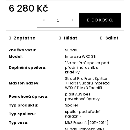
6 280 Kč
Měrná
DO KOŠÍKU
cena:
Zeptat se
Hlídat
Sdílet
Značka vozu
:
Subaru
Model
:
Impreza WRX STi
"Street Pro" spoiler pod
Doplnění spoileru
:
přední nárazník s
křidélky
Street Pro Front Splitter
Maxton název
:
+ Flaps Subaru Impreza
WRX STI Mk3 Facelift
plast ABS bez
Povrchová úprava
:
povrchové úpravy
Typ produktu
:
Spoiler
spoiler pod přední
Typ spoileru
:
nárazník
Typ vozu
:
Mk3 Facelift [2011-2014]
Subaru Impreza WRX