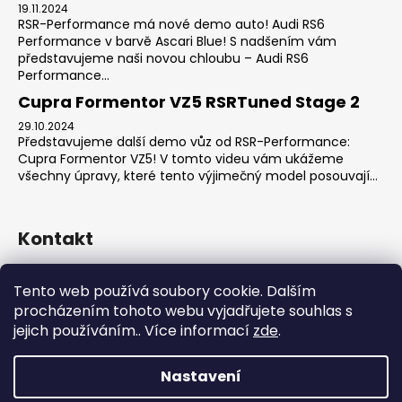
19.11.2024
RSR-Performance má nové demo auto! Audi RS6
Performance v barvě Ascari Blue! S nadšením vám
představujeme naši novou chloubu – Audi RS6
Performance...
Cupra Formentor VZ5 RSRTuned Stage 2
29.10.2024
Představujeme další demo vůz od RSR-Performance:
Cupra Formentor VZ5! V tomto videu vám ukážeme
všechny úpravy, které tento výjimečný model posouvají...
Kontakt
sales
@
rsr-performance.cz
Tento web používá soubory cookie. Dalším
728737662
procházením tohoto webu vyjadřujete souhlas s
https://www.facebook.com/RSRCzech/
jejich používáním.. Více informací
zde
.
rsrperformance
Nastavení
Vytvořil Shoptet