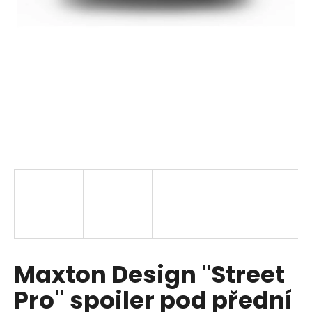
a
j
í
t
?
HLEDAT
D
o
p
Maxton Design "Street
o
r
Pro" spoiler pod přední
u