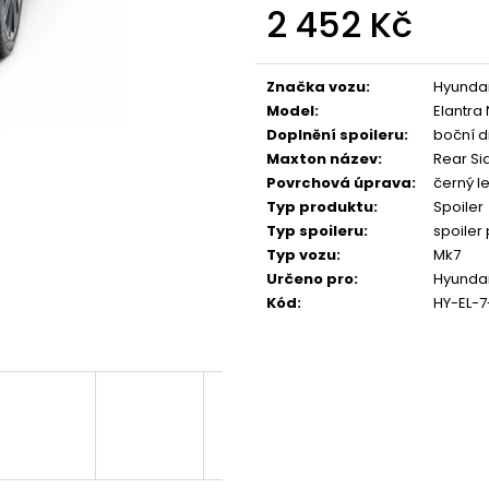
NGK ČERVENÝ ZAPALOVACÍ MODUL
APR SPORTOVNÍ
2 452 Kč
2.0TFSI 2.0TSI EA113 EA888.1/2 2.5TFSI
2.0TSI 2.5TFSI A 
Měrná
849 Kč
1 490 Kč
cena:
Značka vozu
:
Hyunda
Model
:
Elantra 
Doplnění spoileru
:
boční d
Maxton název
:
Rear Si
Povrchová úprava
:
černý le
Typ produktu
:
Spoiler
Typ spoileru
:
spoiler
Typ vozu
:
Mk7
Určeno pro
:
Hyundai
Kód
:
HY-EL-