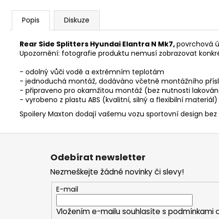
Popis
Diskuze
Rear Side Splitters Hyundai Elantra N Mk7,
povrchová 
Upozornění: fotografie produktu nemusí zobrazovat konkr
- odolný vůči vodě a extrémním teplotám
- jednoduchá montáž, dodáváno včetně montážního přísl
- připraveno pro okamžitou montáž (bez nutnosti lakován
- vyrobeno z plastu ABS (kvalitní, silný a flexibilní materiál)
Spoilery Maxton dodají vašemu vozu sportovní design bez
Z
á
Odebírat newsletter
p
Nezmeškejte žádné novinky či slevy!
a
t
E-mail
í
Vložením e-mailu souhlasíte s
podmínkami o